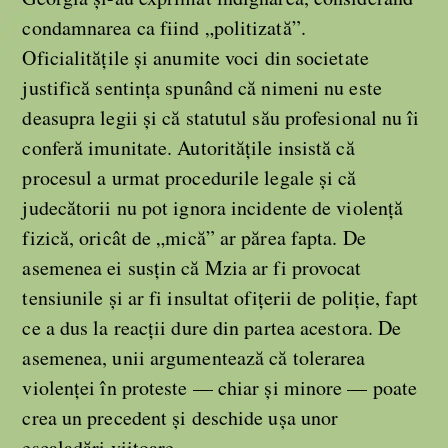
condamnarea ca fiind „politizată”.
Oficialitățile și anumite voci din societate
justifică sentința spunând că nimeni nu este
deasupra legii și că statutul său profesional nu îi
conferă imunitate. Autoritățile insistă că
procesul a urmat procedurile legale și că
judecătorii nu pot ignora incidente de violență
fizică, oricât de „mică” ar părea fapta. De
asemenea ei susțin că Mzia ar fi provocat
tensiunile și ar fi insultat ofițerii de poliție, fapt
ce a dus la reacții dure din partea acestora. De
asemenea, unii argumentează că tolerarea
violenței în proteste — chiar și minore — poate
crea un precedent și deschide ușa unor
escaladări viitoare.