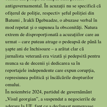
antiguvernamental. În acuzații nu se specifică că
ofițerul de poliție, respectiv șeful poliției din
Batumi , Irakli Dgebuadze, o abuzase verbal în
mod repetat și o supunea la obscenități. Natura
extrem de disproporționată a acuzațiilor care au
urmat – care puteau atrage o pedeapsă de până la
șapte ani de închisoare – a arătat clar că
jurnalista veterană era vizată și pedepsită pentru
munca sa de decenii și dedicarea sa în
reportajele independente care expun corupția,
represiunea politică și încălcările drepturilor
omului.
În noiembrie 2024, partidul de guvernământ
„Visul georgian”, a suspendat a negocierile de
aderare la UE, fapt ce a declanșat numeroase