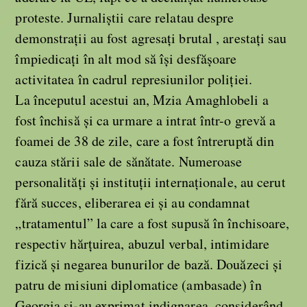
proteste. Jurnaliștii care relatau despre
demonstrații au fost agresați brutal , arestați sau
împiedicați în alt mod să își desfășoare
activitatea în cadrul represiunilor poliției.
La începutul acestui an, Mzia Amaghlobeli a
fost închisă şi ca urmare a intrat într-o grevă a
foamei de 38 de zile, care a fost întreruptă din
cauza stării sale de sănătate. Numeroase
personalități și instituții internaționale, au cerut
fără succes, eliberarea ei și au condamnat
„tratamentul” la care a fost supusă în închisoare,
respectiv hărțuirea, abuzul verbal, intimidare
fizică și negarea bunurilor de bază. Douăzeci și
patru de misiuni diplomatice (ambasade) în
Georgia și-au exprimat indignarea, considerând