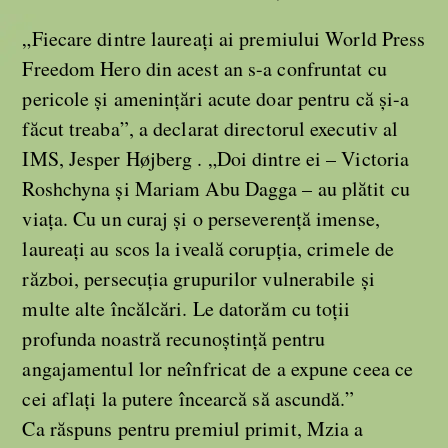
„Fiecare dintre laureați ai premiului World Press
Freedom Hero din acest an s-a confruntat cu
pericole și amenințări acute doar pentru că și-a
făcut treaba”, a declarat directorul executiv al
IMS, Jesper Højberg . „Doi dintre ei – Victoria
Roshchyna și Mariam Abu Dagga – au plătit cu
viața. Cu un curaj și o perseverență imense,
laureați au scos la iveală corupția, crimele de
război, persecuția grupurilor vulnerabile și
multe alte încălcări. Le datorăm cu toții
profunda noastră recunoștință pentru
angajamentul lor neînfricat de a expune ceea ce
cei aflați la putere încearcă să ascundă.”
Ca răspuns pentru premiul primit, Mzia a