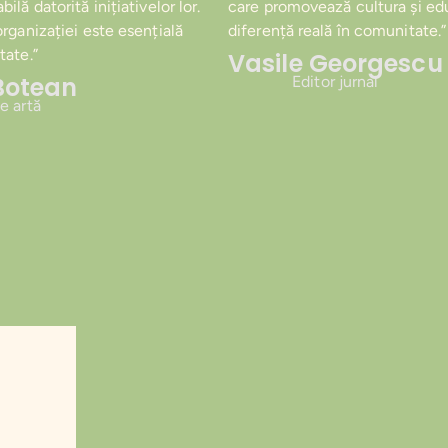
ilă datorită inițiativelor lor.
care promovează cultura și edu
organizației este esențială
diferență reală în comunitate.”
tate.”
Vasile Georgescu
Botean
Editor jurnal
de artă