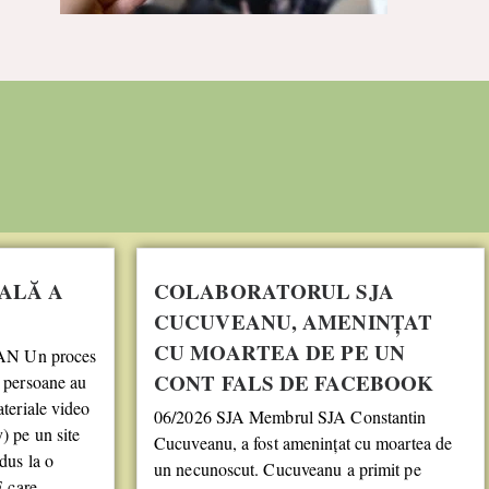
ALĂ A
COLABORATORUL SJA
CUCUVEANU, AMENINȚAT
CU MOARTEA DE PE UN
N Un proces
CONT FALS DE FACEBOOK
i persoane au
ateriale video
06/2026 SJA Membrul SJA Constantin
) pe un site
Cucuveanu, a fost amenințat cu moartea de
dus la o
un necunoscut. Cucuveanu a primit pe
E care