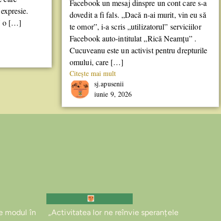
Facebook un mesaj dinspre un cont care s-a
 expresie.
dovedit a fi fals. „Dacă n-ai murit, vin eu să
U o […]
te omor”, i-a scris „utilizatorul” serviciilor
Facebook auto-intitulat „Rică Neamțu” .
Cucuveanu este un activist pentru drepturile
omului, care […]
Citește mai mult
sj.apusenii
iunie 9, 2026
e modul în
„Activitatea lor ne reînvie speranțele