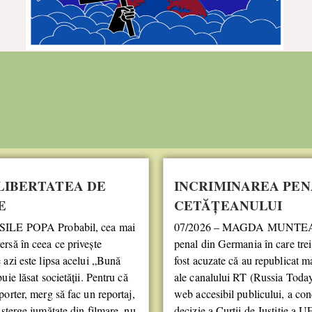
LIBERTATEA DE
INCRIMINAREA PEN
E
CETĂȚEANULUI
SILE POPA Probabil, cea mai
07/2026 – MAGDA MUNTEA
rsă în ceea ce privește
penal din Germania în care tre
 azi este lipsa acelui „Bună
fost acuzate că au republicat m
uie lăsat societății. Pentru că
ale canalului RT (Russia Today
porter, merg să fac un reportaj,
web accesibil publicului, a con
 șterge jumătate din filmare, nu
decizie a Curții de Justiție a U