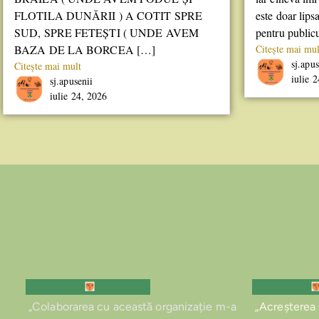
FLOTILA DUNĂRII ) A COTIT SPRE
este doar lips
SUD, SPRE FETEȘTI ( UNDE AVEM
pentru public
BAZA DE LA BORCEA […]
Citește mai mul
sj.apus
Citește mai mult
iulie 
sj.apusenii
iulie 24, 2026
„Colaborarea cu această organizație m-a
„Acreșterea c