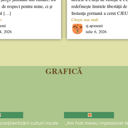
a de respect pentru mine, ci și
redefinește limitele libertății de
ul […]
Instanța germană a cerut CJE
t
Citește mai mult
enii
sj.apusenii
24, 2026
iulie 6, 2026
GRAFICĂ
onștientizării culturii locale
„Am fost mereu impresionat d