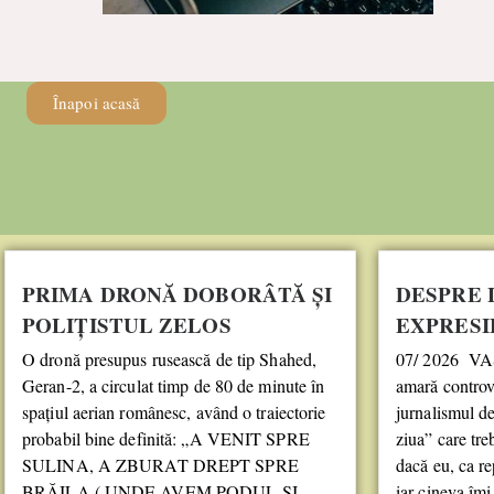
Înapoi acasă
PRIMA DRONĂ DOBORÂTĂ ȘI
DESPRE 
POLIȚISTUL ZELOS
EXPRESI
O dronă presupus rusească de tip Shahed,
07/ 2026 VA
Geran-2, a circulat timp de 80 de minute în
amară controve
spațiul aerian românesc, având o traiectorie
jurnalismul de
probabil bine definită: „A VENIT SPRE
ziua” care treb
SULINA, A ZBURAT DREPT SPRE
dacă eu, ca re
BRĂILA ( UNDE AVEM PODUL ȘI
iar cineva îmi