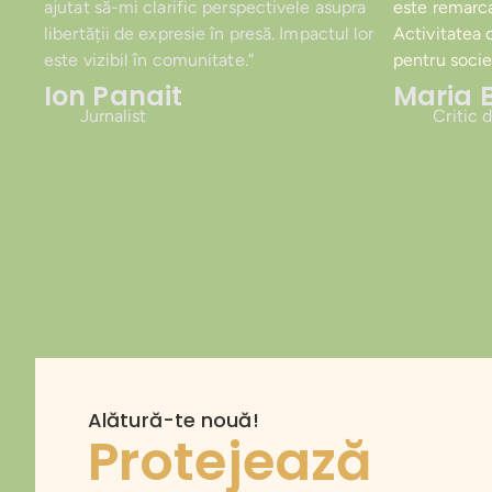
ajutat să-mi clarific perspectivele asupra
este remarcab
libertății de expresie în presă. Impactul lor
Activitatea 
este vizibil în comunitate.”
pentru socie
Ion Panait
Maria 
Jurnalist
Critic 
Alătură-te nouă!
Protejează