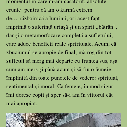
momentul în care m-am căsătorit, absolute
crunte pentru că am o karmă extrem
de… războinică a luminii, ori acest fapt
imprimă o suferință uriașă și un spirit „bătrân”,
dar și o metamorfozare completă a sufletului,
care aduce beneficii reale sprirituale. Acum, că
zbuciumul se apropie de final, mă rog din tot
sufletul să merg mai departe cu fruntea sus, așa
cum am mers și până acum și să fiu o femeie
împlinită din toate punctele de vedere: spiritual,
sentimental și moral. Ca femeie, în mod sigur
îmi doresc copii și sper să-i am în viitorul cât
mai apropiat.