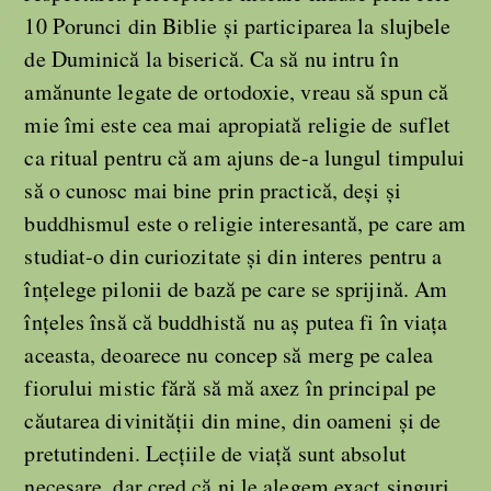
10 Porunci din Biblie și participarea la slujbele
de Duminică la biserică. Ca să nu intru în
amănunte legate de ortodoxie, vreau să spun că
mie îmi este cea mai apropiată religie de suflet
ca ritual pentru că am ajuns de-a lungul timpului
să o cunosc mai bine prin practică, deși și
buddhismul este o religie interesantă, pe care am
studiat-o din curiozitate și din interes pentru a
înțelege pilonii de bază pe care se sprijină. Am
înțeles însă că buddhistă nu aș putea fi în viața
aceasta, deoarece nu concep să merg pe calea
fiorului mistic fără să mă axez în principal pe
căutarea divinității din mine, din oameni și de
pretutindeni. Lecțiile de viață sunt absolut
necesare, dar cred că ni le alegem exact singuri