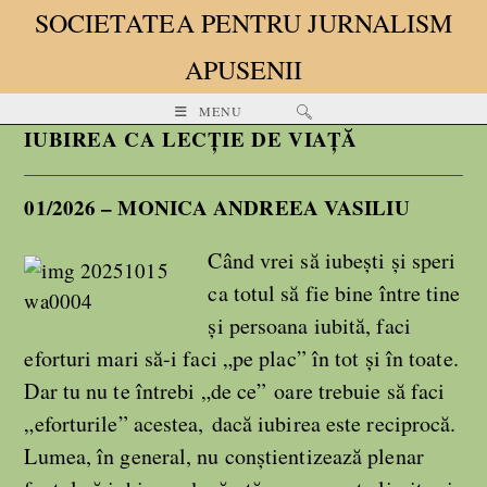
SOCIETATEA PENTRU JURNALISM
APUSENII
MENU
IUBIREA CA LECȚIE DE VIAȚĂ
01/2026 – MONICA ANDREEA VASILIU
Când vrei să iubești și speri
ca totul să fie bine între tine
și persoana iubită, faci
eforturi mari să-i faci „pe plac” în tot și în toate.
Dar tu nu te întrebi „de ce” oare trebuie să faci
„eforturile” acestea, dacă iubirea este reciprocă.
Lumea, în general, nu conștientizează plenar