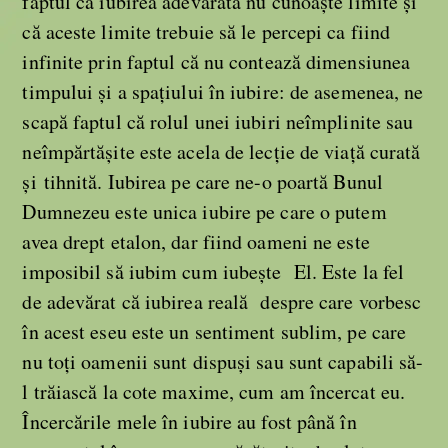
faptul că iubirea adevărată nu cunoaște limite și
că aceste limite trebuie să le percepi ca fiind
infinite prin faptul că nu contează dimensiunea
timpului și a spațiului în iubire: de asemenea, ne
scapă faptul că rolul unei iubiri neîmplinite sau
neîmpărtășite este acela de lecție de viață curată
și tihnită. Iubirea pe care ne-o poartă Bunul
Dumnezeu este unica iubire pe care o putem
avea drept etalon, dar fiind oameni ne este
imposibil să iubim cum iubește El. Este la fel
de adevărat că iubirea reală despre care vorbesc
în acest eseu este un sentiment sublim, pe care
nu toți oamenii sunt dispuși sau sunt capabili să-
l trăiască la cote maxime, cum am încercat eu.
Încercările mele în iubire au fost până în