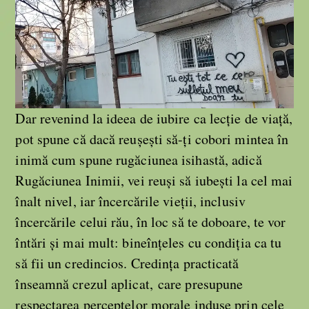
Dar revenind la ideea de iubire ca lecție de viață,
pot spune că dacă reușești să-ți cobori mintea în
inimă cum spune rugăciunea isihastă, adică
Rugăciunea Inimii, vei reuși să iubești la cel mai
înalt nivel, iar încercările vieții, inclusiv
încercările celui rău, în loc să te doboare, te vor
întări și mai mult: bineînțeles cu condiția ca tu
să fii un credincios. Credința practicată
înseamnă crezul aplicat, care presupune
respectarea perceptelor morale induse prin cele