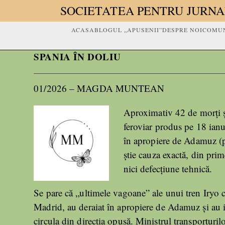
SOCIETATEA PENTRU JURNA
ACASA
BLOGUL „APUSENII”
DESPRE NOI
COMUN
SPANIA ÎN DOLIU
01/2026 – MAGDA MUNTEAN
Aproximativ 42 de morți și
feroviar produs pe 18 ianu
în apropiere de Adamuz (
știe cauza exactă, din prim
nici defecțiune tehnică.
Se pare că „ultimele vagoane” ale unui tren Iryo 
Madrid, au deraiat în apropiere de Adamuz și au i
circula din direcția opusă. Ministrul transporturil