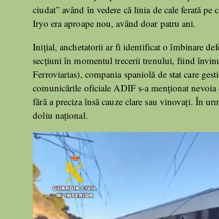
ciudat” având în vedere că linia de cale ferată pe 
Iryo era aproape nou, având doar patru ani.
Inițial, anchetatorii ar fi identificat o îmbinare def
secțiuni în momentul trecerii trenului, fiind învi
Ferroviarias), compania spaniolă de stat care gest
comunicările oficiale ADIF s-a menționat nevoia de
fără a preciza însă cauze clare sau vinovați. În urma
doliu național.