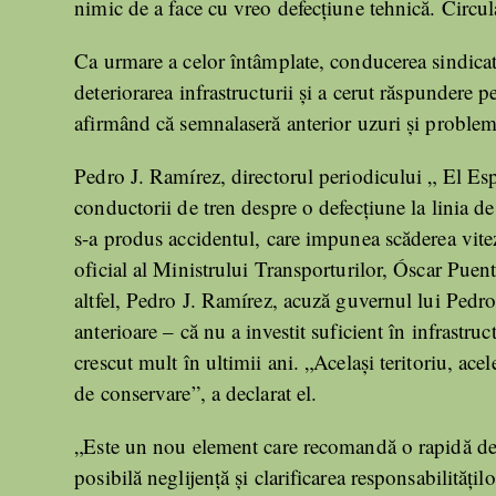
nimic de a face cu vreo defecțiune tehnică. Circula
Ca urmare a celor întâmplate, conducerea sindica
deteriorarea infrastructurii și a cerut răspundere p
afirmând că semnalaseră anterior uzuri și probleme
Pedro J. Ramírez, directorul periodicului „ El Espa
conductorii de tren despre o defecțiune la linia de
s-a produs accidentul, care impunea scăderea vitez
oficial al Ministrului Transporturilor, Óscar Puent
altfel, Pedro J. Ramírez, acuză guvernul lui Pedro
anterioare – că nu a investit suficient în infrastruc
crescut mult în ultimii ani. „Același teritoriu, acel
de conservare”, a declarat el.
„Este un nou element care recomandă o rapidă dema
posibilă neglijență și clarificarea responsabilităț