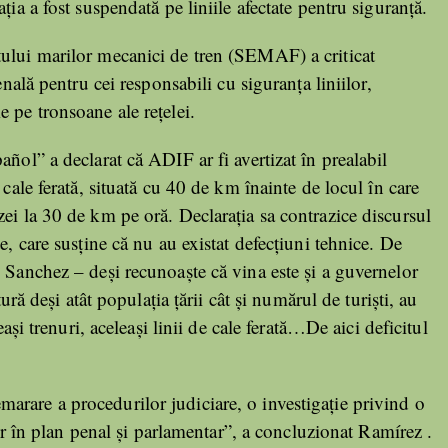
ția a fost suspendată pe liniile afectate pentru siguranță.
tului marilor mecanici de tren (SEMAF) a criticat
enală pentru cei responsabili cu siguranța liniilor,
 pe tronsoane ale rețelei.
ñol” a declarat că ADIF ar fi avertizat în prealabil
 cale ferată, situată cu 40 de km înainte de locul în care
ei la 30 de km pe oră. Declarația sa contrazice discursul
e, care susține că nu au existat defecțiuni tehnice. De
 Sanchez – deși recunoaște că vina este și a guvernelor
tură deși atât populația țării cât și numărul de turiști, au
eași trenuri, aceleași linii de cale ferată…De aici deficitul
rare a procedurilor judiciare, o investigație privind o
ilor în plan penal și parlamentar”, a concluzionat Ramírez .