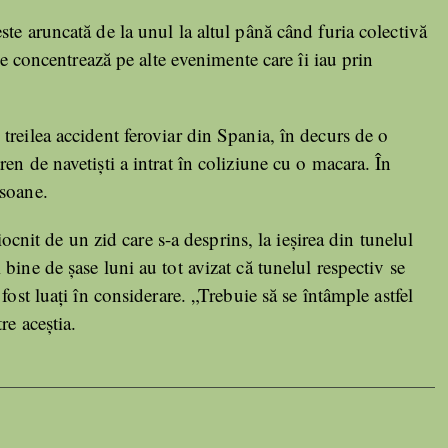
te aruncată de la unul la altul până când furia colectivă
 se concentrează pe alte evenimente care îi iau prin
 treilea accident feroviar din Spania, în decurs de o
en de navetiști a intrat în coliziune cu o macara. În
rsoane.
iocnit de un zid care s-a desprins, la ieșirea din tunelul
bine de șase luni au tot avizat că tunelul respectiv se
fost luați în considerare. „Trebuie să se întâmple astfel
re aceștia.