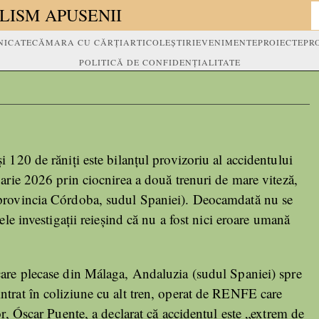
LISM APUSENII
ICATE
CĂMARA CU CĂRȚI
ARTICOLE
ȘTIRI
EVENIMENTE
PROIECTE
PR
POLITICĂ DE CONFIDENȚIALITATE
 120 de răniți este bilanțul provizoriu al accidentului
arie 2026 prin ciocnirea a două trenuri de mare viteză,
provincia Córdoba, sudul Spaniei). Deocamdată nu se
ele investigații reieșind că nu a fost nici eroare umană
care plecase din Málaga, Andaluzia (sudul Spaniei) spre
ntrat în coliziune cu alt tren, operat de RENFE care
or, Óscar Puente, a declarat că accidentul este „extrem de