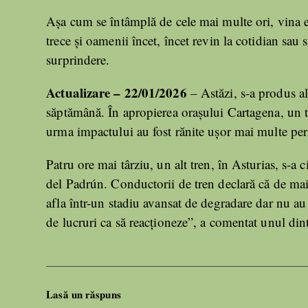
Așa cum se întâmplă de cele mai multe ori, vina es
trece și oamenii încet, încet revin la cotidian sau
surprindere.
Actualizare – 22/01/2026
– Astăzi, s-a produs al
săptămână. În apropierea orașului Cartagena, un tr
urma impactului au fost rănite ușor mai multe pe
Patru ore mai târziu, un alt tren, în Asturias, s-a c
del Padrún. Conductorii de tren declară că de mai 
afla într-un stadiu avansat de degradare dar nu au 
de lucruri ca să reacționeze”, a comentat unul dint
Lasă un răspuns