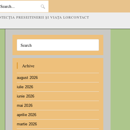
Search
OTECȚIA PRESEI
TINERII ȘI VIAȚA LOR
CONTACT
this
website
Arhive
august 2026
iulie 2026
iunie 2026
mai 2026
aprilie 2026
martie 2026