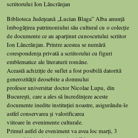
scriitorului Ion Lăncrănjan
Biblioteca Județeană „Lucian Blaga” Alba anunță
îmbogățirea patrimoniului său cultural cu o colecție
de documente ce au aparținut cunoscutului scriitor
Ion Lăncrănjan. Printre acestea se numără
corespondența privată a scriitorului cu figuri
emblematice ale literaturii române.
Această achiziție de suflet a fost posibilă datorită
generozității deosebite a domnului
profesor universitar doctor Nicolae Lupu, din
București, care a ales să încredințeze aceste
documente inedite instituției noastre, asigurându-le
astfel conservarea și valorificarea
viitoare în evenimente culturale.
Primul astfel de eveniment va avea loc marți, 3