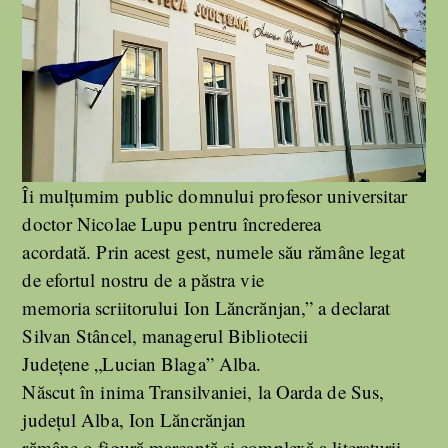
Îi mulțumim public domnului profesor universitar
doctor Nicolae Lupu pentru încrederea
acordată. Prin acest gest, numele său rămâne legat
de efortul nostru de a păstra vie
memoria scriitorului Ion Lăncrănjan,” a declarat
Silvan Stâncel, managerul Bibliotecii
Județene „Lucian Blaga” Alba.
Născut în inima Transilvaniei, la Oarda de Sus,
județul Alba, Ion Lăncrănjan
rămâne o figură marcantă și complexă a literaturii