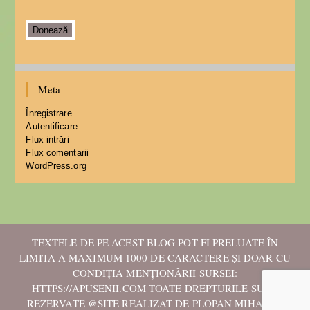
Donează
Meta
Înregistrare
Autentificare
Flux intrări
Flux comentarii
WordPress.org
TEXTELE DE PE ACEST BLOG POT FI PRELUATE ÎN
LIMITA A MAXIMUM 1000 DE CARACTERE ȘI DOAR CU
CONDIȚIA MENȚIONĂRII SURSEI:
HTTPS://APUSENII.COM TOATE DREPTURILE SUNT
REZERVATE @SITE REALIZAT DE PLOPAN MIHAELA