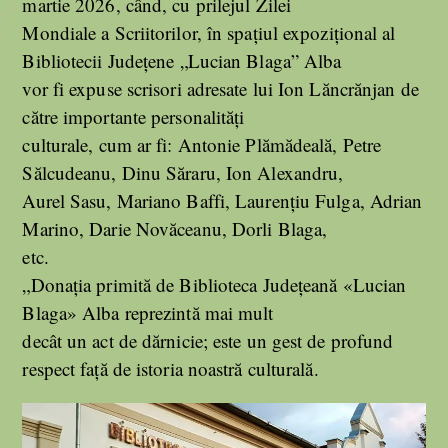
martie 2026, când, cu prilejul Zilei
Mondiale a Scriitorilor, în spațiul expozițional al
Bibliotecii Județene „Lucian Blaga” Alba
vor fi expuse scrisori adresate lui Ion Lăncrănjan de
către importante personalități
culturale, cum ar fi: Antonie Plămădeală, Petre
Sălcudeanu, Dinu Săraru, Ion Alexandru,
Aurel Sasu, Mariano Baffi, Laurențiu Fulga, Adrian
Marino, Darie Novăceanu, Dorli Blaga,
etc.
„Donația primită de Biblioteca Județeană «Lucian
Blaga» Alba reprezintă mai mult
decât un act de dărnicie; este un gest de profund
respect față de istoria noastră culturală.