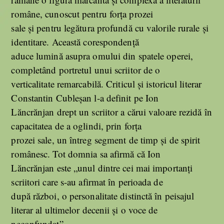
române, cunoscut pentru forța prozei
sale și pentru legătura profundă cu valorile rurale și
identitare. Această corespondență
aduce lumină asupra omului din spatele operei,
completând portretul unui scriitor de o
verticalitate remarcabilă. Criticul și istoricul literar
Constantin Cubleșan l-a definit pe Ion
Lăncrănjan drept un scriitor a cărui valoare rezidă în
capacitatea de a oglindi, prin forța
prozei sale, un întreg segment de timp și de spirit
românesc. Tot domnia sa afirmă că Ion
Lăncrănjan este „unul dintre cei mai importanţi
scriitori care s-au afirmat în perioada de
după război, o personalitate distinctă în peisajul
literar al ultimelor decenii și o voce de
neconfundat”.