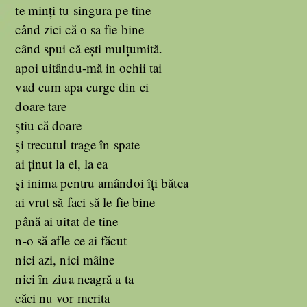
te minți tu singura pe tine
când zici că o sa fie bine
când spui că ești mulțumită.
apoi uitându-mă in ochii tai
vad cum apa curge din ei
doare tare
știu că doare
și trecutul trage în spate
ai ținut la el, la ea
și inima pentru amândoi îți bătea
ai vrut să faci să le fie bine
până ai uitat de tine
n-o să afle ce ai făcut
nici azi, nici mâine
nici în ziua neagră a ta
căci nu vor merita