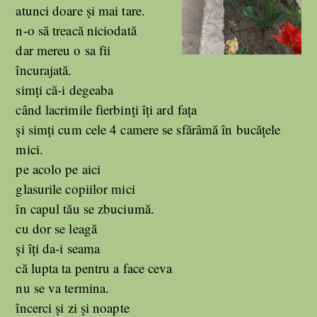
atunci doare și mai tare.
n-o să treacă niciodată
dar mereu o sa fii
încurajată.
simți că-i degeaba
când lacrimile fierbinți îți ard fața
și simți cum cele 4 camere se sfărâmă în bucățele
mici.
pe acolo pe aici
glasurile copiilor mici
în capul tău se zbuciumă.
cu dor se leagă
și îți da-i seama
că lupta ta pentru a face ceva
nu se va termina.
încerci și zi și noapte