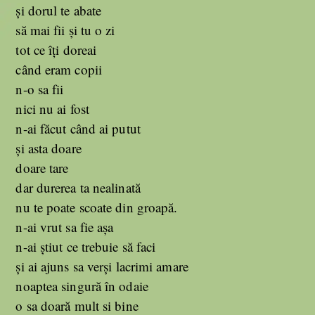
și dorul te abate
să mai fii și tu o zi
tot ce îți doreai
când eram copii
n-o sa fii
nici nu ai fost
n-ai făcut când ai putut
și asta doare
doare tare
dar durerea ta nealinată
nu te poate scoate din groapă.
n-ai vrut sa fie așa
n-ai știut ce trebuie să faci
și ai ajuns sa verși lacrimi amare
noaptea singură în odaie
o sa doară mult si bine