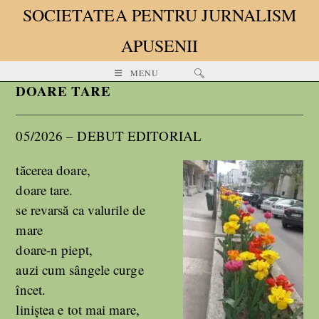
SOCIETATEA PENTRU JURNALISM
APUSENII
MENU
DOARE TARE
05/2026 – DEBUT EDITORIAL
tăcerea doare,
doare tare.
se revarsă ca valurile de
mare
doare-n piept,
auzi cum sângele curge
încet.
liniștea e tot mai mare,