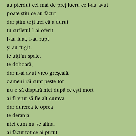
au pierdut cel mai de preț lucru ce l-au avut
poate știu ce au făcut
dar știm toți trei că a durut
tu sufletul l-ai oferit
l-au luat, l-au rupt
și au fugit.
te uiți în spate,
te doboară,
dar n-ai avut vreo greșeală.
oameni răi sunt peste tot
nu o să dispară nici după ce ești mort
ai fi vrut să fie alt cumva
dar durerea te oprea
te deranja
nici cum nu se alina.
ai făcut tot ce ai putut