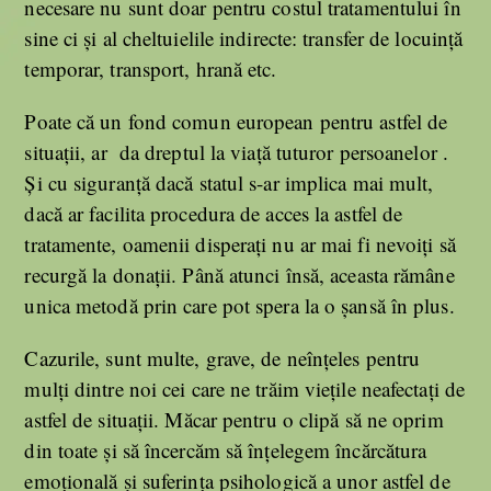
necesare nu sunt doar pentru costul tratamentului în
sine ci și al cheltuielile indirecte: transfer de locuință
temporar, transport, hrană etc.
Poate că un fond comun european pentru astfel de
situații, ar da dreptul la viață tuturor persoanelor .
Și cu siguranță dacă statul s-ar implica mai mult,
dacă ar facilita procedura de acces la astfel de
tratamente, oamenii disperați nu ar mai fi nevoiți să
recurgă la donații. Până atunci însă, aceasta rămâne
unica metodă prin care pot spera la o șansă în plus.
Cazurile, sunt multe, grave, de neînțeles pentru
mulți dintre noi cei care ne trăim viețile neafectați de
astfel de situații. Măcar pentru o clipă să ne oprim
din toate și să încercăm să înțelegem încărcătura
emoțională și suferința psihologică a unor astfel de