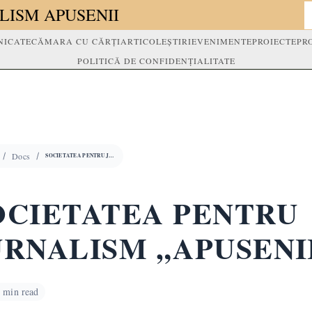
LISM APUSENII
ICATE
CĂMARA CU CĂRȚI
ARTICOLE
ȘTIRI
EVENIMENTE
PROIECTE
PR
POLITICĂ DE CONFIDENȚIALITATE
Docs
SOCIETATEA PENTRU JURNALISM „APUSENII”
OCIETATEA PENTRU
URNALISM „APUSENI
 min read