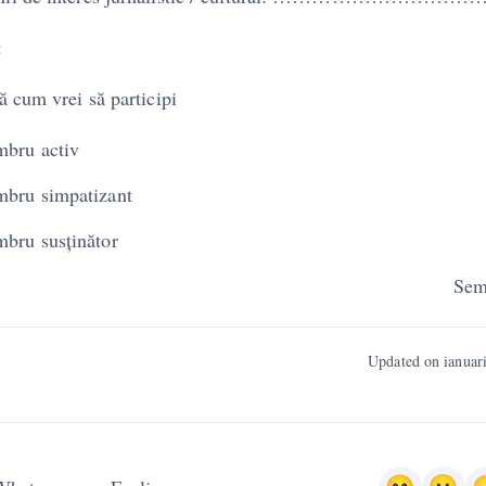
:
ă cum vrei să participi
bru activ
bru simpatizant
bru susținător
ata Semnătu
Updated on ianuar