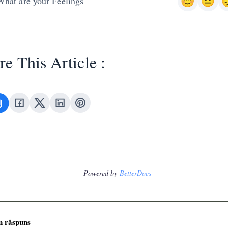
What are your Feelings
re This Article :
Powered by
BetterDocs
n răspuns