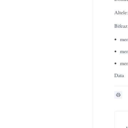
Altele
Bifeaz
mem
mem
mem
D