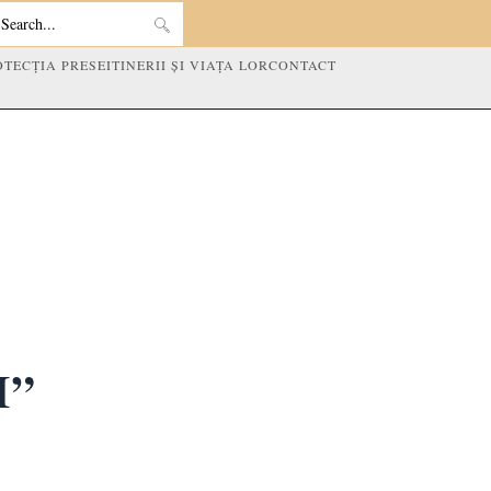
Search
OTECȚIA PRESEI
TINERII ȘI VIAȚA LOR
CONTACT
this
website
I”