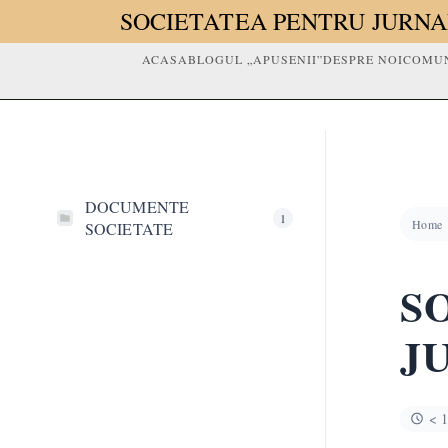
SOCIETATEA PENTRU JURNA
ACASA
BLOGUL „APUSENII”
DESPRE NOI
COMUN
DOCUMENTE
1
Home
SOCIETATE
S
J
< 1