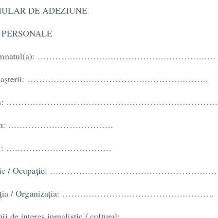
ULAR DE ADEZIUNE
 PERSONALE
semnatul(a): …………………………………………………….
a nașterii: ……………………………………………………..
esa: ……………………………………………………………
efon: ………………………………
ail: ………………………………
fesie / Ocupație: …………………………………………………
ituția / Organizația: …………………………………………….
ii de interes jurnalistic / cultural: ………………………