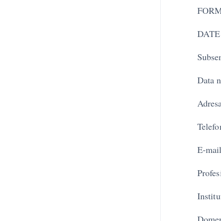
FORM
DATE
Sub
Dat
Adr
Tel
E-m
Pro
Inst
Domen