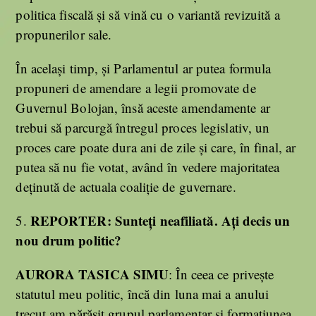
politica fiscală și să vină cu o variantă revizuită a
propunerilor sale.
În același timp, și Parlamentul ar putea formula
propuneri de amendare a legii promovate de
Guvernul Bolojan, însă aceste amendamente ar
trebui să parcurgă întregul proces legislativ, un
proces care poate dura ani de zile și care, în final, ar
putea să nu fie votat, având în vedere majoritatea
deținută de actuala coaliție de guvernare.
REPORTER:
Sunteți neafiliată. Ați decis un
5.
nou drum politic?
AURORA TASICA SIMU
: În ceea ce privește
statutul meu politic, încă din luna mai a anului
trecut am părăsit grupul parlamentar și formațiunea