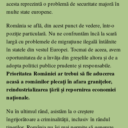
acesta reprezintă o problemă de securitate majoră în
multe state europene.
România se află, din acest punct de vedere, într-o
poziție particulară. Nu ne confruntăm încă la scară
largă cu problemele de migrațiune ilegală întâlnite
în statele din vestul Europei. Tocmai de aceea, avem
oportunitatea de a învăța din greșelile altora și de a
adopta politici publice prudente și responsabile.
Prioritatea României ar trebui să fie aducerea
acasă a românilor plecați în afara granițelor,
reindustrializarea țării și repornirea economiei
naționale.
Nu în ultimul rând, asistăm la o creștere
îngrijorătoare a criminalității, inclusiv în rândul
tinerilor. România nu își mai permite să genereze