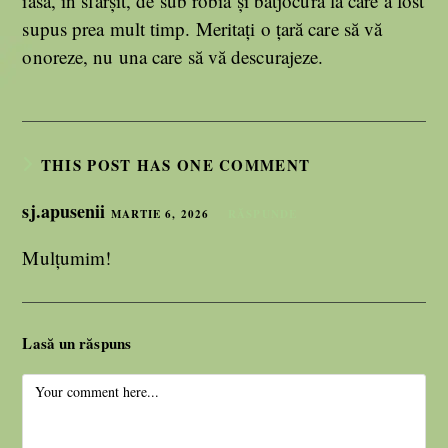
iasă, în sfârșit, de sub robia și batjocura la care a fost
supus prea mult timp. Meritați o țară care să vă
onoreze, nu una care să vă descurajeze.
THIS POST HAS ONE COMMENT
sj.apusenii
MARTIE 6, 2026
RĂSPUNDE
Mulțumim!
Lasă un răspuns