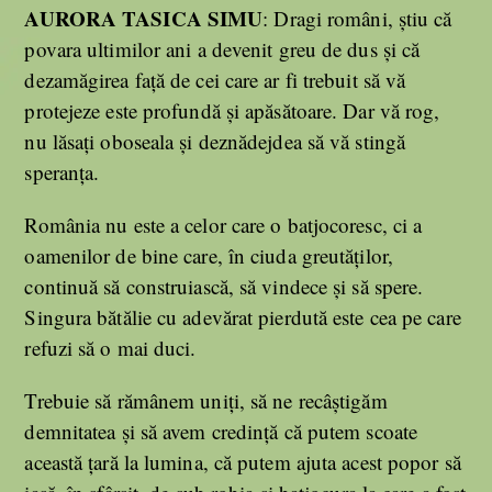
AURORA TASICA SIMU
: Dragi români, știu că
povara ultimilor ani a devenit greu de dus și că
dezamăgirea față de cei care ar fi trebuit să vă
protejeze este profundă și apăsătoare. Dar vă rog,
nu lăsați oboseala și deznădejdea să vă stingă
speranța.
România nu este a celor care o batjocoresc, ci a
oamenilor de bine care, în ciuda greutăților,
continuă să construiască, să vindece și să spere.
Singura bătălie cu adevărat pierdută este cea pe care
refuzi să o mai duci.
Trebuie să rămânem uniți, să ne recâștigăm
demnitatea și să avem credință că putem scoate
această țară la lumina, că putem ajuta acest popor să