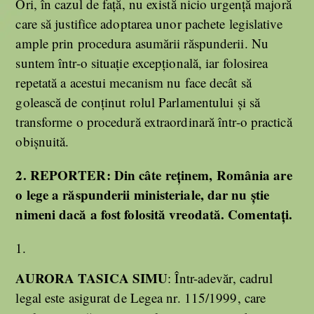
Ori, în cazul de față, nu există nicio urgență majoră
care să justifice adoptarea unor pachete legislative
ample prin procedura asumării răspunderii. Nu
suntem într-o situație excepțională, iar folosirea
repetată a acestui mecanism nu face decât să
golească de conținut rolul Parlamentului și să
transforme o procedură extraordinară într-o practică
obișnuită.
2.
REPORTER:
Din câte reținem, România are
o lege a răspunderii ministeriale, dar nu știe
nimeni dacă a fost folosită vreodată. Comentați.
AURORA TASICA SIMU
: Într-adevăr, cadrul
legal este asigurat de Legea nr. 115/1999, care