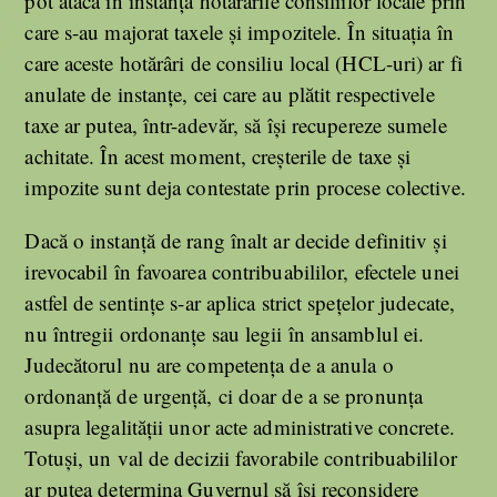
pot ataca în instanță hotărârile consiliilor locale prin
care s-au majorat taxele și impozitele. În situația în
care aceste hotărâri de consiliu local (HCL-uri) ar fi
anulate de instanțe, cei care au plătit respectivele
taxe ar putea, într-adevăr, să își recupereze sumele
achitate. În acest moment, creșterile de taxe și
impozite sunt deja contestate prin procese colective.
Dacă o instanță de rang înalt ar decide definitiv și
irevocabil în favoarea contribuabililor, efectele unei
astfel de sentințe s-ar aplica strict spețelor judecate,
nu întregii ordonanțe sau legii în ansamblul ei.
Judecătorul nu are competența de a anula o
ordonanță de urgență, ci doar de a se pronunța
asupra legalității unor acte administrative concrete.
Totuși, un val de decizii favorabile contribuabililor
ar putea determina Guvernul să își reconsidere