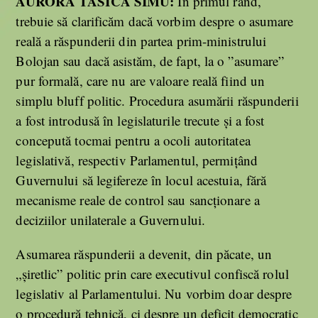
AURORA TASICA SIMU:
În primul rând,
trebuie să clarificăm dacă vorbim despre o asumare
reală a răspunderii din partea prim-ministrului
Bolojan sau dacă asistăm, de fapt, la o ”asumare”
pur formală, care nu are valoare reală fiind un
simplu bluff politic. Procedura asumării răspunderii
a fost introdusă în legislaturile trecute și a fost
concepută tocmai pentru a ocoli autoritatea
legislativă, respectiv Parlamentul, permițând
Guvernului să legifereze în locul acestuia, fără
mecanisme reale de control sau sancționare a
deciziilor unilaterale a Guvernului.
Asumarea răspunderii a devenit, din păcate, un
„șiretlic” politic prin care executivul confiscă rolul
legislativ al Parlamentului. Nu vorbim doar despre
o procedură tehnică, ci despre un deficit democratic