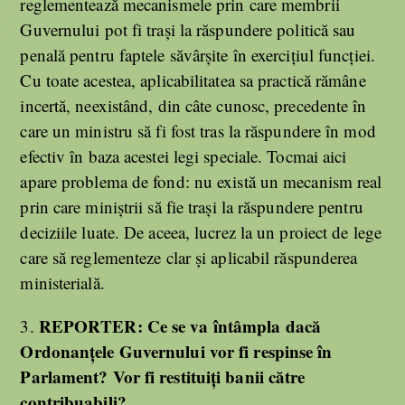
reglementează mecanismele prin care membrii
Guvernului pot fi trași la răspundere politică sau
penală pentru faptele săvârșite în exercițiul funcției.
Cu toate acestea, aplicabilitatea sa practică rămâne
incertă, neexistând, din câte cunosc, precedente în
care un ministru să fi fost tras la răspundere în mod
efectiv în baza acestei legi speciale. Tocmai aici
apare problema de fond: nu există un mecanism real
prin care miniștrii să fie trași la răspundere pentru
deciziile luate. De aceea, lucrez la un proiect de lege
care să reglementeze clar și aplicabil răspunderea
ministerială.
REPORTER:
Ce se va întâmpla dacă
3.
Ordonanțele Guvernului vor fi respinse în
Parlament? Vor fi restituiți banii către
contribuabili?