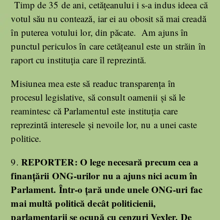
Timp de 35 de ani, cetățeanului i s-a indus ideea că
votul său nu contează, iar ei au obosit să mai creadă
în puterea votului lor, din păcate. Am ajuns în
punctul periculos în care cetățeanul este un străin în
raport cu instituția care îl reprezintă.
Misiunea mea este să readuc transparența în
procesul legislative, să consult oamenii și să le
reamintesc că Parlamentul este instituția care
reprezintă interesele și nevoile lor, nu a unei caste
politice.
REPORTER:
O lege necesară precum cea a
9.
finanțării ONG-urilor nu a ajuns nici acum în
Parlament. Într-o țară unde unele ONG-uri fac
mai multă politică decât politicienii,
parlamentarii se ocupă cu cenzuri Vexler. De