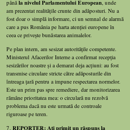
la nivelul
Parlamentului European
până
, unde
am prezentat realitățile crunte din adăposturi. Nu a
fost doar o simplă informare, ci un semnal de alarmă
care a pus România pe harta atenției europene în
ceea ce privește bunăstarea animalelor.
Pe plan intern, am sesizat autoritățile competente.
Ministerul Afacerilor Interne a confirmat recepția
sesizărilor noastre și a demarat deja acțiuni: au fost
transmise circulare stricte către adăposturile din
întreaga țară pentru a impune respectarea normelor.
Este un prim pas spre remediere, dar monitorizarea
rămâne prioritatea mea: o circulară nu rezolvă
problema dacă nu este urmată de controale
riguroase pe teren.
REPORTER:
Ați primit un răspuns la
7.