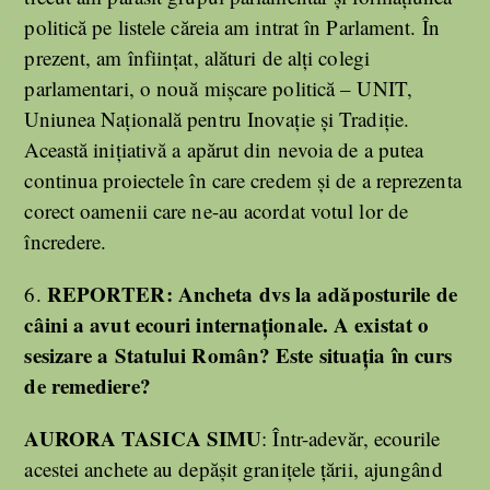
politică pe listele căreia am intrat în Parlament. În
prezent, am înființat, alături de alți colegi
parlamentari, o nouă mișcare politică – UNIT,
Uniunea Națională pentru Inovație și Tradiție.
Această inițiativă a apărut din nevoia de a putea
continua proiectele în care credem și de a reprezenta
corect oamenii care ne-au acordat votul lor de
încredere.
REPORTER:
Ancheta dvs la adăposturile de
6.
câini a avut ecouri internaționale. A existat o
sesizare a Statului Român? Este situația în curs
de remediere?
AURORA TASICA SIMU
: Într-adevăr, ecourile
acestei anchete au depășit granițele țării, ajungând