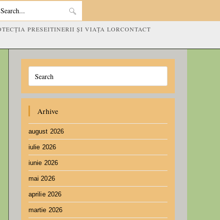
Search
OTECȚIA PRESEI
TINERII ȘI VIAȚA LOR
CONTACT
this
website
Arhive
august 2026
iulie 2026
iunie 2026
mai 2026
aprilie 2026
martie 2026