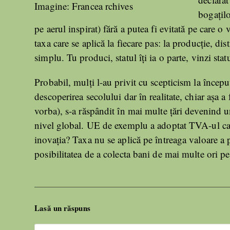
Imagine: Francea rchives
bogațilo
pe aerul inspirat) fără a putea fi evitată pe care
taxa care se aplică la fiecare pas: la producție, di
simplu. Tu produci, statul îți ia o parte, vinzi statul
Probabil, mulți l-au privit cu scepticism la încep
descoperirea secolului dar în realitate, chiar așa a
vorba), s-a răspândit în mai multe țări devenind u
nivel global. UE de exemplu a adoptat TVA-ul ca 
inovația? Taxa nu se aplică pe întreaga valoare a pr
posibilitatea de a colecta bani de mai multe ori pe
Lasă un răspuns