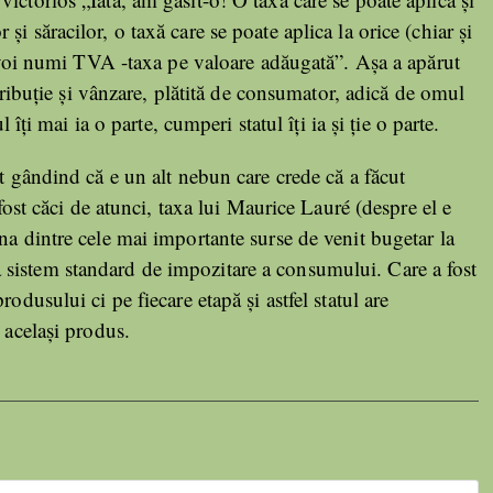
r și săracilor, o taxă care se poate aplica la orice (chiar și
 o voi numi TVA -taxa pe valoare adăugată”. Așa a apărut
stribuție și vânzare, plătită de consumator, adică de omul
 îți mai ia o parte, cumperi statul îți ia și ție o parte.
ut gândind că e un alt nebun care crede că a făcut
 fost căci de atunci, taxa lui Maurice Lauré (despre el e
na dintre cele mai importante surse de venit bugetar la
sistem standard de impozitare a consumului. Care a fost
odusului ci pe fiecare etapă și astfel statul are
 același produs.