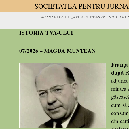
SOCIETATEA PENTRU JURNA
ACASA
BLOGUL „APUSENII”
DESPRE NOI
COMUN
ISTORIA TVA-ULUI
07/2026 – MAGDA MUNTEAN
Franța 
după r
adjunct 
mintea a
găsească
cum să a
consumat
din cart
declarat