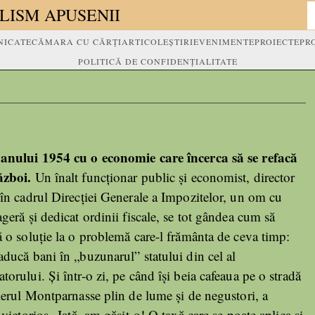
LISM APUSENII
ICATE
CĂMARA CU CĂRȚI
ARTICOLE
ȘTIRI
EVENIMENTE
PROIECTE
PR
POLITICĂ DE CONFIDENȚIALITATE
anului 1954 cu o economie care încerca să se refacă
ăzboi.
Un înalt funcționar public și economist, director
în cadrul Direcției Generale a Impozitelor, un om cu
geră și dedicat ordinii fiscale, se tot gândea cum să
 o soluție la o problemă care-l frământa de ceva timp:
ducă bani în „buzunarul” statului din cel al
orului. Și într-o zi, pe când își beia cafeaua pe o stradă
ierul Montparnasse plin de lume și de negustori, a
 victorios „Iată, am găsit-o! O taxă care se poate aplica și