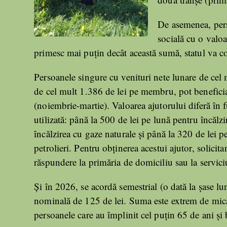
De asemenea, pers
socială cu o valoa
primesc mai puțin decât această sumă, statul va co
Persoanele singure cu venituri nete lunare de cel mu
de cel mult 1.386 de lei pe membru, pot beneficia 
(noiembrie-martie). Valoarea ajutorului diferă în fu
utilizată: până la 500 de lei pe lună pentru încălz
încălzirea cu gaze naturale și până la 320 de lei p
petrolieri. Pentru obținerea acestui ajutor, solicit
răspundere la primăria de domiciliu sau la servici
Și în 2026, se acordă semestrial (o dată la șase lu
nominală de 125 de lei. Suma este extrem de mică 
persoanele care au împlinit cel puțin 65 de ani și