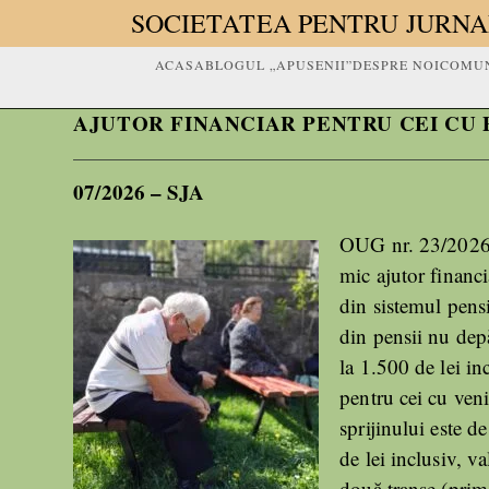
SOCIETATEA PENTRU JURNA
ACASA
BLOGUL „APUSENII”
DESPRE NOI
COMUN
AJUTOR FINANCIAR PENTRU CEI CU PE
07/2026 – SJA
OUG nr. 23/2026, 
mic ajutor financi
din sistemul pensi
din pensii nu depă
la 1.500 de lei in
pentru cei cu veni
sprijinului este d
de lei inclusiv, va
două tranșe (prima