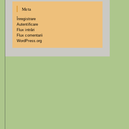
Meta
Înregistrare
Autentificare
Flux intrări
Flux comentarii
WordPress.org