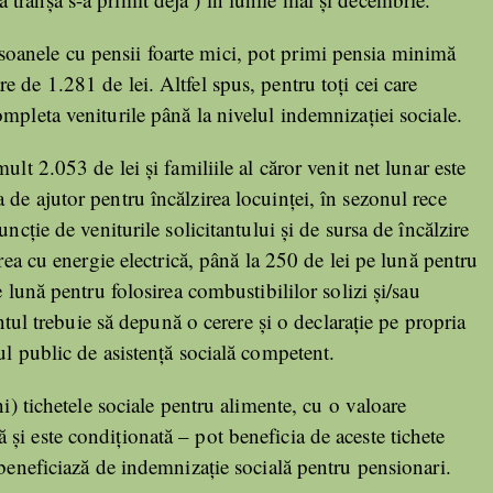
oanele cu pensii foarte mici, pot primi pensia minimă
re de 1.281 de lei. Altfel spus, pentru toți cei care
mpleta veniturile până la nivelul indemnizației sociale.
lt 2.053 de lei și familiile al căror venit net lunar este
de ajutor pentru încălzirea locuinței, în sezonul rece
ncție de veniturile solicitantului și de sursa de încălzire
irea cu energie electrică, până la 250 de lei pe lună pentru
e lună pentru folosirea combustibililor solizi și/sau
antul trebuie să depună o cerere și o declarație pe propria
ul public de asistență socială competent.
ni) tichetele sociale pentru alimente, cu o valoare
și este condiționată – pot beneficia de aceste tichete
 beneficiază de indemnizație socială pentru pensionari.