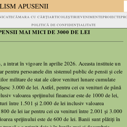
LISM APUSENII
ICATE
CĂMARA CU CĂRȚI
ARTICOLE
ȘTIRI
EVENIMENTE
PROIECTE
PR
POLITICĂ DE CONFIDENȚIALITATE
NSII MAI MICI DE 3000 DE LEI
a intrat în vigoare în aprilie 2026. Aceasta instituie un
ar pentru persoanele din sistemul public de pensii și cele
ilor militare de stat ale căror venituri lunare cumulate
șesc 3.000 de lei. Astfel, pentru cei cu venituri de până
clusiv valoarea sprijinului financiar este de 1000 de lei,
turi între 1.501 și 2.000 de lei inclusiv valoarea
e 800 de lei iar pentru cei cu venituri între 2.001 și 3.000
loarea sprijinului este de 600 de lei. Banii sunt plătiți în
 tranșă s-a primit deja ) în lunile mai și decembrie.