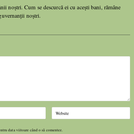
ii noștri. Cum se descurcă ei cu acești bani, rămâne
guvernanții noștri.
entru data viitoare când o să comentez.