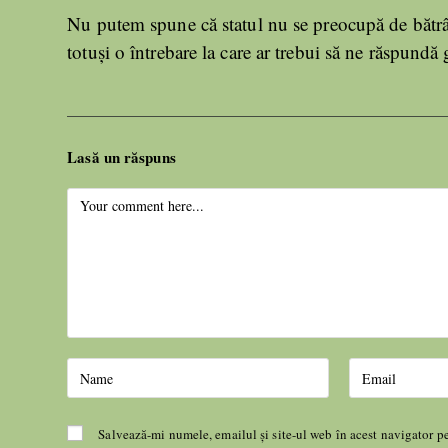
Nu putem spune că statul nu se preocupă de bătrân
totuși o întrebare la care ar trebui să ne răspundă 
Lasă un răspuns
Salvează-mi numele, emailul și site-ul web în acest navigator p