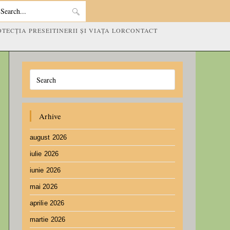
Search
OTECȚIA PRESEI
TINERII ȘI VIAȚA LOR
CONTACT
this
website
Arhive
august 2026
iulie 2026
iunie 2026
mai 2026
aprilie 2026
martie 2026