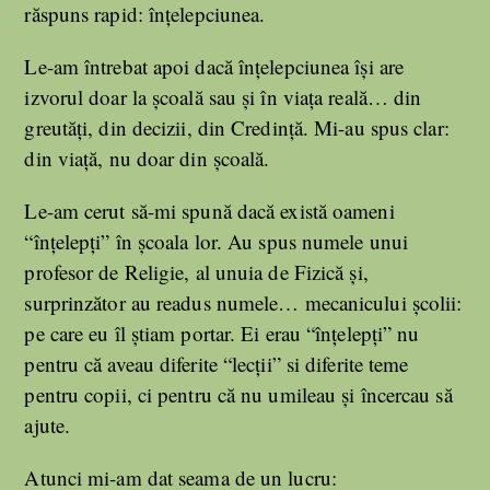
răspuns rapid: înțelepciunea.
Le-am întrebat apoi dacă înțelepciunea își are
izvorul doar la școală sau și în viața reală… din
greutăți, din decizii, din Credință. Mi-au spus clar:
din viață, nu doar din școală.
Le-am cerut să-mi spună dacă există oameni
“înțelepți” în școala lor. Au spus numele unui
profesor de Religie, al unuia de Fizică și,
surprinzător au readus numele… mecanicului școlii:
pe care eu îl știam portar. Ei erau “înțelepți” nu
pentru că aveau diferite “lecții” si diferite teme
pentru copii, ci pentru că nu umileau și încercau să
ajute.
Atunci mi-am dat seama de un lucru: