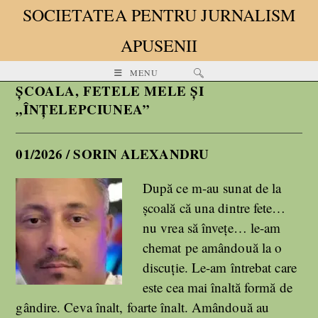
SOCIETATEA PENTRU JURNALISM
APUSENII
MENU
ȘCOALA, FETELE MELE ȘI
„ÎNȚELEPCIUNEA”
01/2026 / SORIN ALEXANDRU
După ce m-au sunat de la
școală că una dintre fete…
nu vrea să învețe… le-am
chemat pe amândouă la o
discuție. Le-am întrebat care
este cea mai înaltă formă de
gândire. Ceva înalt, foarte înalt. Amândouă au