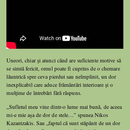
Uneori, chiar și atunci când are suficiente motive să
se simtă fericit, omul poate fi cuprins de o chemare
lăuntrică spre ceva pierdut sau neîmplinit, un dor
inexplicabil care aduce frământări interioare și o
mulțime de întrebări fără răspuns.
„Sufletul meu vine dintr-o lume mai bună, de aceea
mi-e mie aşa de dor de stele…” spunea Nikos
Kazantzakis. Sau „faptul că sunt stăpânit de un dor