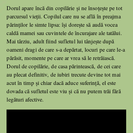
Dorul apare încă din copilărie și ne însoțește pe tot
parcursul vieții. Copilul care nu se află în preajma
părinților le simte lipsa: își dorește să audă vocea
caldă mamei sau cuvintele de încurajare ale tatălui.
Mai târziu, adult fiind sufletul lui tânjește după
oameni dragi de care s-a depărtat, locuri pe care le-a
părăsit, momente pe care ar vrea să le retrăiască.
Dorul de copilărie, de casa părintească, de cei care
au plecat definitiv, de iubiri trecute devine tot mai
acut în timp și chiar dacă aduce suferință, el este
dovada că sufletul este viu și că nu putem trăi fără
legături afective.