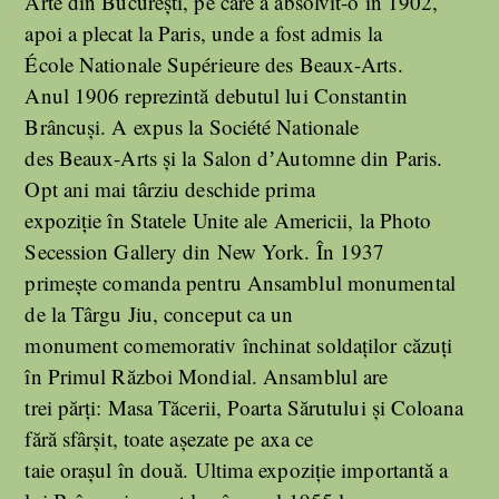
Arte din Bucureşti, pe care a absolvit-o în 1902,
apoi a plecat la Paris, unde a fost admis la
École Nationale Supérieure des Beaux-Arts.
Anul 1906 reprezintă debutul lui Constantin
Brâncuși. A expus la Société Nationale
des Beaux-Arts și la Salon dʼAutomne din Paris.
Opt ani mai târziu deschide prima
expoziție în Statele Unite ale Americii, la Photo
Secession Gallery din New York. În 1937
primește comanda pentru Ansamblul monumental
de la Târgu Jiu, conceput ca un
monument comemorativ închinat soldaților căzuți
în Primul Război Mondial. Ansamblul are
trei părți: Masa Tăcerii, Poarta Sărutului și Coloana
fără sfârșit, toate așezate pe axa ce
taie orașul în două. Ultima expoziție importantă a