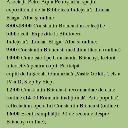
Asociația Petro Aqua Petroșani în spațiul
expozițional de la Biblioteca Județeană „Lucian
Blaga” Alba și online;
8:00-18:00
Constantin Brâncuși în colecțiile
bibliotecii. Expoziție la Biblioteca
Județeană „Lucian Blaga” Alba și online;
9:00
Constantin Brâncuși: medalion literar, (online)
10:00
Cunoaște-l pe Constantin Brâncuși, lectură
interactivă pentru copii. Participă
copiii de la Școala Gimnazială „Vasile Goldiș”, cls a
IV-a D, Step by Step;
12:00
Constantin Brâncuși: recomandare de carte
(online);14:00 România tradițională: Arta populară
reflectată în opera lui Constantin Brâncuși (online);
16:00
Esența simplității: 30 de secunde despre
Brâncuși (online);