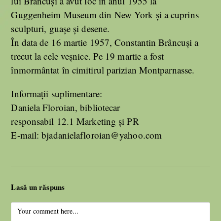
lui Brâncuși a avut loc în anul 1955 la
Guggenheim Museum din New York și a cuprins
sculpturi, guașe și desene.
În data de 16 martie 1957, Constantin Brâncuși a
trecut la cele veșnice. Pe 19 martie a fost
înmormântat în cimitirul parizian Montparnasse.
Informații suplimentare:
Daniela Floroian, bibliotecar
responsabil 12.1 Marketing și PR
E-mail: bjadanielafloroian@yahoo.com
Lasă un răspuns