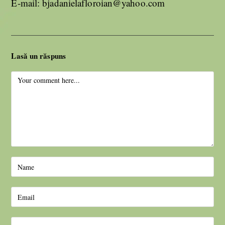
E-mail: bjadanielafloroian@yahoo.com
Lasă un răspuns