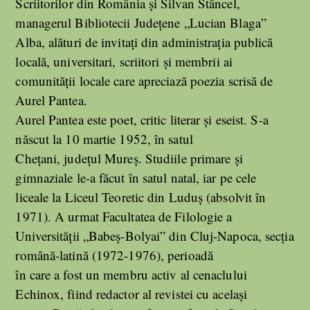
Scriitorilor din România și Silvan Stâncel,
managerul Bibliotecii Județene „Lucian Blaga”
Alba, alături de invitați din administrația publică
locală, universitari, scriitori și membrii ai
comunității locale care apreciază poezia scrisă de
Aurel Pantea.
Aurel Pantea este poet, critic literar și eseist. S-a
născut la 10 martie 1952, în satul
Chețani, județul Mureș. Studiile primare și
gimnaziale le-a făcut în satul natal, iar pe cele
liceale la Liceul Teoretic din Luduș (absolvit în
1971). A urmat Facultatea de Filologie a
Universității „Babeș-Bolyai” din Cluj-Napoca, secția
română-latină (1972-1976), perioadă
în care a fost un membru activ al cenaclului
Echinox, fiind redactor al revistei cu același