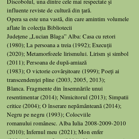
Discobolul, una dintre cele mai respectate și
influente reviste de cultură din țară.
Opera sa este una vastă, din care amintim volumele
aflate în colecția Bibliotecii
Județene „Lucian Blaga” Alba: Casa cu retori
(1980); La persoana a treia (1992); Execuții
(2020); Metamorfozele lirismului. Lirism și simbol
(2011); Persoana de după-amiază
(1983); O victorie covârșitoare (1999); Poeți ai
transcendenței pline (2003, 2005, 2013);
Blanca. Fragmente din însemnările unui
resentimentar (2014); Nimicitorul (2013); Simpatii
critice (2004); O înserare nepământeană (2014);
Negru pe negru (1993); Colocviile
romanului românesc. Alba Iulia 2008-2009-2010
(2010); Infernul meu (2021); Mon enfer