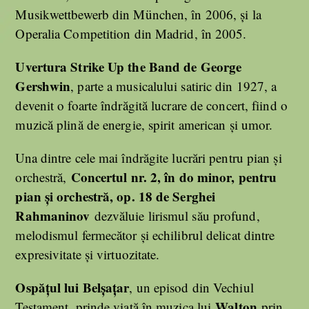
Musikwettbewerb din München, în 2006, și la
Operalia Competition din Madrid, în 2005.
Uvertura Strike Up the Band de George
Gershwin
, parte a musicalului satiric din 1927, a
devenit o foarte îndrăgită lucrare de concert, fiind o
muzică plină de energie, spirit american și umor.
Una dintre cele mai îndrăgite lucrări pentru pian și
Concertul nr. 2, în do minor, pentru
orchestră,
pian și orchestră, op. 18 de Serghei
Rahmaninov
dezvăluie lirismul său profund,
melodismul fermecător și echilibrul delicat dintre
expresivitate și virtuozitate.
Ospățul lui Belșațar
, un episod din Vechiul
Walton
Testament, prinde viață în muzica lui
prin