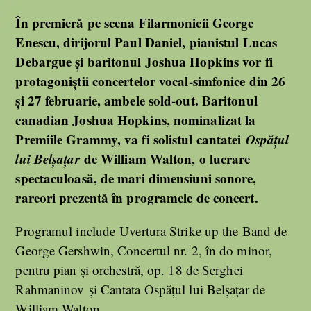
În premieră pe scena Filarmonicii George
Enescu, dirijorul Paul Daniel, pianistul Lucas
Debargue și baritonul Joshua Hopkins vor fi
protagoniștii concertelor vocal-simfonice din 26
și 27 februarie, ambele sold-out. Baritonul
canadian Joshua Hopkins, nominalizat la
Premiile Grammy, va fi solistul cantatei
Ospățul
lui Belșațar
de William Walton, o lucrare
spectaculoasă, de mari dimensiuni sonore,
rareori prezentă în programele de concert.
Programul include Uvertura Strike up the Band de
George Gershwin, Concertul nr. 2, în do minor,
pentru pian și orchestră, op. 18 de Serghei
Rahmaninov și Cantata Ospățul lui Belșațar de
William Walton.