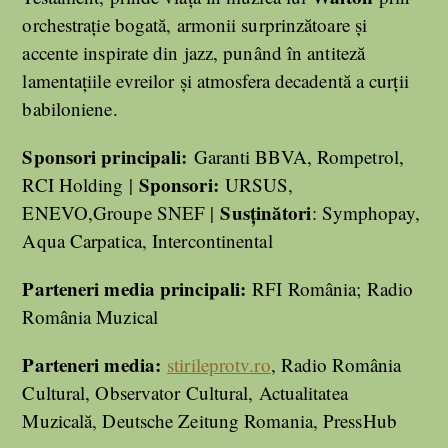
orchestrație bogată, armonii surprinzătoare și
accente inspirate din jazz, punând în antiteză
lamentațiile evreilor și atmosfera decadentă a curții
babiloniene.
Sponsori principali:
Garanti BBVA, Rompetrol,
Sponsori:
RCI Holding |
URSUS,
Susținători
ENEVO,Groupe SNEF |
: Symphopay,
Aqua Carpatica, Intercontinental
Parteneri media principali:
RFI România; Radio
România Muzical
Parteneri media:
stirileprotv.ro
, Radio România
Cultural, Observator Cultural, Actualitatea
Muzicală, Deutsche Zeitung Romania, PressHub