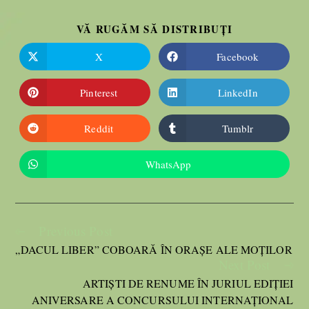
VĂ RUGĂM SĂ DISTRIBUȚI
X
Facebook
Pinterest
LinkedIn
Reddit
Tumblr
WhatsApp
Previous Post
„DACUL LIBER” COBOARĂ ÎN ORAȘE ALE MOȚILOR
Next Post
ARTIȘTI DE RENUME ÎN JURIUL EDIȚIEI
ANIVERSARE A CONCURSULUI INTERNAȚIONAL