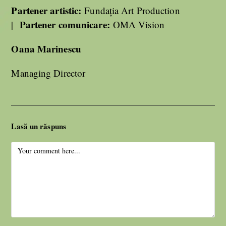
Partener artistic:
Fundația Art Production
Partener comunicare:
|
OMA Vision
Oana Marinescu
Managing Director
Lasă un răspuns