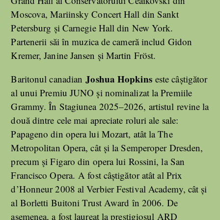
Grand Hall al Conservatorului Ceaikovski din
Moscova, Mariinsky Concert Hall din Sankt
Petersburg și Carnegie Hall din New York.
Partenerii săi în muzica de cameră includ Gidon
Kremer, Janine Jansen și Martin Fröst.
Joshua Hopkins
Baritonul canadian
este câștigător
al unui Premiu JUNO și nominalizat la Premiile
Grammy. În Stagiunea 2025–2026, artistul revine la
două dintre cele mai apreciate roluri ale sale:
Papageno din opera lui Mozart, atât la The
Metropolitan Opera, cât și la Semperoper Dresden,
precum și Figaro din opera lui Rossini, la San
Francisco Opera. A fost câștigător atât al Prix
d’Honneur 2008 al Verbier Festival Academy, cât și
al Borletti Buitoni Trust Award în 2006. De
asemenea, a fost laureat la prestigiosul ARD