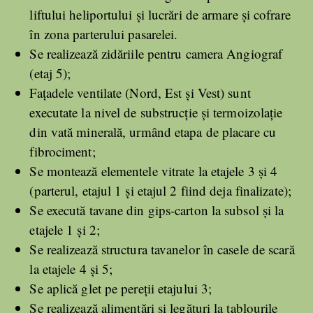
liftului heliportului și lucrări de armare și cofrare
în zona parterului pasarelei.
Se realizează zidăriile pentru camera Angiograf
(etaj 5);
Fațadele ventilate (Nord, Est și Vest) sunt
executate la nivel de substrucție și termoizolație
din vată minerală, urmând etapa de placare cu
fibrociment;
Se montează elementele vitrate la etajele 3 și 4
(parterul, etajul 1 și etajul 2 fiind deja finalizate);
Se execută tavane din gips-carton la subsol și la
etajele 1 și 2;
Se realizează structura tavanelor în casele de scară
la etajele 4 și 5;
Se aplică glet pe pereții etajului 3;
Se realizează alimentări și legături la tablourile