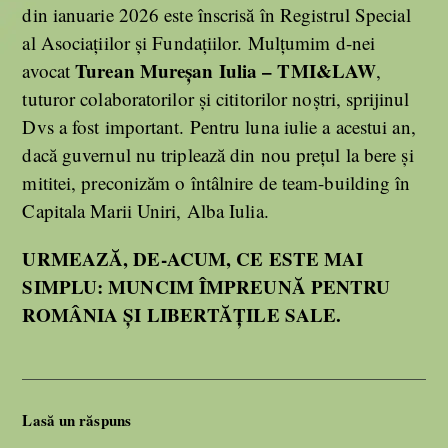
din ianuarie 2026 este înscrisă în Registrul Special
al Asociațiilor și Fundațiilor. Mulțumim d-nei
Turean Mureșan Iulia – TMI&LAW
avocat
,
tuturor colaboratorilor și cititorilor noștri, sprijinul
Dvs a fost important. Pentru luna iulie a acestui an,
dacă guvernul nu triplează din nou prețul la bere și
mititei, preconizăm o întâlnire de team-building în
Capitala Marii Uniri, Alba Iulia.
URMEAZĂ, DE-ACUM, CE ESTE MAI
SIMPLU: MUNCIM ÎMPREUNĂ PENTRU
ROMÂNIA ȘI LIBERTĂȚILE SALE.
Lasă un răspuns