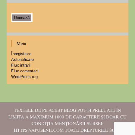
Donează
Meta
Înregistrare
Autentificare
Flux intrări
Flux comentarii
WordPress.org
TEXTELE DE PE ACEST BLOG POT FI PRELUATE ÎN
LIMITA A MAXIMUM 1000 DE CARACTERE ȘI DOAR CU
CONDIȚIA MENȚIONĂRII SURSEI:
HTTPS://APUSENII.COM TOATE DREPTURILE SUNT