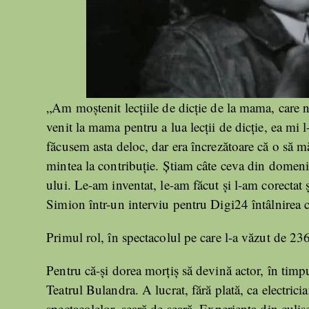
„Am moştenit lecţiile de dicţie de la mama, care n
venit la mama pentru a lua lecţii de dicţie, ea mi l
făcusem asta deloc, dar era încrezătoare că o să m
mintea la contribuţie. Ştiam câte ceva din domeniul
ului. Le-am inventat, le-am făcut şi l-am corectat 
Simion într-un interviu pentru Digi24 întâlnirea c
Primul rol, în spectacolul pe care l-a văzut de 236
Pentru că-şi dorea morţiş să devină actor, în timpu
Teatrul Bulandra. A lucrat, fără plată, ca electricia
spectacolelor, seară de seară. Experienţa din culis