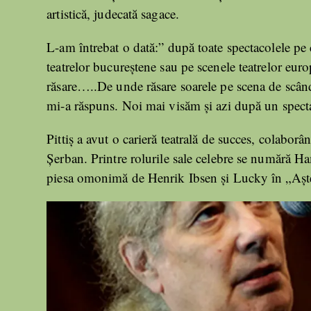
artistică, judecată sagace.
L-am întrebat o dată:” după toate spectacolele pe
teatrelor bucureștene sau pe scenele teatrelor euro
răsare…..De unde răsare soarele pe scena de scând
mi-a răspuns. Noi mai visăm și azi după un spect
Pittiș a avut o carieră teatrală de succes, colabo
Șerban. Printre rolurile sale celebre se numără 
piesa omonimă de Henrik Ibsen și Lucky în „Așt