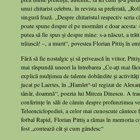
unui chitarist celebru, în revista sa preferată, „Rol
singură frază. „Despre chitaristul respectiv scria că
poate spune despre el pe mormânt e doar acesta: «S
putea să fie spus şi despre mine: s-a născut, a trăi
trăiască! –, a murit“, povestea Florian Pittiş în 
Fără să fie nostalgic şi să privească în viitor, Pitti
mai răspundă uneori la întrebarea „Ce-aţi mai făcut
explică mulţimea de talente dobândite şi activităţi 
jucat pe Laertes, în „Hamlet“-ul regizat de Alexan
tânăr, doamnă“, poezia lui Mircea Dinescu. A trad
conferinţe în săli de cămin despre profunzimea ver
Teleenciclopediei, a celor mai cunoscute cântece f
fotbal Rapid, Florian Pittiş a rămas în memoria cole
fost „contează cât şi cum gândesc“