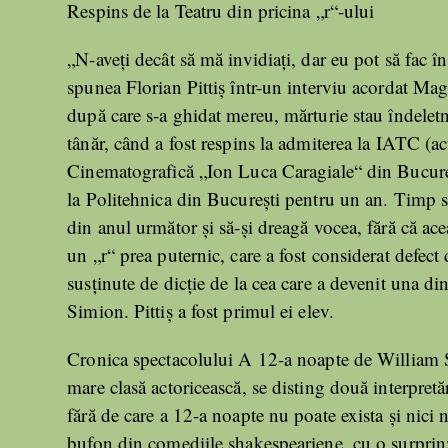
Respins de la Teatru din pricina „r“-ului
„N-aveţi decât să mă invidiaţi, dar eu pot să fac în
spunea Florian Pittiş într-un interviu acordat Mag
după care s-a ghidat mereu, mărturie stau îndeletni
tânăr, când a fost respins la admiterea la IATC (ac
Cinematografică „Ion Luca Caragiale“ din Bucureşt
la Politehnica din Bucureşti pentru un an. Timp s
din anul următor şi să-şi dreagă vocea, fără că acea
un „r“ prea puternic, care a fost considerat defect d
susţinute de dicţie de la cea care a devenit una din
Simion. Pittiş a fost primul ei elev.
Cronica spectacolului A 12-a noapte de William S
mare clasă actoricească, se disting două interpre
fără de care a 12-a noapte nu poate exista și nici n
bufon din comediile shakespeariene, cu o surprinză