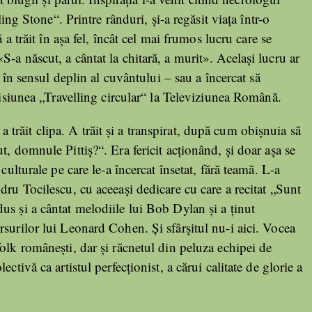
ling Stone“. Printre rânduri, şi-a regăsit viaţa într-o
 a trăit în aşa fel, încât cel mai frumos lucru care se
-a născut, a cântat la chitară, a murit». Acelaşi lucru ar
t în sensul deplin al cuvântului – sau a încercat să
emisiunea „Travelling circular“ la Televiziunea Română.
ş a trăit clipa. A trăit şi a transpirat, după cum obişnuia să
, domnule Pittiş?“. Era fericit acţionând, şi doar aşa se
culturale pe care le-a încercat însetat, fără teamă. L-a
dru Tocilescu, cu aceeaşi dedicare cu care a recitat „Sunt
us şi a cântat melodiile lui Bob Dylan şi a ţinut
surilor lui Leonard Cohen. Şi sfârşitul nu-i aici. Vocea
olk româneşti, dar şi răcnetul din peluza echipei de
ctivă ca artistul perfecţionist, a cărui calitate de glorie a