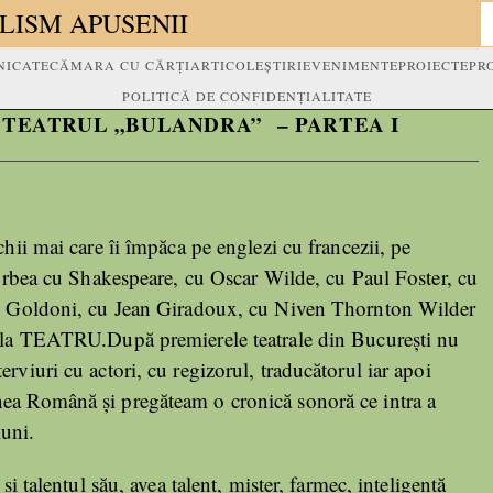
LISM APUSENII
ICATE
CĂMARA CU CĂRȚI
ARTICOLE
ȘTIRI
EVENIMENTE
PROIECTE
PR
POLITICĂ DE CONFIDENȚIALITATE
 TEATRUL „BULANDRA” – PARTEA I
hii mai care îi împăca pe englezi cu francezii, pe
vorbea cu Shakespeare, cu Oscar Wilde, cu Paul Foster, cu
lo Goldoni, cu Jean Giradoux, cu Niven Thornton Wilder
 la TEATRU.După premierele teatrale din București nu
rviuri cu actori, cu regizorul, traducătorul iar apoi
a Română și pregăteam o cronică sonoră ce intra a
iuni.
și talentul său, avea talent, mister, farmec, inteligență