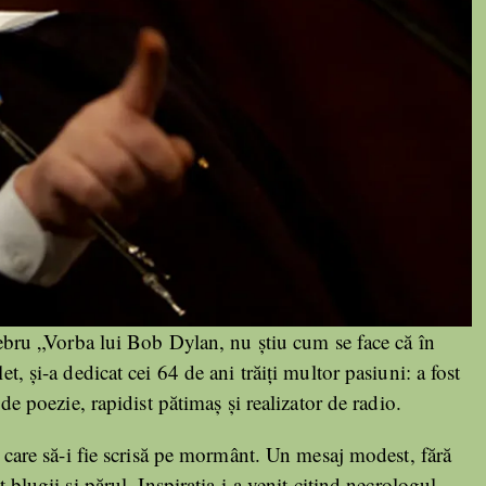
celebru „Vorba lui Bob Dylan, nu ştiu cum se face că în
et, şi-a dedicat cei 64 de ani trăiţi multor pasiuni: a fost
r de poezie, rapidist pătimaş şi realizator de radio.
ie care să-i fie scrisă pe mormânt. Un mesaj modest, fără
t blugii şi părul. Inspirația i-a venit citind necrologul