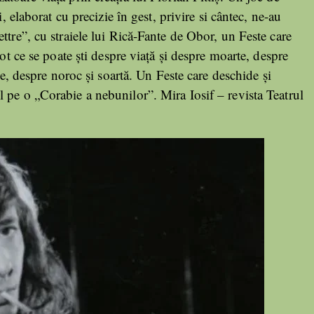
, elaborat cu precizie în gest, privire si cântec, ne-au
ttre”, cu straiele lui Rică-Fante de Obor, un Feste care
tot ce se poate ști despre viață și despre moarte, despre
ie, despre noroc și soartă. Un Feste care deschide și
 pe o „Corabie a nebunilor”. Mira Iosif – revista Teatrul