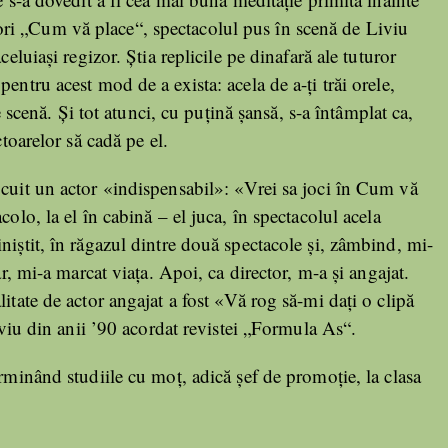
ri „Cum vă place“, spectacolul pus în scenă de Liviu
celuiaşi regizor. Ştia replicile pe dinafară ale tuturor
entru acest mod de a exista: acela de a-ţi trăi orele,
pe scenă. Şi tot atunci, cu puţină şansă, s-a întâmplat ca,
ctoarelor să cadă pe el.
ocuit un actor «indispensabil»: «Vrei sa joci în Cum vă
olo, la el în cabină – el juca, în spectacolul acela
niştit, în răgazul dintre două spectacole şi, zâmbind, mi-
ar, mi-a marcat viaţa. Apoi, ca director, m-a şi angajat.
itate de actor angajat a fost «Vă rog să-mi daţi o clipă
erviu din anii ’90 acordat revistei „Formula As“.
erminând studiile cu moţ, adică şef de promoţie, la clasa