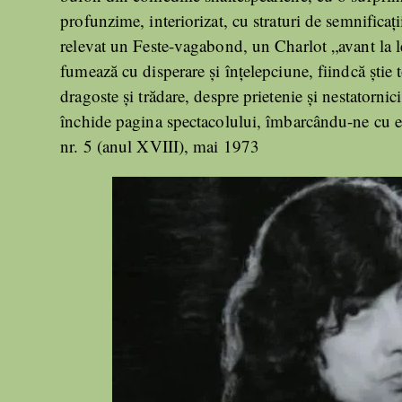
profunzime, interiorizat, cu straturi de semnificații
relevat un Feste-vagabond, un Charlot „avant la le
fumează cu disperare și înțelepciune, fiindcă știe 
dragoste și trădare, despre prietenie și nestatornic
închide pagina spectacolului, îmbarcându-ne cu el
nr. 5 (anul XVIII), mai 1973