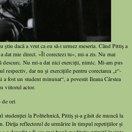
u ştiu dacă a vrut ca eu să-i urmez meseria. Când Pittiş a
-a dat mie direct. «Îl corectezi tu», mi-a zis. Nu mai
ă descurc. Nu mi-a dat nici exerciţii, nimic. Mi-am pus
 respectiv, dar nu şi exerciţiile pentru corectarea „r“-
şi a fost un student minunat“, a povestit Ileana Cârstea
u viitorul actor.
 de ori
l studenţiei la Politehnică, Pittiş şi-a găsit de muncă la
n. Dirija reflectorul de urmărire în timpul repetiţiilor şi
e s-a dovedit a fi cea mai bună meditaţie primită înainte