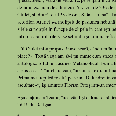
de noul examen de admitere. A văzut de 236 de o
Ciulei, şi, doar!, de 128 de ori „Sfânta Ioana“ al a
actorilor. Atunci s-a molipsit de pasiunea nebună p
zilele şi nopţile în funcţie de clipele în care eşti 
într-o seară, rolurile să se schimbe şi lumina refle
„Dl Ciulei mi-a propus, într-o seară, când am înl
place?». Toată viaţa am să-l ţin minte cum stătea ac
antologic, rolul lui Jacques Melancolicul. Fuma li
a pus această întrebare care, într-un fel extraordin
Prima mea replică rostită pe scena Bulandrei în cal
ascultare»“, îşi amintea Florian Pittiş într-un int
Aşa a ajuns la Teatru, încercând şi a doua oară, t
lui Radu Beligan.