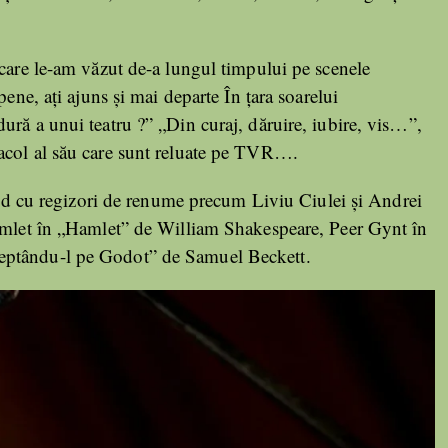
 care le-am văzut de-a lungul timpului pe scenele
pene, ați ajuns și mai departe În țara soarelui
ură a unui teatru ?” „Din curaj, dăruire, iubire, vis…”,
acol al său care sunt reluate pe TVR….
rând cu regizori de renume precum Liviu Ciulei și Andrei
Hamlet în „Hamlet” de William Shakespeare, Peer Gynt în
eptându-l pe Godot” de Samuel Beckett.