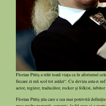
Florian Pittiş a trăit toată viaţa ca în aforismul 
fiecare zi mă scol tot astăzi“. Cu deviza asta-n sufl
actor, regizor, traducător, rocker şi folkist, iubito
Florian Pittiş ştia care e cea mai potrivită definiţ
prea multe pretenţii, autentic, la fel cum şi-a purta