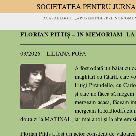
SOCIETATEA PENTRU JURNA
ACASA
BLOGUL „APUSENII”
DESPRE NOI
COMUN
FLORIAN PITTIȘ – IN MEMORIAM LA
03/2026 – LILIANA POPA
A fost odată un băiat cu oc
maghiari cu tătarii, care 
Luigi Pirandello, cu Car
și care ne făcea să megem
mergeam acasă, făceam inte
mergeam la Radiodifuziune
doua zi la MATINAL, iar mai apoi și la alte emis
Florian Pittiş a fost un actor conștient de valoarea 