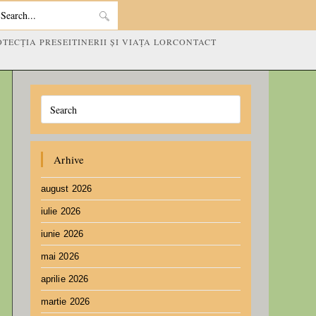
Search
OTECȚIA PRESEI
TINERII ȘI VIAȚA LOR
CONTACT
this
website
Arhive
august 2026
iulie 2026
iunie 2026
mai 2026
aprilie 2026
martie 2026