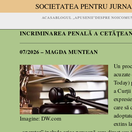
SOCIETATEA PENTRU JURNA
ACASA
BLOGUL „APUSENII”
DESPRE NOI
COMUN
INCRIMINAREA PENALĂ A CETĂȚEA
07/2026 – MAGDA MUNTEAN
Un proc
acuzate 
Today) p
a Curții
expresi
care să 
adoptate
Imagine: DW.com
extins l
„operator” include orice persoană care direct sau 