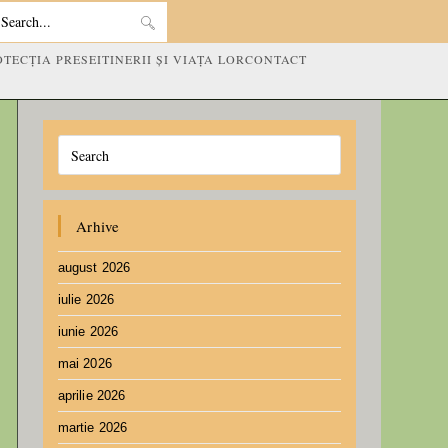
Search
OTECȚIA PRESEI
TINERII ȘI VIAȚA LOR
CONTACT
this
website
Arhive
august 2026
iulie 2026
iunie 2026
mai 2026
aprilie 2026
martie 2026