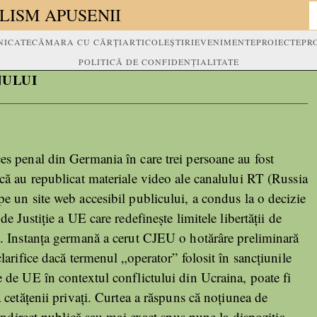
LISM APUSENII
ICATE
CĂMARA CU CĂRȚI
ARTICOLE
ȘTIRI
EVENIMENTE
PROIECTE
PR
POLITICĂ DE CONFIDENȚIALITATE
NULUI
es penal din Germania în care trei persoane au fost
că au republicat materiale video ale canalului RT (Russia
e un site web accesibil publicului, a condus la o decizie
 de Justiție a UE care redefinește limitele libertății de
e. Instanța germană a cerut CJEU o hotărâre preliminară
clarifice dacă termenul „operator” folosit în sancțiunile
 de UE în contextul conflictului din Ucraina, poate fi
a cetățenii privați. Curtea a răspuns că noțiunea de
indirect publică sau mai exact spus pune la dispoziția