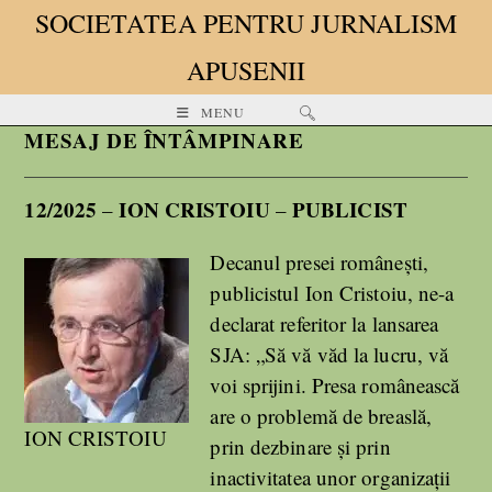
SOCIETATEA PENTRU JURNALISM
APUSENII
MENU
MESAJ DE ÎNTÂMPINARE
12/2025
ION CRISTOIU
PUBLICIST
–
–
Decanul presei românești,
publicistul Ion Cristoiu, ne-a
declarat referitor la lansarea
SJA: „Să vă văd la lucru, vă
voi sprijini. Presa românească
are o problemă de breaslă,
ION CRISTOIU
prin dezbinare și prin
inactivitatea unor organizații