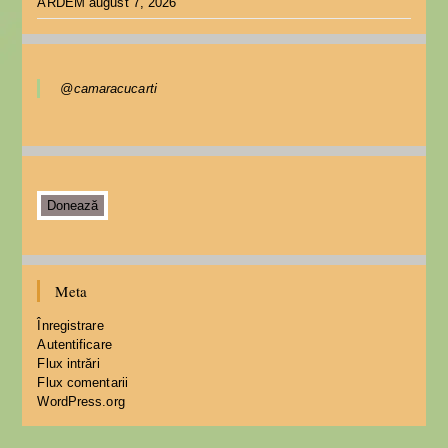
ARDEM
august 7, 2026
@camaracucarti
Donează
Meta
Înregistrare
Autentificare
Flux intrări
Flux comentarii
WordPress.org