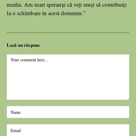
media. Am mari speranțe că veți reuși să contribuiți
la o schimbare în acest domeniu.”
Lasă un răspuns