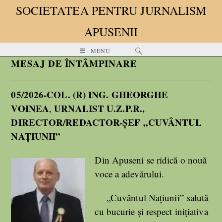
SOCIETATEA PENTRU JURNALISM
APUSENII
MENU
MESAJ DE ÎNTÂMPINARE
05/2026-COL. (R) ING. GHEORGHE
VOINEA
URNALIST U.Z.P.R.,
,
DIRECTOR/REDACTOR-ȘEF „CUVÂNTUL
NAȚIUNII”
Din Apuseni se ridică o nouă
voce a adevărului.
„Cuvântul Națiunii” salută
cu bucurie și respect inițiativa