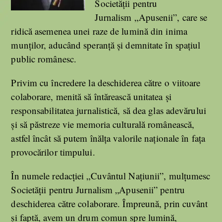
Societății pentru
Jurnalism „Apusenii”, care se
ridică asemenea unei raze de lumină din inima
munților, aducând speranță și demnitate în spațiul
public românesc.
Privim cu încredere la deschiderea către o viitoare
colaborare, menită să întărească unitatea și
responsabilitatea jurnalistică, să dea glas adevărului
și să păstreze vie memoria culturală românească,
astfel încât să putem înălța valorile naționale în fața
provocărilor timpului.
În numele redacției „Cuvântul Națiunii”, mulțumesc
Societății pentru Jurnalism „Apusenii” pentru
deschiderea către colaborare. Împreună, prin cuvânt
și faptă, avem un drum comun spre lumină,