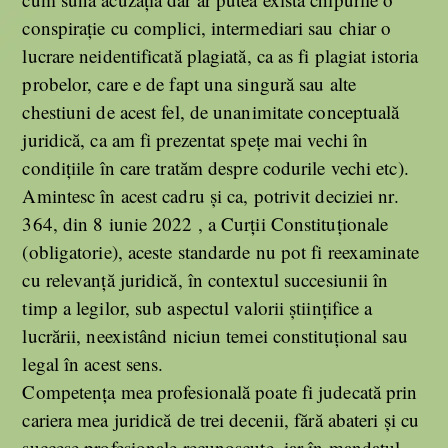
conspirație cu complici, intermediari sau chiar o
lucrare neidentificată plagiată, ca as fi plagiat istoria
probelor, care e de fapt una singură sau alte
chestiuni de acest fel, de unanimitate conceptuală
juridică, ca am fi prezentat spețe mai vechi în
condițiile în care tratăm despre codurile vechi etc).
Amintesc în acest cadru și ca, potrivit deciziei nr.
364, din 8 iunie 2022 , a Curții Constituționale
(obligatorie), aceste standarde nu pot fi reexaminate
cu relevanță juridică, în contextul succesiunii în
timp a legilor, sub aspectul valorii științifice a
lucrării, neexistând niciun temei constituțional sau
legal în acest sens.
Competența mea profesională poate fi judecată prin
cariera mea juridică de trei decenii, fără abateri și cu
succese profesionale recunoscute, iar în mandatul