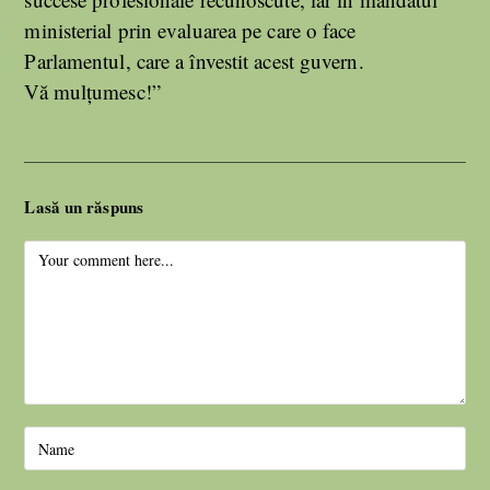
ministerial prin evaluarea pe care o face
Parlamentul, care a învestit acest guvern.
Vă mulțumesc!”
Lasă un răspuns