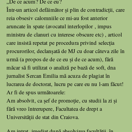
„De ce acum? De ce eu?
Într-un articol defăimător și plin de contradicții, care
reia obsesiv calomniile ce mi-au fost anterior
aruncate în spate (avocatul interlopilor , impus
ministru de clanuri cu interese obscure etc) , articol
care insistă repetat pe procedura privind selecția
procurorilor, declanșată de MJ cu doar câteva zile în
urmă (a propos de de ce eu și de ce acum), fără
măcar să fi utilizat o analiză pe bază de soft, dna
jurnalist Sercan Emilia mă acuza de plagiat în
lucrarea de doctorat, lucru pe care eu nu l-am făcut!
Ar fi de spus următoarele:
Am absolvit, ca șef de promoție, cu studii la zi și
fără vreo întrerupere, Facultatea de drept a
Universității de stat din Craiova.
Am intrat, imediat după absolvirea facultății, în