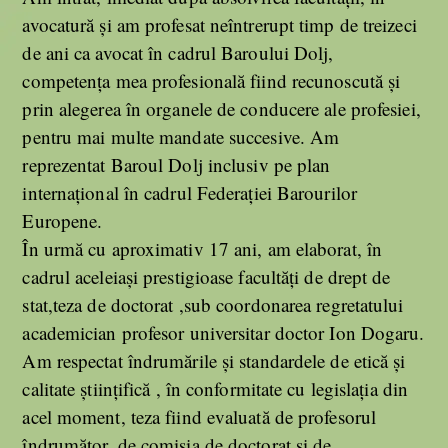
avocatură și am profesat neîntrerupt timp de treizeci
de ani ca avocat în cadrul Baroului Dolj,
competența mea profesională fiind recunoscută și
prin alegerea în organele de conducere ale profesiei,
pentru mai multe mandate succesive. Am
reprezentat Baroul Dolj inclusiv pe plan
internațional în cadrul Federației Barourilor
Europene.
În urmă cu aproximativ 17 ani, am elaborat, în
cadrul aceleiași prestigioase facultăți de drept de
stat,teza de doctorat ,sub coordonarea regretatului
academician profesor universitar doctor Ion Dogaru.
Am respectat îndrumările și standardele de etică și
calitate științifică , în conformitate cu legislația din
acel moment, teza fiind evaluată de profesorul
îndrumător, de comisia de doctorat și de