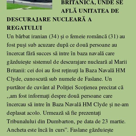
BRITANICĂ, UNDE SE
AFLĂ UNITATEA DE
DESCURAJARE NUCLEARĂ A
REGATULUI
Un bărbat iranian (34) și o femeie româncă (31) au
fost puși sub acuzare după ce două persoane au
încercat fără succes să intre în baza navală care
găzduiește sistemul de descurajare nucleară al Marii
Britanii: cei doi au fost reținuți la Baza Navală HM
Clyde, cunoscută sub numele de Faslane. Un
purtător de cuvânt al Poliției Scoțienea precizat că
,,am fost informați despre două persoane care
încercau să intre în Baza Navală HM Clyde și ne-am
deplasat acolo. Urmează să fie prezentați
Tribunalului din Dumbarton, pe data de 23 martie.
Ancheta este încă în curs”. Faslane găzduiește