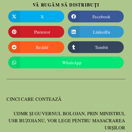
VĂ RUGĂM SĂ DISTRIBUȚI
X
Facebook
Pinterest
LinkedIn
Reddit
Tumblr
WhatsApp
Previous Post
CINCI CARE CONTEAZĂ
Next Post
UDMR ȘI GUVERNUL BOLOJAN, PRIN MINISTRUL
USR BUZOIANU, VOR LEGE PENTRU MASACRAREA
URȘILOR