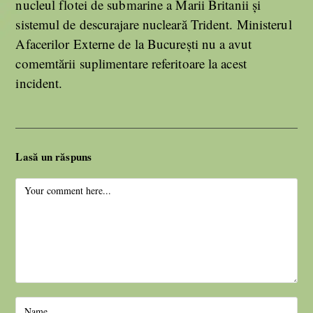
nucleul flotei de submarine a Marii Britanii și
sistemul de descurajare nucleară Trident. Ministerul
Afacerilor Externe de la București nu a avut
comemtării suplimentare referitoare la acest
incident.
Lasă un răspuns