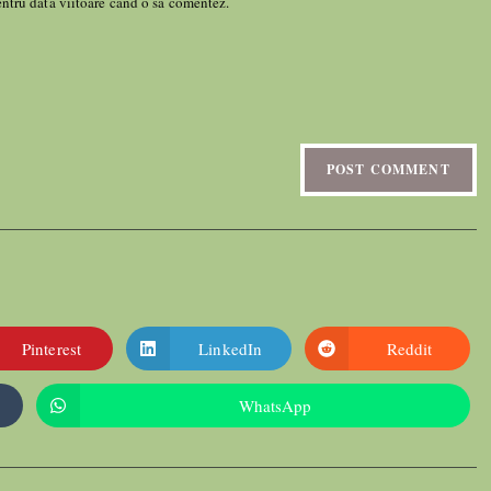
entru data viitoare când o să comentez.
Pinterest
LinkedIn
Reddit
WhatsApp