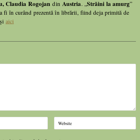
, Claudia Rogojan
Austria
Străini la amurg
din
. „
”
a fi în curând prezentă în librării, fiind deja primită de
și
aici