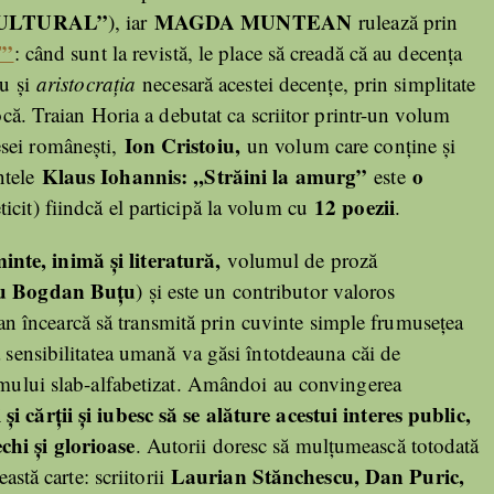
CULTURAL”
MAGDA MUNTEAN
), iar
rulează prin
T”
: când sunt la revistă, le place să creadă că au decența
au și
aristocrația
necesară acestei decențe, prin simplitate
pocă. Traian Horia a debutat ca scriitor printr-un volum
Ion Cristoiu,
sei românești,
un volum care conține și
Klaus Iohannis: ,,Străini la amurg”
o
ntele
este
12 poezii
icit) fiindcă el participă la volum cu
.
inte, inimă și literatură,
volumul de proză
u Bogdan Buțu
) și este un contributor valoros
n încearcă să transmită prin cuvinte simple frumusețea
ă sensibilitatea umană va găsi întotdeauna căi de
ismului slab-alfabetizat. Amândoi au convingerea
i și cărții și iubesc să se alăture acestui interes public,
chi și glorioase
. Autorii doresc să mulțumească totodată
Laurian Stănchescu, Dan Puric,
astă carte: scriitorii