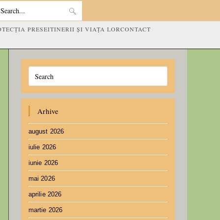
Search
OTECȚIA PRESEI
TINERII ȘI VIAȚA LOR
CONTACT
this
website
Arhive
august 2026
iulie 2026
iunie 2026
mai 2026
aprilie 2026
martie 2026