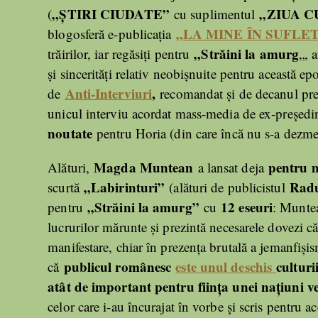
„ȘTIRI CIUDATE”
„ZIUA 
(
cu suplimentul
„LA MINE ÎN SUFLE
blogosferă e-publicația
„Străini la amurg
trăirilor, iar regăsiți pentru
„, 
și sincerități relativ neobișnuite pentru această e
Anti-Interviuri
,
de
recomandat și de decanul pre
unicul interviu acordat mass-media de ex-președi
noutate
pentru Horia (din care încă nu s-a dezmet
Magda Muntean
pentru m
Alături,
a lansat deja
„Labirinturi”
Rad
scurtă
(alături de publicistul
„Străini la amurg”
12 eseuri
pentru
cu
: Muntea
lucrurilor mărunte și prezintă necesarele dovezi c
manifestare, chiar în prezența brutală a jemanfiș
publicul românesc
este unul deschis
culturi
că
atât de important pentru ființa unei națiuni ve
celor care i-au încurajat în vorbe și scris pentru ace