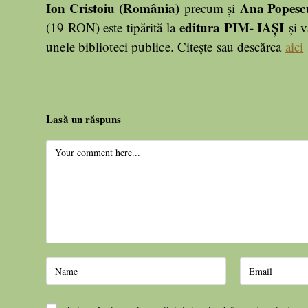
Ion Cristoiu (România)
Ana Popescu
precum și
editura PIM- IAȘI
(19 RON) este tipărită la
și v
unele biblioteci publice. Citește sau descărca
aici
Lasă un răspuns