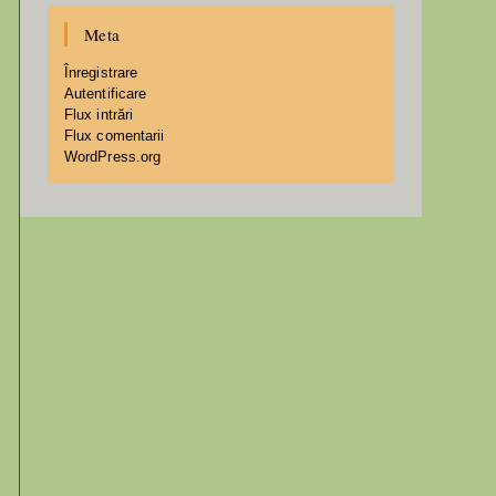
Meta
Înregistrare
Autentificare
Flux intrări
Flux comentarii
WordPress.org