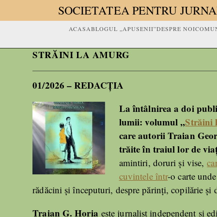
SOCIETATEA PENTRU JURNA
ACASA
BLOGUL „APUSENII”
DESPRE NOI
COMUN
STRĂINI LA AMURG
01/2026 – REDACȚIA
La întâlnirea a doi public
lumii: volumul ,,
Străini
care autorii Traian Geo
trăite în traiul lor de vi
amintiri, doruri și vise,
ca
cuvintele într
-o carte unde
rădăcini și începuturi, despre părinți, copilărie și
Traian G. Horia
este jurnalist independent și ed