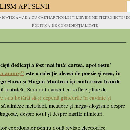
LISM APUSENII
ICATE
CĂMARA CU CĂRȚI
ARTICOLE
ȘTIRI
EVENIMENTE
PROIECTE
PR
POLITICĂ DE CONFIDENȚIALITATE
iști dedicați a fost mai întâi cartea, apoi restu’
 la amurg”
este o colecție aleasă de poezie și eseu, în
rge Horia și Magda Muntean își conturează trăirile
ață trainică.
Sunt doi oameni cu suflete pline de
re s-au hotărât să-și depună gândurile în cuvinte și
 să alinieze meta-idei, metafore și mega-silogisme despre
 dragoste, despre totul și despre marile nimicuri.
itor coordonator pentru două reviste electronice