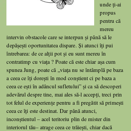
unde ți-ai
propus
pentru că
mereu
intervin obstacole care se interpun și până să le
depășești oportunitatea dispare. Și atunci îți pui
întrebarea: de ce alții pot și eu sunt mereu în
contratimp cu viața ? Poate că este chiar așa cum
spunea Jung, poate că „viața nu se întâmplă pe baza
a ceea ce îți dorești în mod conștient ci pe baza a
ceea ce ești în adâncul sufletului” și ca să descoperi
adevărul despre tine, mai ales să-l accepți, treci prin
tot felul de experiențe pentru a fi pregătit să primești
ceea ce îți este destinat. Dar până atunci,
inconștientul – acel teritoriu plin de mister din
interiorul tău– atrage ceea ce trăiești, chiar dacă