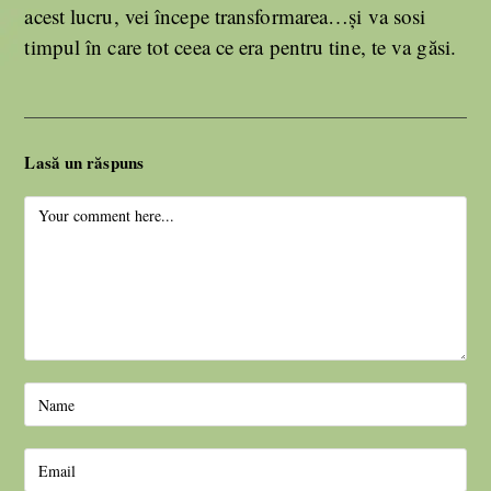
acest lucru, vei începe transformarea…și va sosi
timpul în care tot ceea ce era pentru tine, te va găsi.
Lasă un răspuns