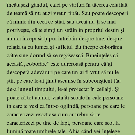
încătușezi gândul, calci pe vârfuri în tăcerea celuilalt
de teamă să nu auzi vreun tipăt. Sau poate descoperi
că nimic din ceea ce știai, sau aveai nu ți se mai
potrivește, că te simți un străin în propriul destin și
atunci începi să-ți pui întrebări despre tine, despre
relația ta cu lumea și sufletul tău începe coborârea
către sine dorind să se regăsească. Bineînțeles că
această „coborâre” este dureroasă pentru că îți
descoperă adevăruri pe care un ai fi vrut să nu le
știi, pe care le-ai ținut ascunse în subconștient tău
de-a lungul timpului, le-ai proiectat în ceilalți. Și
poate că tot atunci, viața îți scoate în cale persoane
în care te vezi ca într-o oglindă, persoane pe care le
caracterizezi exact așa cum ar trebui să te
caracterizezi pe tine de fapt, persoane care scot la
lumină toate umbrele tale. Abia când vei înțelege