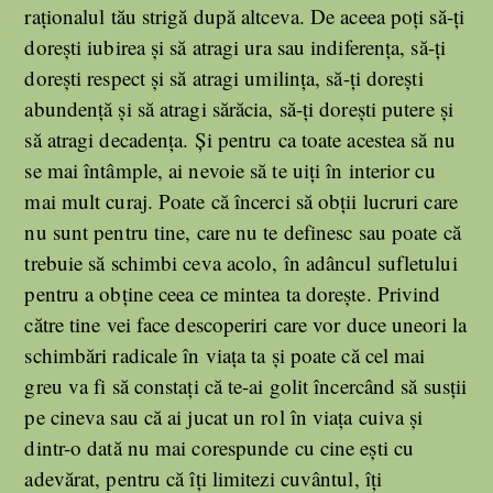
raționalul tău strigă după altceva. De aceea poți să-ți
dorești iubirea și să atragi ura sau indiferența, să-ți
dorești respect și să atragi umilința, să-ți dorești
abundență și să atragi sărăcia, să-ți dorești putere și
să atragi decadența. Și pentru ca toate acestea să nu
se mai întâmple, ai nevoie să te uiți în interior cu
mai mult curaj. Poate că încerci să obții lucruri care
nu sunt pentru tine, care nu te definesc sau poate că
trebuie să schimbi ceva acolo, în adâncul sufletului
pentru a obține ceea ce mintea ta dorește. Privind
către tine vei face descoperiri care vor duce uneori la
schimbări radicale în viața ta și poate că cel mai
greu va fi să constați că te-ai golit încercând să susții
pe cineva sau că ai jucat un rol în viața cuiva și
dintr-o dată nu mai corespunde cu cine ești cu
adevărat, pentru că îți limitezi cuvântul, îți