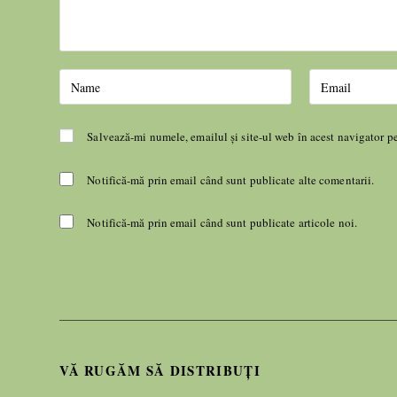
Salvează-mi numele, emailul și site-ul web în acest navigator p
Notifică-mă prin email când sunt publicate alte comentarii.
Notifică-mă prin email când sunt publicate articole noi.
VĂ RUGĂM SĂ DISTRIBUȚI