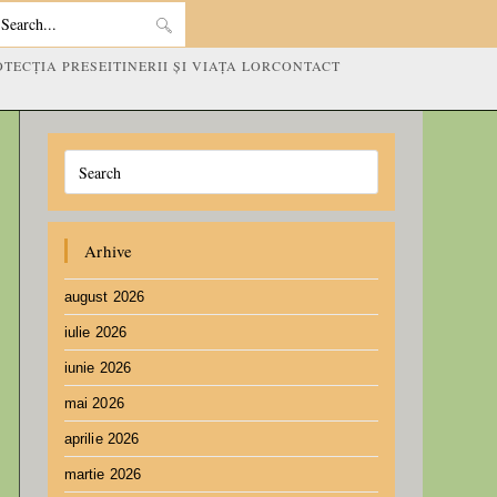
Search
OTECȚIA PRESEI
TINERII ȘI VIAȚA LOR
CONTACT
this
website
Arhive
august 2026
iulie 2026
iunie 2026
mai 2026
aprilie 2026
martie 2026