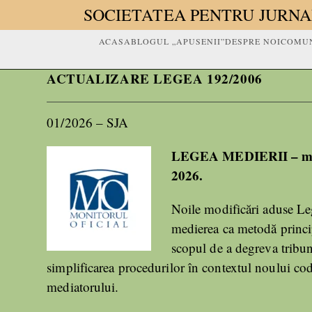
SOCIETATEA PENTRU JURNA
ACASA
BLOGUL „APUSENII”
DESPRE NOI
COMUN
ACTUALIZARE LEGEA 192/2006
01/2026 – SJA
LEGEA MEDIERII – modifi
2026.
Noile modificări aduse Leg
medierea ca metodă princip
scopul de a degreva tribun
simplificarea procedurilor în contextul noului cod 
mediatorului.