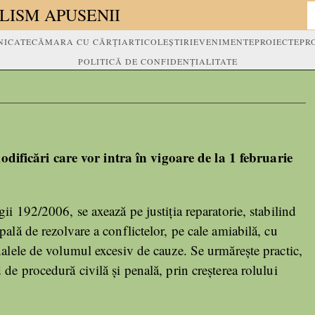
LISM APUSENII
ICATE
CĂMARA CU CĂRȚI
ARTICOLE
ȘTIRI
EVENIMENTE
PROIECTE
PR
POLITICĂ DE CONFIDENȚIALITATE
cări care vor intra în vigoare de la 1 februarie
ii 192/2006, se axează pe justiția reparatorie, stabilind
ală de rezolvare a conflictelor, pe cale amiabilă, cu
alele de volumul excesiv de cauze. Se urmărește practic,
de procedură civilă și penală, prin creșterea rolului