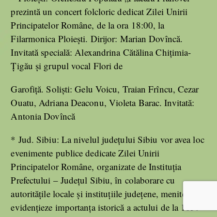
prezintă un concert folcloric dedicat Zilei Unirii
Principatelor Române, de la ora 18:00, la
Filarmonica Ploiești. Dirijor: Marian Dovîncă.
Invitată specială: Alexandrina Cătălina Chițimia-
Țigău și grupul vocal Flori de
Garofiță. Soliști: Gelu Voicu, Traian Frîncu, Cezar
Ouatu, Adriana Deaconu, Violeta Barac. Invitată:
Antonia Dovîncă
* Jud. Sibiu: La nivelul județului Sibiu vor avea loc
evenimente publice dedicate Zilei Unirii
Principatelor Române, organizate de Instituția
Prefectului – Județul Sibiu, în colaborare cu
autoritățile locale și instituțiile județene, menite să
evidențieze importanța istorică a actului de la 1859