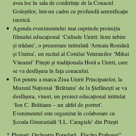
avea loc în sala de conferinţe de la Conacul
Goleştilor, într-un cadru cu profundă semnificaţie
istorică.
Agenda evenimentului mai cuprinde proiecţia
filmului educaţional ‘Culisele Unirii: între iubire
şi trădare’, o prezentare intitulată ‘Armata Română
şi Unirea’, un recital al Corului Veteranilor ‘Mihai
Viteazul’ Piteşti şi tradiţionala Horă a Unirii, care
se va desfăşura în faţa conacului.
Tot pentru a marca Ziua Unirii Principatelor, la
Muzeul Naţional ‘Brătianu’ de la Ştefăneşti se va
desfăşura, vineri, un proiect educaţional intitulat
‘Ion C. Brătianu – un altfel de portret’.
Evenimentul este organizat în colaborare cu
Şcoala Gimnazială ‘I.L. Caragiale’ din Piteşti
* Ploiești: Orchestra Populară „Flacăra Prahovei”