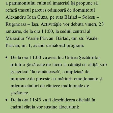
a patrimoniului cultural imaterial îşi propune să
refacă traseul parcurs odinioară de domnitorul
Alexandru Ioan Cuza, pe ruta Bârlad – Soleşti –
Ruginoasa – Iaşi. Activităţile vor debuta vineri, 23
ianuarie, de la ora 11:00, la sediul central al
Muzeului ‘Vasile Pârvan’ Bârlad, din str. Vasile
Pârvan, nr. 1, având următorul program:
De la ora 11:00 va avea loc Unirea Şezătorilor
printr-o Şezătoare de lucru la cămăşi cu altiţă, sub
genericul ‘Ia românească’, completată de
momente de poveste cu mărturii emoţionante şi
microrecitaluri de cântece tradiţionale de
şezătoare.
De la ora 11:45 va fi deschiderea oficială în
cadrul căreia vor susţine alocuţiuni: