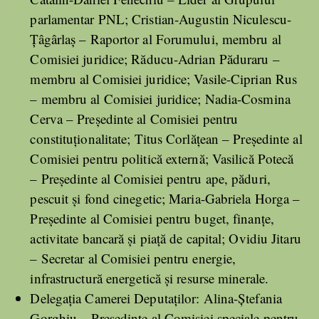
parlamentar PNL; Cristian-Augustin Niculescu-
Țâgârlaș – Raportor al Forumului, membru al
Comisiei juridice; Răducu-Adrian Păduraru –
membru al Comisiei juridice; Vasile-Ciprian Rus
– membru al Comisiei juridice; Nadia-Cosmina
Cerva – Președinte al Comisiei pentru
constituționalitate; Titus Corlățean – Președinte al
Comisiei pentru politică externă; Vasilică Potecă
– Președinte al Comisiei pentru ape, păduri,
pescuit și fond cinegetic; Maria-Gabriela Horga –
Președinte al Comisiei pentru buget, finanțe,
activitate bancară și piață de capital; Ovidiu Jitaru
– Secretar al Comisiei pentru energie,
infrastructură energetică și resurse minerale.
Delegația Camerei Deputaților: Alina-Ștefania
Gorghiu – Președinte al Comisiei speciale pentru