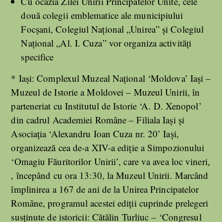
Cu ocazia Zilei Unirii Principatelor Unite, cele
două colegii emblematice ale municipiului
Focșani, Colegiul Naţional „Unirea” și Colegiul
Național „Al. I. Cuza” vor organiza activități
specifice
* Iaşi: Complexul Muzeal Naţional ‘Moldova’ Iaşi –
Muzeul de Istorie a Moldovei – Muzeul Unirii, în
parteneriat cu Institutul de Istorie ‘A. D. Xenopol’
din cadrul Academiei Române – Filiala Iaşi şi
Asociaţia ‘Alexandru Ioan Cuza nr. 20’ Iaşi,
organizează cea de-a XIV-a ediţie a Simpozionului
‘Omagiu Făuritorilor Unirii’, care va avea loc vineri,
, începând cu ora 13:30, la Muzeul Unirii. Marcând
împlinirea a 167 de ani de la Unirea Principatelor
Române, programul acestei ediţii cuprinde prelegeri
susţinute de istoricii: Cătălin Turliuc – ‘Congresul