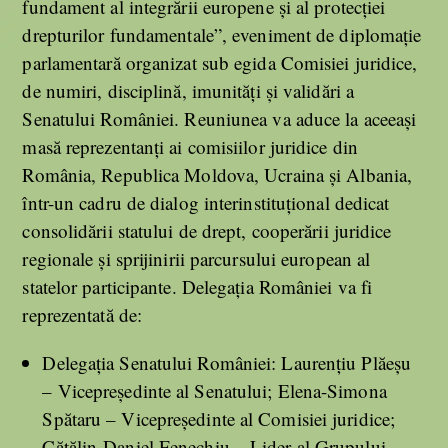
fundament al integrării europene și al protecției
drepturilor fundamentale”, eveniment de diplomație
parlamentară organizat sub egida Comisiei juridice,
de numiri, disciplină, imunități și validări a
Senatului României. Reuniunea va aduce la aceeași
masă reprezentanți ai comisiilor juridice din
România, Republica Moldova, Ucraina și Albania,
într-un cadru de dialog interinstituțional dedicat
consolidării statului de drept, cooperării juridice
regionale și sprijinirii parcursului european al
statelor participante. Delegația României va fi
reprezentată de:
Delegația Senatului României: Laurențiu Plăeșu
– Vicepreședinte al Senatului; Elena-Simona
Spătaru – Vicepreședinte al Comisiei juridice;
Cătălin-Daniel Fenechiu – Lider al Grupului