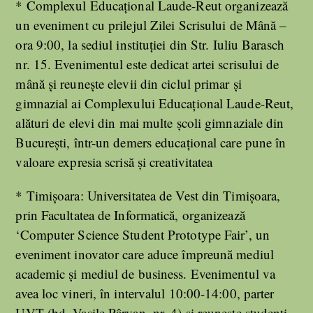
* Complexul Educațional Laude-Reut organizează
un eveniment cu prilejul Zilei Scrisului de Mână –
ora 9:00, la sediul instituției din Str. Iuliu Barasch
nr. 15. Evenimentul este dedicat artei scrisului de
mână și reunește elevii din ciclul primar și
gimnazial ai Complexului Educațional Laude-Reut,
alături de elevi din mai multe școli gimnaziale din
București, într-un demers educațional care pune în
valoare expresia scrisă și creativitatea
* Timişoara: Universitatea de Vest din Timişoara,
prin Facultatea de Informatică, organizează
‘Computer Science Student Prototype Fair’, un
eveniment inovator care aduce împreună mediul
academic şi mediul de business. Evenimentul va
avea loc vineri, în intervalul 10:00-14:00, parter
UVT (bd. Vasile Pârvan, nr. 4) şi reuneşte studenţi