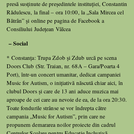
presă susţinute de preşedintele instituţiei, Constantin
Rădulescu, la final – ora 10:00, la „Sala Mircea cel
Bătrân” şi online pe pagina de Facebook a
Consiliului Judeţean Vâlcea
– Social
* Constanța: Trupa Zdob și Zdub urcă pe scena
Doors Club (Str. Traian, nr. 68A – Gara/Poarta 4
Port), într-un concert umanitar, dedicat campaniei
Music for Autism, o inițiativă născută chiar aici, în
clubul Doors și care de 13 ani aduce muzica mai
aproape de cei care au nevoie de ea, de la ora 20:30.
Toate fondurile strânse se vor îndrepta către
campania „Music for Autism”, prin care ne
propunem demararea noilor proiecte din cadrul
Centrelor Şcolare pentru Educaţie Incluzivă