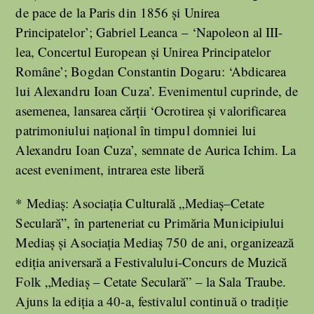
de pace de la Paris din 1856 şi Unirea
Principatelor’; Gabriel Leanca – ‘Napoleon al III-
lea, Concertul European şi Unirea Principatelor
Române’; Bogdan Constantin Dogaru: ‘Abdicarea
lui Alexandru Ioan Cuza’. Evenimentul cuprinde, de
asemenea, lansarea cărţii ‘Ocrotirea şi valorificarea
patrimoniului naţional în timpul domniei lui
Alexandru Ioan Cuza’, semnate de Aurica Ichim. La
acest eveniment, intrarea este liberă
* Mediaș: Asociația Culturală „Mediaș–Cetate
Seculară”, în parteneriat cu Primăria Municipiului
Mediaș și Asociația Mediaș 750 de ani, organizează
ediția aniversară a Festivalului-Concurs de Muzică
Folk „Mediaș – Cetate Seculară” – la Sala Traube.
Ajuns la ediția a 40-a, festivalul continuă o tradiție