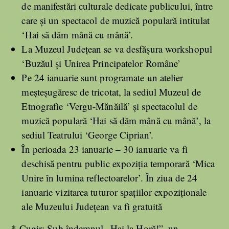
de manifestări culturale dedicate publicului, între
care şi un spectacol de muzică populară intitulat
‘Hai să dăm mână cu mână’.
La Muzeul Judeţean se va desfăşura workshopul
‘Buzăul şi Unirea Principatelor Române’
Pe 24 ianuarie sunt programate un atelier
meşteşugăresc de tricotat, la sediul Muzeul de
Etnografie ‘Vergu-Mănăilă’ şi spectacolul de
muzică populară ‘Hai să dăm mână cu mână’, la
sediul Teatrului ‘George Ciprian’.
În perioada 23 ianuarie – 30 ianuarie va fi
deschisă pentru public expoziţia temporară ‘Mica
Unire în lumina reflectoarelor’. În ziua de 24
ianuarie vizitarea tuturor spaţiilor expoziţionale
ale Muzeului Judeţean va fi gratuită
* Cugir: Sub îndemnul „Hai la Horă!”, un