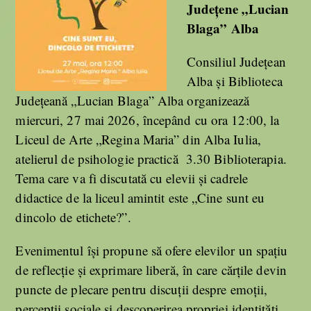
Județene „Lucian
Blaga” Alba
Consiliul Județean
Alba și Biblioteca
Județeană „Lucian Blaga” Alba organizează
miercuri, 27 mai 2026, începând cu ora 12:00, la
Liceul de Arte „Regina Maria” din Alba Iulia,
atelierul de psihologie practică 3.30 Biblioterapia.
Tema care va fi discutată cu elevii și cadrele
didactice de la liceul amintit este „Cine sunt eu
dincolo de etichete?”.
Evenimentul își propune să ofere elevilor un spațiu
de reflecție și exprimare liberă, în care cărțile devin
puncte de plecare pentru discuții despre emoții,
percepții sociale și descoperirea propriei identități