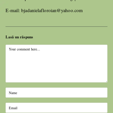
E-mail: bjadanielafloroian@yahoo.com
Lasă un răspuns