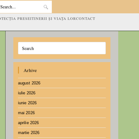
Search
OTECȚIA PRESEI
TINERII ȘI VIAȚA LOR
CONTACT
this
website
Arhive
august 2026
iulie 2026
iunie 2026
mai 2026
aprilie 2026
martie 2026