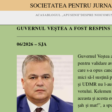
SOCIETATEA PENTRU JURNA
ACASA
BLOGUL „APUSENII”
DESPRE NOI
COMUN
GUVERNUL VEȘTEA A FOST RESPINS
06/2026 – SJA
Guvernul Veștea a
pentru validare a
care s-a opus cand
mici să-l susțină
și UDMR nu l-au s
votului. Kelemen H
aceasta și acesta 
şah şi mat!”, a s