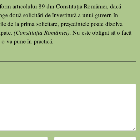
orm articolului 89 din Constituția României, dacă
ge două solicitări de învestitură a unui guvern în
le de la prima solicitare, președintele poate dizolva
ipate.
(Constituția României)
. Nu este obligat să o facă
 o va pune în practică.