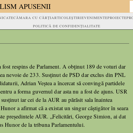
LISM APUSENII
ICATE
CĂMARA CU CĂRȚI
ARTICOLE
ȘTIRI
EVENIMENTE
PROIECTE
PR
POLITICĂ DE CONFIDENȚIALITATE
 fost respins de Parlament. A obținut 189 de voturi dar
vea nevoie de 233. Susținut de PSD dar exclus din PNL
idaturii, Adrian Veștea a încercat să convingă partidele
 pentru a forma guvernul dar asta nu a fost de ajuns. USR
usținut iar cei de la AUR au părăsit sala înaintea
unor a afirmat că a existat un singur câștigător în seara
este președintele AUR. „Felicitări, George Simion, ai dat
pus Hunor de la tribuna Parlamentului.