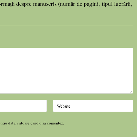
formații despre manuscris (număr de pagini, tipul lucrării,
entru data viitoare când o să comentez.