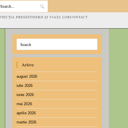
Search
OTECȚIA PRESEI
TINERII ȘI VIAȚA LOR
CONTACT
this
website
Arhive
august 2026
iulie 2026
iunie 2026
mai 2026
aprilie 2026
martie 2026