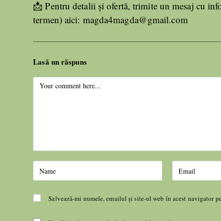
📩 Pentru detalii și ofertă, trimite un mesaj cu in
termen) aici: magda4magda@gmail.com
Lasă un răspuns
Salvează-mi numele, emailul și site-ul web în acest navigator p