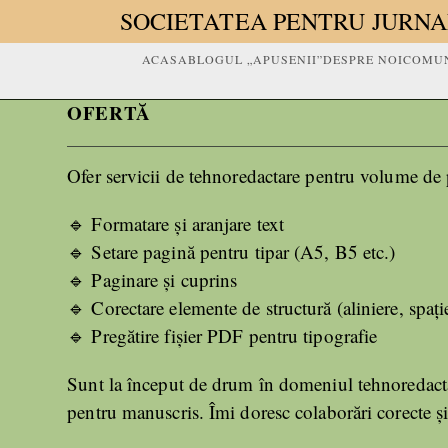
SOCIETATEA PENTRU JURNA
ACASA
BLOGUL „APUSENII”
DESPRE NOI
COMUN
OFERTĂ
Ofer servicii de tehnoredactare pentru volume de 
🔹 Formatare și aranjare text
🔹 Setare pagină pentru tipar (A5, B5 etc.)
🔹 Paginare și cuprins
🔹 Corectare elemente de structură (aliniere, spațier
🔹 Pregătire fișier PDF pentru tipografie
Sunt la început de drum în domeniul tehnoredactării
pentru manuscris. Îmi doresc colaborări corecte și