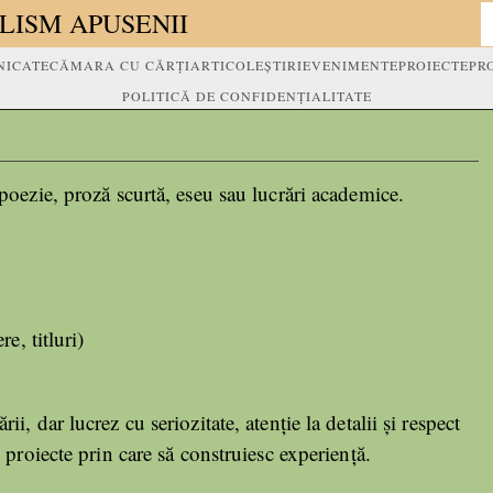
LISM APUSENII
ICATE
CĂMARA CU CĂRȚI
ARTICOLE
ȘTIRI
EVENIMENTE
PROIECTE
PR
POLITICĂ DE CONFIDENȚIALITATE
poezie, proză scurtă, eseu sau lucrări academice.
e, titluri)
, dar lucrez cu seriozitate, atenție la detalii și respect
 proiecte prin care să construiesc experiență.