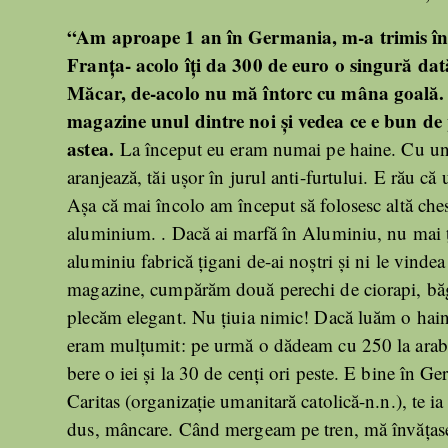
“Am aproape 1 an în Germania, m-a trimis în
Franța- acolo îți da 300 de euro o singură dată ș
Măcar, de-acolo nu mă întorc cu mâna goală. Î
magazine unul dintre noi și vedea ce e bun de 
astea.
La început eu eram numai pe haine. Cu un c
aranjează, tăi ușor în jurul anti-furtului. E rău că u
Așa că mai încolo am început să folosesc altă ches
aluminium. . Dacă ai marfă în Aluminiu, nu mai ț
aluminiu fabrică țigani de-ai noștri și ni le vin
magazine, cumpărăm două perechi de ciorapi, băgă
plecăm elegant. Nu țiuia nimic! Dacă luăm o hain
eram mulțumit: pe urmă o dădeam cu 250 la arabi 
bere o iei și la 30 de cenți ori peste. E bine în G
Caritas (organizație umanitară catolică-n.n.), te ia 
dus, mâncare. Când mergeam pe tren, mă învățase