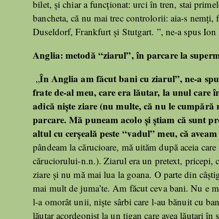
bilet, și chiar a funcționat: urci în tren, stai pr
bancheta, că nu mai trec controlorii: aia-s nemți
Duseldorf, Frankfurt și Stutgart. ”, ne-a spus Ion
Anglia: metodă “ziarul”, în parcare la super
În Anglia am făcut bani cu ziarul”, ne-a sp
„
frate de-al meu, care era lăutar, la unul care 
adică niște ziare (nu multe, că nu le cumpără n
parcare. Mă puneam acolo și știam că sunt prot
altul cu cerșeală peste “vadul” meu, că aveam 
pândeam la cărucioare, mă uităm după aceia care n
căruciorului-n.n.). Ziarul era un pretext, pricepi,
ziare și nu mă mai lua la goana. O parte din câștig
mai mult de juma’te. Am făcut ceva bani. Nu e me
l-a omorât unii, niște sârbi care l-au bănuit cu ban
lăutar acordeonist la un țigan care avea lăutari î