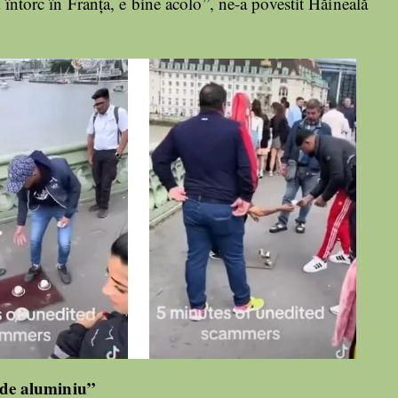
ă întorc în Franța, e bine acolo”, ne-a povestit Hăineală
 de aluminiu”