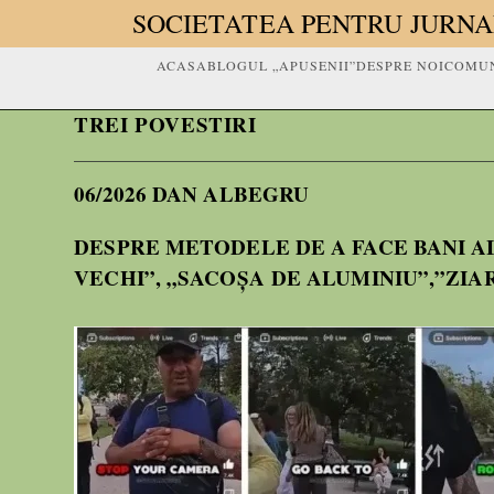
SOCIETATEA PENTRU JURNA
ACASA
BLOGUL „APUSENII”
DESPRE NOI
COMUN
TREI POVESTIRI
06/2026 DAN ALBEGRU
DESPRE METODELE DE A FACE BANI A
VECHI”, „SACOȘA DE ALUMINIU”,”ZIA