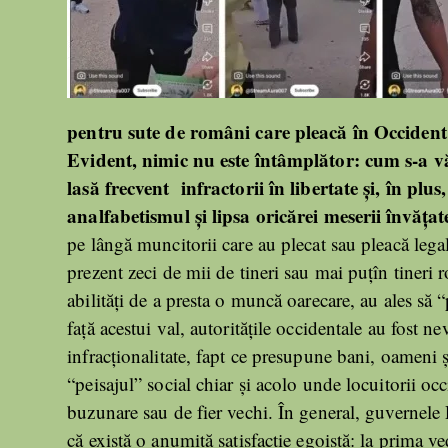
pentru sute de români care pleacă în Occident
Evident, nimic nu este întâmplător: cum s-a 
lasă frecvent infractorii în libertate și, în pl
analfabetismul și lipsa oricărei meserii învățat
pe lângă muncitorii care au plecat sau pleacă lega
prezent zeci de mii de tineri sau mai puțîn tiner
abilități de a presta o muncă oarecare, au ales să 
față acestui val, autoritățile occidentale au fost ne
infracționalitate, fapt ce presupune bani, oameni 
“peisajul” social chiar și acolo unde locuitorii oc
buzunare sau de fier vechi. În general, guvernele R
că există o anumită satisfacție egoistă: la prima 