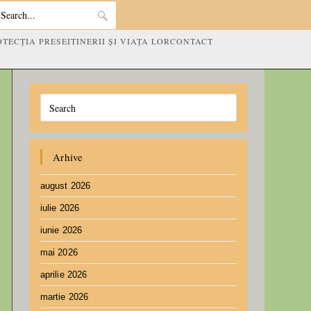
Search
OTECȚIA PRESEI
TINERII ȘI VIAȚA LOR
CONTACT
this
website
Arhive
august 2026
iulie 2026
iunie 2026
mai 2026
aprilie 2026
martie 2026