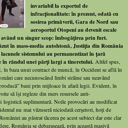
invariabil la exportul de
infracționalitate: în prezent, odată cu
sosirea primăverii, Gara de Nord sau
aeroportul Otopeni au devenit escale
 având un singur scop: îmbogățirea prin furt.
văzut în mass-media autohtonă, Justiția din România
us, lacunele sistemului au permanentizat în țară
e în rândul unei părți largi a tineretului.
Altfel spus,
l, în baza unui contract de muncă, în Occident se află în
i români care necunoscând limbi străine sau neavând
“producă” bani prin mijloace în afară legii. Evident, în
voite să își regleze din mers resursele anti-
și logistică suplimentară. Noile provocări au modificat
cidental nu mai văzuseră niciodată cerșetori, hoți de
omâniei au păstrat tăcerea pe acest subiect dar este clar
vedere, România se debarasează, prin această masivă