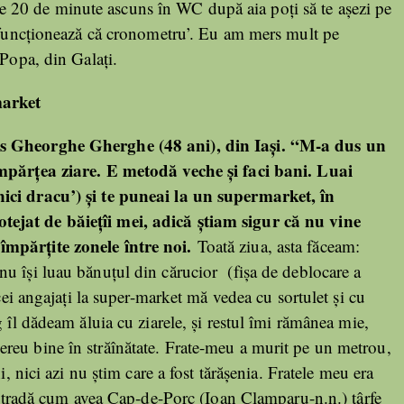
imele 20 de minute ascuns în WC după aia poți să te așezi pe
, funcționează că cronometru’. Eu am mers mult pe
 Popa, din Galați.
market
us Gheorghe Gherghe (48 ani), din Iași. “M-a dus un
împărțea ziare. E metodă veche și faci bani. Luai
ici dracu’) și te puneai la un supermarket, în
ejat de băiețîi mei, adică știam sigur că nu vine
împărțite zonele între noi.
Toată ziua, asta făceam:
u își luau bănuțul din cărucior (fișa de deblocare a
 cei angajați la super-market mă vedea cu sortulet și cu
 îl dădeam ăluia cu ziarele, și restul îmi rămânea mie,
reu bine în străînătate. Frate-meu a murit pe un metrou,
i, nici azi nu știm care a fost tărășenia. Fratele meu era
n stradă cum avea Cap-de-Porc (Ioan Clamparu-n.n.) țârfe