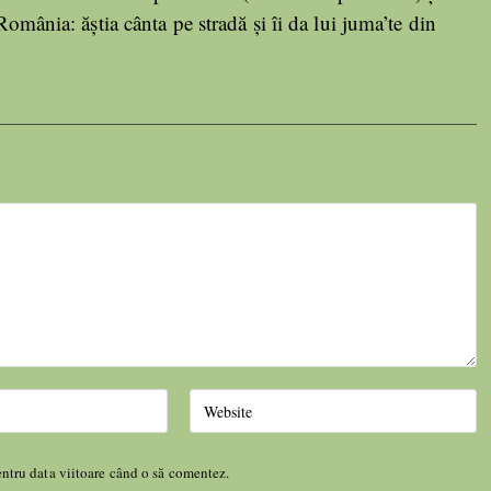
România: ăștia cânta pe stradă și îi da lui juma’te din
entru data viitoare când o să comentez.