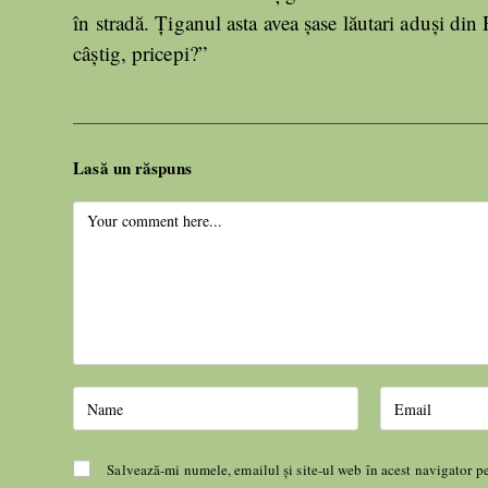
în stradă. Țiganul asta avea șase lăutari aduși din 
câștig, pricepi?”
Lasă un răspuns
Salvează-mi numele, emailul și site-ul web în acest navigator p