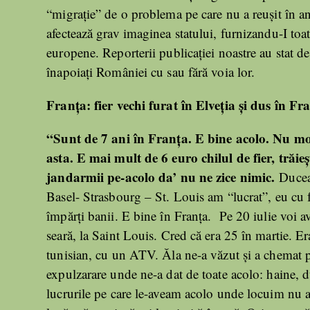
“migrație” de o problema pe care nu a reușit în ani
afectează grav imaginea statului, furnizandu-I toate
europene. Reporterii publicației noastre au stat d
înapoiați României cu sau fără voia lor.
Franța: fier vechi furat în Elveția și dus în Fra
“Sunt de 7 ani în Franța. E bine acolo. Nu mor
asta. E mai mult de 6 euro chilul de fier, trăi
jandarmii pe-acolo da’ nu ne zice nimic.
Ducea
Basel- Strasbourg – St. Louis am “lucrat”, eu cu fr
împărți banii. E bine în Franța. Pe 20 iulie voi av
seară, la Saint Louis. Cred că era 25 în martie. E
tunisian, cu un ATV. Ăla ne-a văzut și a chemat p
expulzarare unde ne-a dat de toate acolo: haine, 
lucrurile pe care le-aveam acolo unde locuim nu am