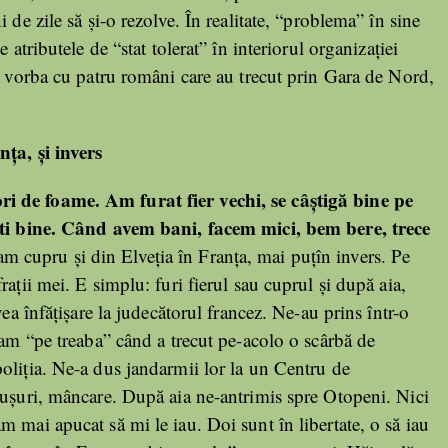
 de zile să și-o rezolve. În realitate, “problema” în sine
 atributele de “stat tolerat” în interiorul organizației
e vorba cu patru români care au trecut prin Gara de Nord,
nța, și invers
i de foame. Am furat fier vechi, se câștigă bine pe
ești bine. Când avem bani, facem mici, bem bere, trece
m cupru și din Elveția în Franța, mai puțîn invers. Pe
ații mei. E simplu: furi fierul sau cuprul și după aia,
ea înfățișare la judecătorul francez. Ne-au prins într-o
ram “pe treaba” când a trecut pe-acolo o scârbă de
oliția. Ne-a dus jandarmii lor la un Centru de
dușuri, mâncare. După aia ne-antrimis spre Otopeni. Nici
 mai apucat să mi le iau. Doi sunt în libertate, o să iau