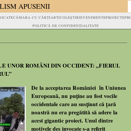
LISM APUSENII
ICATE
CĂMARA CU CĂRȚI
ARTICOLE
ȘTIRI
EVENIMENTE
PROIECTE
PR
POLITICĂ DE CONFIDENȚIALITATE
LE UNOR ROMÂNI DIN OCCIDENT: „FIERUL
RUL”
De la acceptarea României în Uniunea
Europeană, nu puține au fost vocile
occidentale care au susținut că țară
noastră nu era pregătită să adere la
acest gigantic proiect. Unul dintre
motivele des invocate s-a referit