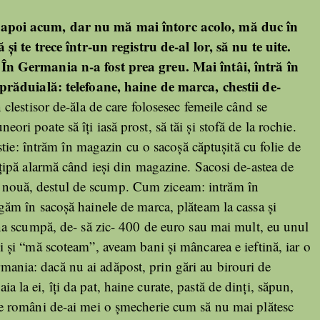
apoi acum, dar nu mă mai întorc acolo, mă duc în
i te trece într-un registru de-al lor, să nu te uite.
n Germania n-a fost prea greu. Mai întâi, întră în
prăduială: telefoane, haine de marca, chestii de-
lestisor de-ăla de care folosesec femeile când se
neori poate să îți iasă prost, să tăi și stofă de la rochie.
tie: întrăm în magazin cu o sacoșă căptușită cu folie de
ipă alarmă când ieși din magazine. Sacosi de-astea de
dea nouă, destul de scump. Cum ziceam: intrăm în
m în sacoșă hainele de marca, plăteam la cassa și
a scumpă, de- să zic- 400 de euro sau mai mult, eu unul
și “mă scoteam”, aveam bani și mâncarea e ieftină, iar o
ermania: dacă nu ai adăpost, prin gări au birouri de
aia la ei, îți da pat, haine curate, pastă de dinți, săpun,
 români de-ai mei o șmecherie cum să nu mai plătesc