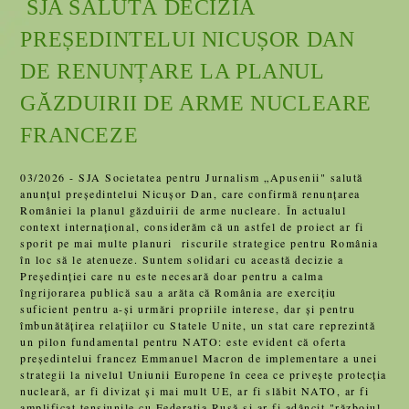
SJA SALUTĂ DECIZIA
PREȘEDINTELUI NICUȘOR DAN
DE RENUNȚARE LA PLANUL
GĂZDUIRII DE ARME NUCLEARE
FRANCEZE
03/2026 - SJA Societatea pentru Jurnalism „Apusenii" salută
anunțul președintelui Nicușor Dan, care confirmă renunțarea
României la planul găzduirii de arme nucleare. În actualul
context internațional, considerăm că un astfel de proiect ar fi
sporit pe mai multe planuri riscurile strategice pentru România
în loc să le atenueze. Suntem solidari cu această decizie a
Președinției care nu este necesară doar pentru a calma
îngrijorarea publică sau a arăta că România are exercițiu
suficient pentru a-și urmări propriile interese, dar și pentru
îmbunătățirea relațiilor cu Statele Unite, un stat care reprezintă
un pilon fundamental pentru NATO: este evident că oferta
președintelui francez Emmanuel Macron de implementare a unei
strategii la nivelul Uniunii Europene în ceea ce privește protecția
nucleară, ar fi divizat și mai mult UE, ar fi slăbit NATO, ar fi
amplificat tensiunile cu Federația Rusă și ar fi adâncit "războiul