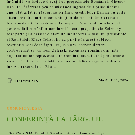
întâlnirii va include discuții cu președintele României, Nicușor
Dan. Cu deferență pentru misiunea ingrată de a primi liderul
unui stat aflat în război, solicităm președintelui Dan să nu evite
discutarea drepturilor comunităților de români din Ucraina la
limba maternă, la tradiție și la respect. A existat un istoric al
persecutării românilor ucraineni la care președintele Zelensky a
fost parte și a existat o stare de indiferență a fostului președinte
al României, Klaus Iohannis, cu privire la acest subiect:
reamintim aici doar faptul că, în 2022, într-un demers
controversat și rușinos, Zelenski exceptase românii din lista
naționalităților reprezentate în Ucraina, atunci când proclamase
ziua de 16 februarie (dată care fusese dată ca sigură pentru o
invazie rusească) ca Zi a…
MARTIE 11, 2026
0 COMMENTS
COMUNICATE SJA
CONFERINȚĂ LA TÂRGU JIU
03/2026 - SJA Preotul Nicolae Tănase, fondatorul și