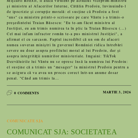
Mișcării RoExit, îl atacă virulent pe actualul viceprim-ministru
și ministru al Afacerilor Interne, Cătălin Predoiu, învinuindu-l
de ipocrizie și corupție morală: el susține că Predoiu a fost
"uns" ca ministru printr-o scrisoare pe care Vântu i-a trimis-o
președintelui Traian Băsescu: "Eu te-am făcut ministru al
Justiției, eu am trimis numirea ta în plic la Traian Băsescu (...)
Cel mai infam infractor român te-a pus ministrul Justiției", a
afirmat el cu sarcasm. Faptul incredibil că un om de afaceri
numea suveran miniștri în guvernul României ridica întrebări
severe nu doar asupra profilului moral al lui Predoiu, dar și
asupra integrității numirilor ministeriale. Imgaini: TikTok
Dezvăluirile lui Vântu nu se opresc însă la numirea lui Predoiu:
el susține că a trimis un "mesager" la ministrul Predoiu pentru a
se asigura că va avea un proces corect într-un anume dosar
penal. "Când am trimis la…
MARTIE 3, 2026
0 COMMENTS
COMUNICATE SJA
COMUNICAT SJA: SOCIETATEA