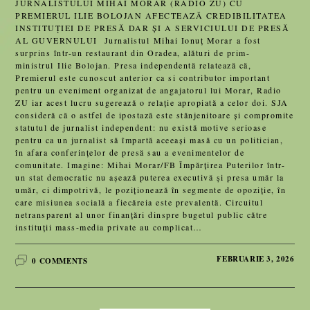
JURNALISTULUI MIHAI MORAR (RADIO ZU) CU
PREMIERUL ILIE BOLOJAN AFECTEAZĂ CREDIBILITATEA
INSTITUȚIEI DE PRESĂ DAR ȘI A SERVICIULUI DE PRESĂ
AL GUVERNULUI Jurnalistul Mihai Ionuț Morar a fost
surprins într-un restaurant din Oradea, alături de prim-
ministrul Ilie Bolojan. Presa independentă relatează că,
Premierul este cunoscut anterior ca si contributor important
pentru un eveniment organizat de angajatorul lui Morar, Radio
ZU iar acest lucru sugerează o relație apropiată a celor doi. SJA
consideră că o astfel de ipostază este stânjenitoare și compromite
statutul de jurnalist independent: nu există motive serioase
pentru ca un jurnalist să împartă aceeași masă cu un politician,
în afara conferințelor de presă sau a evenimentelor de
comunitate. Imagine: Mihai Morar/FB Împărțirea Puterilor într-
un stat democratic nu așează puterea executivă și presa umăr la
umăr, ci dimpotrivă, le poziționează în segmente de opoziție, în
care misiunea socială a fiecăreia este prevalentă. Circuitul
netransparent al unor finanțări dinspre bugetul public către
instituții mass-media private au complicat…
FEBRUARIE 3, 2026
0 COMMENTS