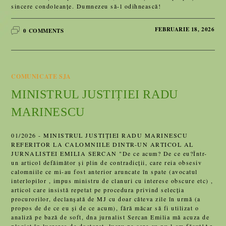
sincere condoleanțe. Dumnezeu să-l odihnească!
FEBRUARIE 18, 2026
0 COMMENTS
COMUNICATE SJA
MINISTRUL JUSTIȚIEI RADU
MARINESCU
01/2026 - MINISTRUL JUSTIȚIEI RADU MARINESCU
REFERITOR LA CALOMNIILE DINTR-UN ARTICOL AL
JURNALISTEI EMILIA SERCAN "De ce acum? De ce eu?Într-
un articol defăimător și plin de contradicții, care reia obsesiv
calomniile ce mi-au fost anterior aruncate în spate (avocatul
interlopilor , impus ministru de clanuri cu interese obscure etc) ,
articol care insistă repetat pe procedura privind selecția
procurorilor, declanșată de MJ cu doar câteva zile în urmă (a
propos de de ce eu și de ce acum), fără măcar să fi utilizat o
analiză pe bază de soft, dna jurnalist Sercan Emilia mă acuza de
plagiat în lucrarea de doctorat, lucru pe care eu nu l-am făcut!Ar