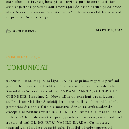
este liberă să investigheze și să prezinte public concluzii, fără
existența unor presiuni sau amenințări de orice natură și că orice
abuz în cercetarea cazului "Armanca" trebuie cercetat transparent
și prompt, în spiritul și…
MARTIE 3, 2026
0 COMMENTS
COMUNICATE SJA
COMUNICAT
02/2026 - REDACȚIA Echipa SJA, își exprimă regretul profund
pentru trecerea în neființă a celui care a fost vicepreședintele
Societății Cultural-Patriotice "AVRAM IANCU", GHEORGHE
CHINDRIȘ. Imagine: 24 News „Era un excelent organizator,
sufletul activităților Societății noastre, nelipsit la manifestările
patriotice din toate filialele noastre, dar și un ambasador de
excepție al românismului în S.U.A. și nu numai! Dumnezeu să te
ierte și să te odihnească în pace, prietene!” a scris, colaboratorul
nostru, d-nul GL.BG.(RTR) VASILE BÂREA. Cu tristețe,
transmitem și noi pe această cale, familiei și celor apropiați