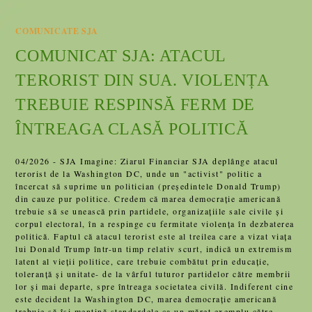
COMUNICATE SJA
COMUNICAT SJA: ATACUL
TERORIST DIN SUA. VIOLENȚA
TREBUIE RESPINSĂ FERM DE
ÎNTREAGA CLASĂ POLITICĂ
04/2026 - SJA Imagine: Ziarul Financiar SJA deplânge atacul
terorist de la Washington DC, unde un "activist" politic a
încercat să suprime un politician (președintele Donald Trump)
din cauze pur politice. Credem că marea democrație americană
trebuie să se unească prin partidele, organizațiile sale civile și
corpul electoral, în a respinge cu fermitate violența în dezbaterea
politică. Faptul că atacul terorist este al treilea care a vizat viața
lui Donald Trump într-un timp relativ scurt, indică un extremism
latent al vieții politice, care trebuie combătut prin educație,
toleranță și unitate- de la vârful tuturor partidelor către membrii
lor și mai departe, spre întreaga societatea civilă. Indiferent cine
este decident la Washington DC, marea democrație americană
trebuie să își mențină standardele ca un măreț exemplu către