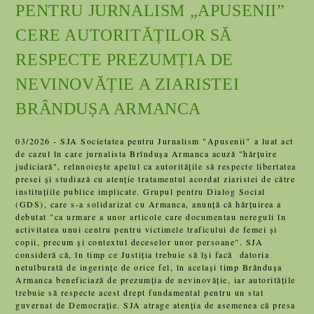
PENTRU JURNALISM „APUSENII”
CERE AUTORITĂȚILOR SĂ
RESPECTE PREZUMȚIA DE
NEVINOVĂȚIE A ZIARISTEI
BRÂNDUȘA ARMANCA
03/2026 - SJA Societatea pentru Jurnalism "Apusenii" a luat act
de cazul în care jurnalista Brîndușa Armanca acuză "hărțuire
judiciară", reînnoiește apelul ca autoritățile să respecte libertatea
presei și studiază cu atenție tratamentul acordat ziaristei de către
instituțiile publice implicate. Grupul pentru Dialog Social
(GDS), care s-a solidarizat cu Armanca, anunță că hărțuirea a
debutat "ca urmare a unor articole care documentau nereguli în
activitatea unui centru pentru victimele traficului de femei și
copii, precum și contextul deceselor unor persoane". SJA
consideră că, în timp ce Justiția trebuie să își facă datoria
netulburată de ingerințe de orice fel, în același timp Brândușa
Armanca beneficiază de prezumția de nevinovăție, iar autoritățile
trebuie să respecte acest drept fundamental pentru un stat
guvernat de Democrație. SJA atrage atenția de asemenea că presa