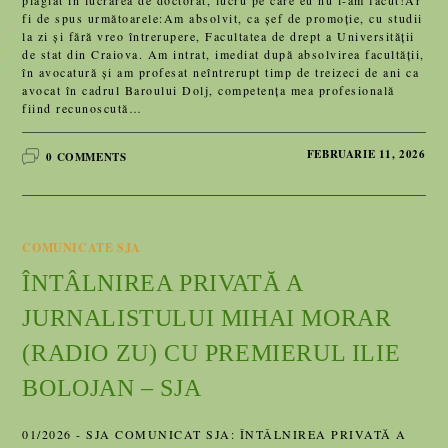
fi de spus următoarele:Am absolvit, ca șef de promoție, cu studii
la zi și fără vreo întrerupere, Facultatea de drept a Universității
de stat din Craiova. Am intrat, imediat după absolvirea facultății,
în avocatură și am profesat neîntrerupt timp de treizeci de ani ca
avocat în cadrul Baroului Dolj, competența mea profesională
fiind recunoscută…
FEBRUARIE 11, 2026
0 COMMENTS
COMUNICATE SJA
ÎNTÂLNIREA PRIVATĂ A
JURNALISTULUI MIHAI MORAR
(RADIO ZU) CU PREMIERUL ILIE
BOLOJAN – SJA
01/2026 - SJA COMUNICAT SJA: ÎNTÂLNIREA PRIVATĂ A