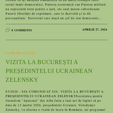
restul lumii democratice. Puterea economică sau Puterea militară
nu reprezintă totul pentru o țară, ele sunt mereu subordonate
Puterii libertății de exprimare, care le dezvoltă și le dă
personalitate. Teroristul care atacă un șef de stat democratic…
APRILIE 27, 2026
0 COMMENTS
COMUNICATE SJA
VIZITA LA BUCUREȘTI A
PREȘEDINTELUI UCRAINEAN
ZELENSKY
03/2026 - SJA COMUNICAT SJA: VIZITA LA BUCUREȘTI A
PREȘEDINTELUI UCRAINEAN ZELENSKYSocietatea pentru
Jurnalism "Apusenii" din Alba Iulia a luat act de faptul că pe
data de 12 martie 2026, președintele Ucrainei, Volodymyr
Zelensky, va efectua o vizită de lucru în România, iar programul