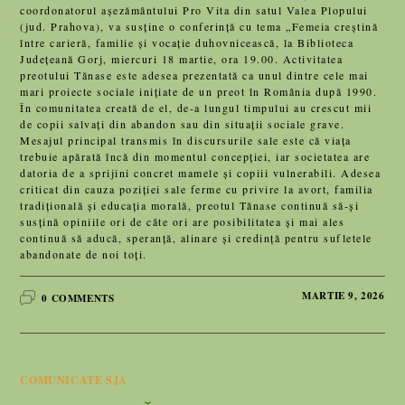
coordonatorul așezământului Pro Vita din satul Valea Plopului
(jud. Prahova), va susține o conferință cu tema „Femeia creștină
între carieră, familie și vocație duhovnicească, la Biblioteca
Județeană Gorj, miercuri 18 martie, ora 19.00. Activitatea
preotului Tănase este adesea prezentată ca unul dintre cele mai
mari proiecte sociale inițiate de un preot în România după 1990.
În comunitatea creată de el, de-a lungul timpului au crescut mii
de copii salvați din abandon sau din situații sociale grave.
Mesajul principal transmis în discursurile sale este că viața
trebuie apărată încă din momentul concepției, iar societatea are
datoria de a sprijini concret mamele și copiii vulnerabili. Adesea
criticat din cauza poziției sale ferme cu privire la avort, familia
tradițională și educația morală, preotul Tănase continuă să-și
susțină opiniile ori de câte ori are posibilitatea și mai ales
continuă să aducă, speranță, alinare și credință pentru sufletele
abandonate de noi toți.
MARTIE 9, 2026
0 COMMENTS
COMUNICATE SJA