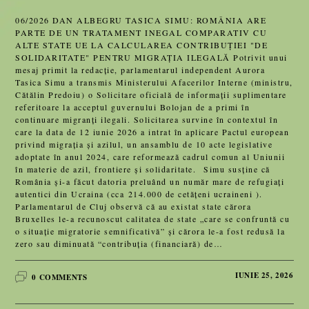
06/2026 DAN ALBEGRU TASICA SIMU: ROMÂNIA ARE
PARTE DE UN TRATAMENT INEGAL COMPARATIV CU
ALTE STATE UE LA CALCULAREA CONTRIBUȚIEI "DE
SOLIDARITATE" PENTRU MIGRAȚIA ILEGALĂ Potrivit unui
mesaj primit la redacție, parlamentarul independent Aurora
Tasica Simu a transmis Ministerului Afacerilor Interne (ministru,
Cătălin Predoiu) o Solicitare oficială de informații suplimentare
referitoare la acceptul guvernului Bolojan de a primi în
continuare migranți ilegali. Solicitarea survine în contextul în
care la data de 12 iunie 2026 a intrat în aplicare Pactul european
privind migrația și azilul, un ansamblu de 10 acte legislative
adoptate în anul 2024, care reformează cadrul comun al Uniunii
în materie de azil, frontiere și solidaritate. Simu susține că
România și-a făcut datoria preluând un număr mare de refugiați
autentici din Ucraina (cca 214.000 de cetățeni ucraineni ).
Parlamentarul de Cluj observă că au existat state cărora
Bruxelles le-a recunoscut calitatea de state „care se confruntă cu
o situație migratorie semnificativă” și cărora le-a fost redusă la
zero sau diminuată “contribuția (financiară) de…
IUNIE 25, 2026
0 COMMENTS