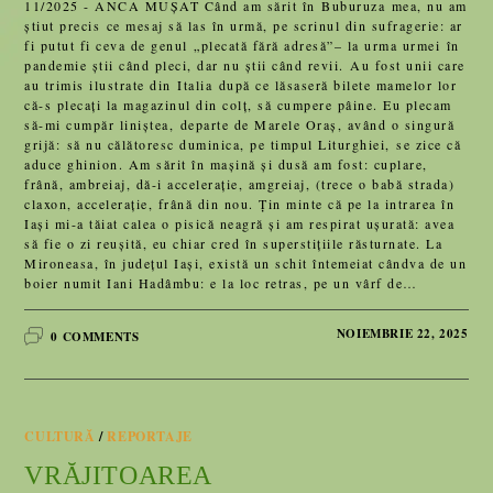
11/2025 - ANCA MUȘAT Când am sărit în Buburuza mea, nu am
știut precis ce mesaj să las în urmă, pe scrinul din sufragerie: ar
fi putut fi ceva de genul „plecată fără adresă”– la urma urmei în
pandemie știi când pleci, dar nu știi când revii. Au fost unii care
au trimis ilustrate din Italia după ce lăsaseră bilete mamelor lor
că-s plecați la magazinul din colț, să cumpere pâine. Eu plecam
să-mi cumpăr liniștea, departe de Marele Oraș, având o singură
grijă: să nu călătoresc duminica, pe timpul Liturghiei, se zice că
aduce ghinion. Am sărit în mașină și dusă am fost: cuplare,
frână, ambreiaj, dă-i accelerație, amgreiaj, (trece o babă strada)
claxon, accelerație, frână din nou. Țin minte că pe la intrarea în
Iași mi-a tăiat calea o pisică neagră și am respirat ușurată: avea
să fie o zi reușită, eu chiar cred în superstițiile răsturnate. La
Mironeasa, în județul Iași, există un schit întemeiat cândva de un
boier numit Iani Hadâmbu: e la loc retras, pe un vârf de…
NOIEMBRIE 22, 2025
0 COMMENTS
CULTURĂ
/
REPORTAJE
VRĂJITOAREA