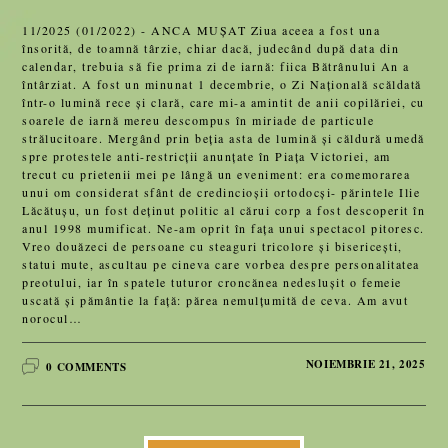
11/2025 (01/2022) - ANCA MUȘAT Ziua aceea a fost una
însorită, de toamnă târzie, chiar dacă, judecând după data din
calendar, trebuia să fie prima zi de iarnă: fiica Bătrânului An a
întârziat. A fost un minunat 1 decembrie, o Zi Națională scăldată
într-o lumină rece și clară, care mi-a amintit de anii copilăriei, cu
soarele de iarnă mereu descompus în miriade de particule
strălucitoare. Mergând prin beția asta de lumină și căldură umedă
spre protestele anti-restricții anunțate în Piața Victoriei, am
trecut cu prietenii mei pe lângă un eveniment: era comemorarea
unui om considerat sfânt de credincioșii ortodocși- părintele Ilie
Lăcătușu, un fost deținut politic al cărui corp a fost descoperit în
anul 1998 mumificat. Ne-am oprit în fața unui spectacol pitoresc.
Vreo douăzeci de persoane cu steaguri tricolore și bisericești,
statui mute, ascultau pe cineva care vorbea despre personalitatea
preotului, iar în spatele tuturor croncănea nedeslușit o femeie
uscată și pământie la față: părea nemulțumită de ceva. Am avut
norocul…
NOIEMBRIE 21, 2025
0 COMMENTS