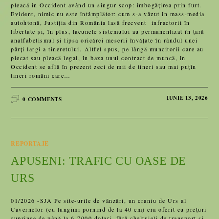
pleacă în Occident având un singur scop: îmbogățirea prin furt.
Evident, nimic nu este întâmplător: cum s-a văzut în mass-media
autohtonă, Justiția din România lasă frecvent infractorii în
libertate și, în plus, lacunele sistemului au permanentizat în țară
analfabetismul și lipsa oricărei meserii învățate în rândul unei
părți largi a tineretului. Altfel spus, pe lângă muncitorii care au
plecat sau pleacă legal, în baza unui contract de muncă, în
Occident se află în prezent zeci de mii de tineri sau mai puțîn
tineri români care…
IUNIE 13, 2026
0 COMMENTS
REPORTAJE
APUSENI: TRAFIC CU OASE DE
URS
01/2026 -SJA Pe site-urile de vânzări, un craniu de Urs al
Cavernelor (cu lungimi pornind de la 40 cm) era oferit cu preţuri
cuprinse de până la 6-7000 dolari, fără cheltuieli de transport şi