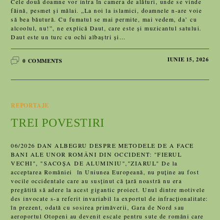
Cele două doamne vor intra în camera de alături, unde se vinde
făină, pesmet şi mălai. „La noi la islamici, doamnele n-are voie
să bea băutură. Cu fumatul se mai permite, mai vedem, da’ cu
alcoolul, nu!”, ne explică Daut, care este şi muzicantul satului.
Daut este un turc cu ochi albaştri şi…
IUNIE 15, 2026
0 COMMENTS
REPORTAJE
TREI POVESTIRI
06/2026 DAN ALBEGRU DESPRE METODELE DE A FACE
BANI ALE UNOR ROMÂNI DIN OCCIDENT: "FIERUL
VECHI", "SACOȘA DE ALUMINIU","ZIARUL" De la
acceptarea României în Uniunea Europeană, nu puține au fost
vocile occidentale care au susținut că țară noastră nu era
pregătită să adere la acest gigantic proiect. Unul dintre motivele
des invocate s-a referit invariabil la exportul de infracționalitate:
în prezent, odată cu sosirea primăverii, Gara de Nord sau
aeroportul Otopeni au devenit escale pentru sute de români care