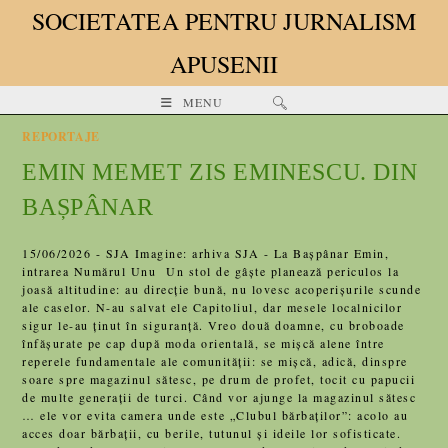
SOCIETATEA PENTRU JURNALISM
APUSENII
MENU
REPORTAJE
EMIN MEMET ZIS EMINESCU. DIN
BAȘPÂNAR
15/06/2026 - SJA Imagine: arhiva SJA - La Bașpânar Emin,
intrarea Numărul Unu Un stol de gâşte planează periculos la
joasă altitudine: au direcţie bună, nu lovesc acoperişurile scunde
ale caselor. N-au salvat ele Capitoliul, dar mesele localnicilor
sigur le-au ţinut în siguranţă. Vreo două doamne, cu broboade
înfăşurate pe cap după moda orientală, se mişcă alene între
reperele fundamentale ale comunităţii: se mişcă, adică, dinspre
soare spre magazinul sătesc, pe drum de profet, tocit cu papucii
de multe generaţii de turci. Când vor ajunge la magazinul sătesc
… ele vor evita camera unde este „Clubul bărbaţilor”: acolo au
acces doar bărbaţii, cu berile, tutunul şi ideile lor sofisticate.