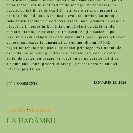
chiar reproducerile sunt extrem de scumpe. De asemenea, un
schelet cu înălţimea de cca 2,5 metri era ofertat cu preţuri de
până la 35000 dolari. Dar piață a evoluat ulterior, iar mirajul
îmbogăţirii rapide prin comercializarea unor „grămezi de oase” a
născut de timpuriu în România o nouă clasă de căutători de
comori: practic, celor care scormoneau cetăţile dacice după
tezaure li s-au adăugat cei care săpau după oase. Specialiştii care
cunosc amploarea fenomenului au susţinut din anii 90 că
peşterile trebuie protejate suplimentar prin lege. “Ar trebui, de
exemplu, să se renunţe la traseele marcate care conduc către
astfel de peşteri cu osuare, iar dacă nu au un curator, să li se
atribuie unul. Sunt peşteri în Munţii Apuseni care nu au nici
măcar o poartă, nu…
IANUARIE 18, 2026
0 COMMENTS
CULTURĂ
/
REPORTAJE
LA HADÂMBU