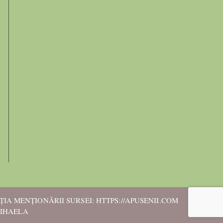
IA MENȚIONĂRII SURSEI: HTTPS://APUSENII.COM
MIHAELA