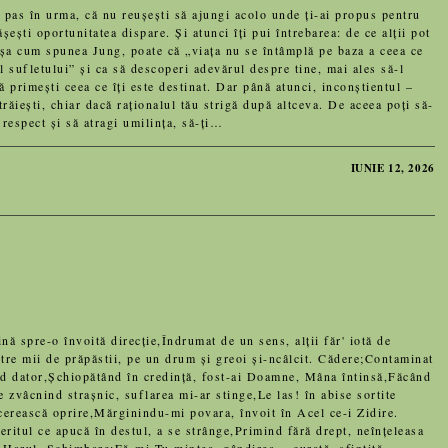
 în urma, că nu reușești să ajungi acolo unde ți-ai propus pentru
ești oportunitatea dispare. Și atunci îți pui întrebarea: de ce alții pot
așa cum spunea Jung, poate că „viața nu se întâmplă pe baza a ceea ce
l sufletului” și ca să descoperi adevărul despre tine, mai ales să-l
să primești ceea ce îți este destinat. Dar până atunci, inconștientul –
 trăiești, chiar dacă raționalul tău strigă după altceva. De aceea poți să-
i respect și să atragi umilința, să-ți…
IUNIE 12, 2026
pre-o învoită direcție,Îndrumat de un sens, alții făr' iotă de
ntre mii de prăpăstii, pe un drum și greoi și-ncâlcit. Cădere;Contaminat
ând dator,Șchiopătând în credință, fost-ai Doamne, Mâna întinsă,Făcând
 zvâcnind strașnic, suflarea mi-ar stinge,Le las! în abise sortite
 cerească oprire,Mărginindu-mi povara, învoit în Acel ce-i Zidire.
eritul ce apucă în destul, a se strânge,Primind fără drept, neînțeleasa