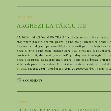
CULTURĂ
ARGHEZI LA TÂRGU JIU
05/2026 - MAGDA MUNTEAN Unul dintre autorii cei mai contest
moștenire poezie, teatru, proză, pamflete și literatură pentru 
Arghezi a indignat personalități ale vremii prin limbajul dur s
poezie, prin pamfletele ironice care i-au atras mulți adversari.
contradictorii, declarat „decadent” și „dușman ideologic” în p
poezia și proza sa despre închisoare, sunt considerate printre
aflat sub presiunea autorității. Astăzi, este considerat unul d
https://gazetadegorj.wordpress.com/2026/05/21/festivalul-inte
0 COMMENTS
PROZĂ