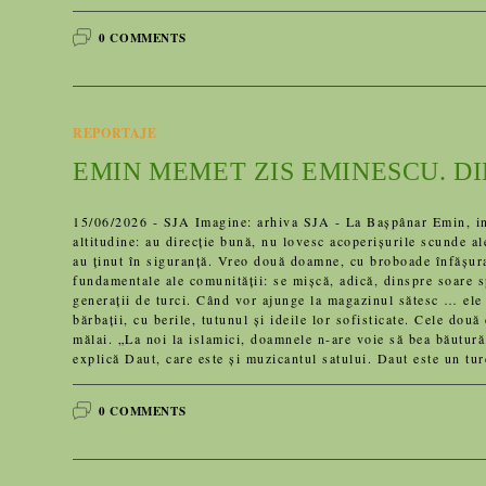
0 COMMENTS
REPORTAJE
EMIN MEMET ZIS EMINESCU. D
15/06/2026 - SJA Imagine: arhiva SJA - La Bașpânar Emin, in
altitudine: au direcţie bună, nu lovesc acoperişurile scunde al
au ţinut în siguranţă. Vreo două doamne, cu broboade înfăşura
fundamentale ale comunităţii: se mişcă, adică, dinspre soare s
generaţii de turci. Când vor ajunge la magazinul sătesc … ele
bărbaţii, cu berile, tutunul şi ideile lor sofisticate. Cele do
mălai. „La noi la islamici, doamnele n-are voie să bea băutur
explică Daut, care este şi muzicantul satului. Daut este un tu
0 COMMENTS