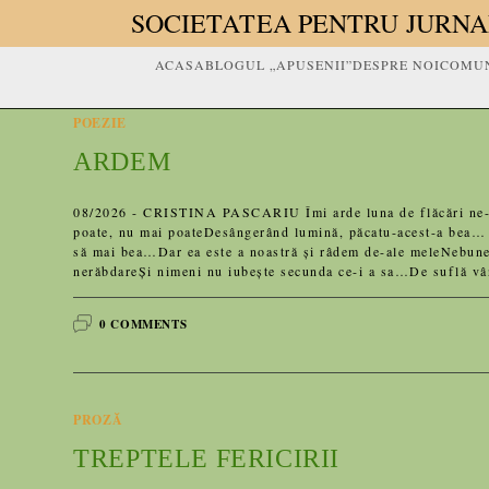
SOCIETATEA PENTRU JURNA
ACASA
BLOGUL „APUSENII”
DESPRE NOI
COMUN
POEZIE
ARDEM
08/2026 - CRISTINA PASCARIU Îmi arde luna de flăcări ne-mp
poate, nu mai poateDesângerând lumină, păcatu-acest-a bea… Î
să mai bea…Dar ea este a noastră și râdem de-ale meleNebune 
nerăbdareȘi nimeni nu iubește secunda ce-i a sa…De suflă vân
0 COMMENTS
PROZĂ
TREPTELE FERICIRII