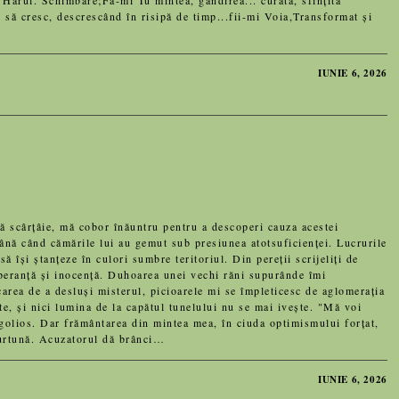
 Harul. Schimbare;Fă-mi Tu mintea, gândirea... curată, sfințită
i să cresc, descrescând în risipă de timp...fii-mi Voia,Transformat și
IUNIE 6, 2026
cârțâie, mă cobor înăuntru pentru a descoperi cauza acestei
până când cămările lui au gemut sub presiunea atotsuficienței. Lucrurile
ă își ștanțeze în culori sumbre teritoriul. Din pereții scrijeliți de
peranță și inocență. Duhoarea unei vechi răni supurânde îmi
carea de a desluși misterul, picioarele mi se împleticesc de aglomerația
te, și nici lumina de la capătul tunelului nu se mai ivește. "Mă voi
rgolios. Dar frământarea din mintea mea, în ciuda optimismului forțat,
 furtună. Acuzatorul dă brânci…
IUNIE 6, 2026