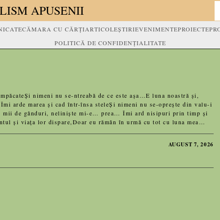
LISM APUSENII
ICATE
CĂMARA CU CĂRȚI
ARTICOLE
ȘTIRI
EVENIMENTE
PROIECTE
PR
POLITICĂ DE CONFIDENȚIALITATE
ăcateȘi nimeni nu se-ntreabă de ce este așa…E luna noastră și,
mi arde marea și cad într-însa steleȘi nimeni nu se-oprește din valu-i
mii de gânduri, neliniște mi-e… prea… Îmi ard nisipuri prin timp și
tul și viața lor dispare,Doar eu rămân în urmă cu tot cu luna mea…
AUGUST 7, 2026