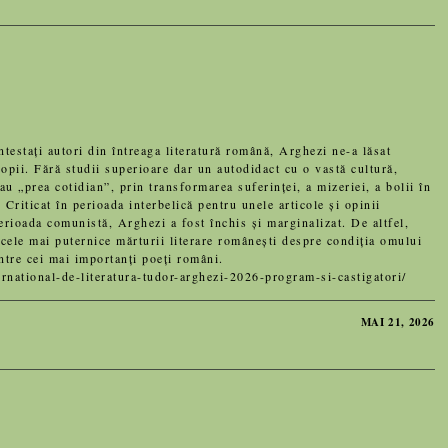
ați autori din întreaga literatură română, Arghezi ne-a lăsat
copii. Fără studii superioare dar un autodidact cu o vastă cultură,
au „prea cotidian”, prin transformarea suferinței, a mizeriei, a bolii în
 Criticat în perioada interbelică pentru unele articole și opinii
erioada comunistă, Arghezi a fost închis și marginalizat. De altfel,
 cele mai puternice mărturii literare românești despre condiția omului
intre cei mai importanți poeți români.
rnational-de-literatura-tudor-arghezi-2026-program-si-castigatori/
MAI 21, 2026