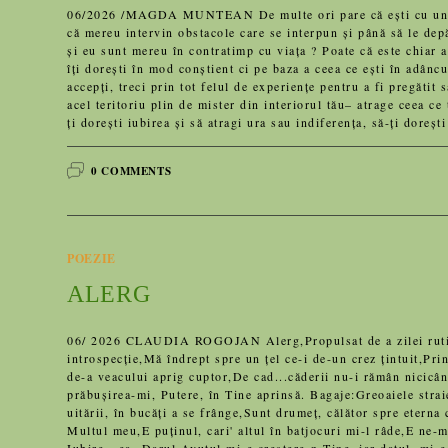
06/2026 /MAGDA MUNTEAN De multe ori pare că ești cu un pas
că mereu intervin obstacole care se interpun și până să le depăș
și eu sunt mereu în contratimp cu viața ? Poate că este chiar 
îți dorești în mod conștient ci pe baza a ceea ce ești în adâncu
accepți, treci prin tot felul de experiențe pentru a fi pregătit 
acel teritoriu plin de mister din interiorul tău– atrage ceea ce
ți dorești iubirea și să atragi ura sau indiferența, să-ți doreșt
0 COMMENTS
POEZIE
ALERG
06/ 2026 CLAUDIA ROGOJAN Alerg,Propulsat de a zilei rutină s
introspecție,Mă îndrept spre un țel ce-i de-un crez țintuit,Pri
de-a veacului aprig cuptor,De cad...căderii nu-i rămân nicic
prăbușirea-mi, Putere, în Tine aprinsă. Bagaje:Greoaiele straie
uitării, în bucăți a se frânge,Sunt drumeț, călător spre eterna
Multul meu,E puținul, cari' altul în batjocuri mi-l râde,E ne-m