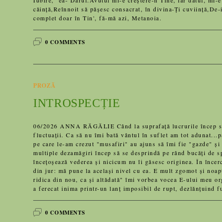
Iubire, ea- Darul.Avutul mi-e creștere-n Tine, iar datul, mi-e
căință,Reînnoit să pășesc consacrat, în divina-Ți cuviință,De-
complet doar în Tin', fă-mă azi, Metanoia.
0 COMMENTS
PROZĂ
INTROSPECȚIE
06/2026 ANNA RĂGĂLIE Când la suprafață lucrurile încep să s
fluctuații. Ca să nu îmi bată vântul în suflet am tot adunat...
pe care le-am crezut "musafiri" au ajuns să îmi fie "gazde" și s
multiple dezamăgiri încep să se desprindă pe rând bucăți de s
încețoșează vederea și nicicum nu îi găsesc originea. În încer
din jur: mă pune la același nivel cu ea. E mult zgomot și noap
ridica din nou, ca și altădată" îmi vorbea vocea E-ului meu o
a ferecat inima printr-un lanț imposibil de rupt, dezlănțuind
0 COMMENTS