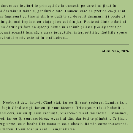
oase lovituri le primești de la oamenii pe care i-ai ținut în
-ai destăinuit tainele, gândurile tale. Oameni care au pretins că-ți sunt
ns împreună cu tine și dintr-o dată ți-au devenit dușmani. Și poate că
liniștit, mai împăcat cu viața și cu cei din jur. Poate că dintr-o dată ai
 să dăruiești fără să aștepți nimic în schimb și asta ți-a așternut pe
cmai această lumină, a atras judecățile, interpretările, răutățile spuse
devăratul motiv este că în strălucirea…
AUGUST 6, 2026
eobosit de... istovit Când stai, iar eu îți sunt șederea, Lumina ta...
 fugit Când strigi, iar eu îți sunt tăcerea, Tristețea-n râsul hohotit...
ând ceri, iar eu îți sunt credință, Visarea-n visul tău trezit... Mănânci,
i, iar eu îți sunt sorbirea, Acasă-al tău, dar toți te plimbă... Te țin...
, șterg urme, cu o boabă Din mâna ta ce-a obosit. Rămân comoar-ascunsă-
 mereu, C-am fost și sunt... singurătatea.