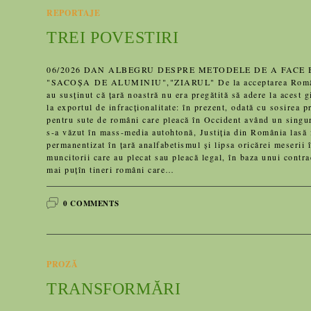
REPORTAJE
TREI POVESTIRI
06/2026 DAN ALBEGRU DESPRE METODELE DE A FACE 
"SACOȘA DE ALUMINIU","ZIARUL" De la acceptarea României
au susținut că țară noastră nu era pregătită să adere la acest g
la exportul de infracționalitate: în prezent, odată cu sosirea
pentru sute de români care pleacă în Occident având un singur
s-a văzut în mass-media autohtonă, Justiția din România lasă fr
permanentizat în țară analfabetismul și lipsa oricărei meserii î
muncitorii care au plecat sau pleacă legal, în baza unui contra
mai puțîn tineri români care…
0 COMMENTS
PROZĂ
TRANSFORMĂRI