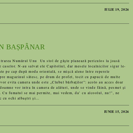
IULIE 19, 2026
IN BAȘPÂNAR
trarea Numărul Unu Un stol de gâşte planează periculos la joasă
e caselor. N-au salvat ele Capitoliul, dar mesele localnicilor sigur le-
te pe cap după moda orientală, se mişcă alene între reperele
pre magazinul sătesc, pe drum de profet, tocit cu papucii de multe
 vor evita camera unde este „Clubul bărbaţilor”: acolo au acces doar
uă doamne vor intra în camera de alături, unde se vinde făină, pesmet şi
ă. Cu fumatul se mai permite, mai vedem, da’ cu alcoolul, nu!”, ne
rc cu ochi albaştri şi…
IUNIE 15, 2026