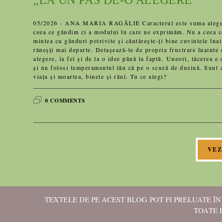
„LA UN PAS DE-O ALEGERE”
05/2026 - ANA MARIA RAGĂLIE Caracterul este suma alegerilo
ceea ce gândim ci a modului în care ne exprimăm. Nu a ceea ce
mintea cu gânduri potrivite și cântărește-ți bine cuvintele înai
răneșți mai departe. Detașează-te de propria frustrare înainte 
alegere, la fel și de la o idee până la faptă. Uneori, tăcere
și nu folosi temperamentul tău că pe o scuză de duzină. Sunt 
viața și moartea, binele și răul. Tu ce alegi?
0 COMMENTS
VEZ
TEXTELE DE PE ACEST BLOG POT FI PRELUATE Î
TOATE 