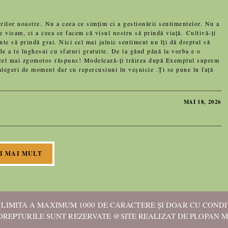
r noastre. Nu a ceea ce simțim ci a gestionării sentimentelor. Nu a
 visam, ci a ceea ce facem că visul nostru să prindă viață. Cultivă-ți
nte să prindă grai. Nici cel mai jalnic sentiment nu îți dă dreptul să
de a te înghesui cu sfaturi gratuite. De la gând până la vorba e o
a e cel mai zgomotos răspuns! Modelează-ți trăirea după Exemplul suprem
alegeri de moment dar cu repercusiuni în veșnicie .Ți se pune în față
MAI 18, 2026
I MAI MULT
N LIMITA A MAXIMUM 1000 DE CARACTERE ȘI DOAR CU CONDIȚ
DREPTURILE SUNT REZERVATE @SITE REALIZAT DE PLOPAN 