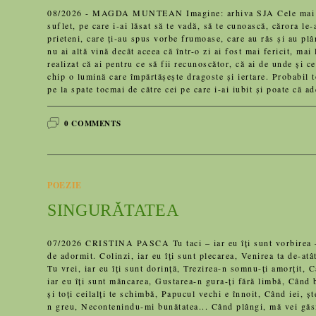
08/2026 - MAGDA MUNTEAN Imagine: arhiva SJA Cele mai durer
suflet, pe care i-ai lăsat să te vadă, să te cunoască, cărora le
prieteni, care ți-au spus vorbe frumoase, care au râs și au plâ
nu ai altă vină decât aceea că într-o zi ai fost mai fericit, mai 
realizat că ai pentru ce să fii recunoscător, că ai de unde și ce
chip o lumină care împărtășește dragoste și iertare. Probabil to
pe la spate tocmai de către cei pe care i-ai iubit și poate că a
0 COMMENTS
POEZIE
SINGURĂTATEA
07/2026 CRISTINA PASCA Tu taci – iar eu îți sunt vorbirea – N
de adormit. Colinzi, iar eu îți sunt plecarea, Venirea ta de-atât
Tu vrei, iar eu îți sunt dorință, Trezirea-n somnu-ți amorțit, C
iar eu îți sunt mâncarea, Gustarea-n gura-ți fără limbă, Când be
și toți ceilalți te schimbă, Papucul vechi e înnoit, Când iei
n greu, Necontenindu-mi bunătatea... Când plângi, mă vei găsi