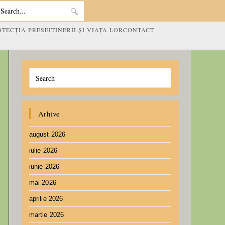
Search
OTECȚIA PRESEI
TINERII ȘI VIAȚA LOR
CONTACT
this
website
Arhive
august 2026
iulie 2026
iunie 2026
mai 2026
aprilie 2026
martie 2026