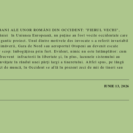
BANI ALE UNOR ROMÂNI DIN OCCIDENT: "FIERUL VECHI",
 în Uniunea Europeană, nu puține au fost vocile occidentale care
igantic proiect. Unul dintre motivele des invocate s-a referit invariabil
 primăverii, Gara de Nord sau aeroportul Otopeni au devenit escale
 scop: îmbogățirea prin furt. Evident, nimic nu este întâmplător: cum
ecvent infractorii în libertate și, în plus, lacunele sistemului au
nvățate în rândul unei părți largi a tineretului. Altfel spus, pe lângă
ct de muncă, în Occident se află în prezent zeci de mii de tineri sau
IUNIE 13, 2026