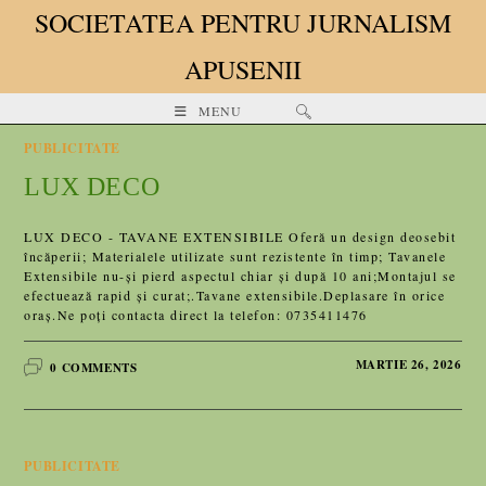
SOCIETATEA PENTRU JURNALISM
APUSENII
MENU
PUBLICITATE
LUX DECO
LUX DECO - TAVANE EXTENSIBILE Oferă un design deosebit
încăperii; Materialele utilizate sunt rezistente în timp; Tavanele
Extensibile nu-și pierd aspectul chiar și după 10 ani;Montajul se
efectuează rapid și curat;.Tavane extensibile.Deplasare în orice
oraș.Ne poți contacta direct la telefon: 0735411476
MARTIE 26, 2026
0 COMMENTS
PUBLICITATE