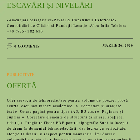
ESCAVĂRI ȘI NIVELĂRI
-Amenajări peisagistice-Pavări & Construcții Exterioare-
Consolidări de Clădiri și Fundații Locație :Alba Iulia Telefon:
+40 (775) 382 630
MARTIE 26, 2026
0 COMMENTS
PUBLICITATE
OFERTĂ
Ofer servicii de tehnoredactare pentru volume de poezie, proză
scurtă, eseu sau lucrări academice. 🔹 Formatare și aranjare
text🔹 Setare pagină pentru tipar (A5, B5 etc.)🔹 Paginare și
cuprins🔹 Corectare elemente de structură (aliniere, spațiere,
titluri)🔹 Pregătire fișier PDF pentru tipografie Sunt la început
de drum în domeniul tehnoredactării, dar lucrez cu seriozitate,
atenție la detalii și respect pentru manuscris. Îmi doresc
colaborări corecte și proiecte prin care să construiesc experiență.