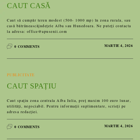
CAUT CASĂ
Caut să cumpăr teren modest (500- 1000 mp) în zona rurala, sau
casă bătrâneascăjudețele Alba sau Hunedoara. Ne puteți contacta
la adresa: office@apusenii.com
MARTIE 4, 2026
0 COMMENTS
PUBLICITATE
CAUT SPAȚIU
Caut spațiu zona centrala Alba Iulia, preț maxim 100 euro lunar,
utilități, negociabil. Pentru informații suplimentare, scrieți pe
adresa redacției.
MARTIE 4, 2026
0 COMMENTS