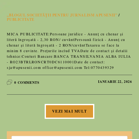
„BLOGUL SOCIETĂȚII PENTRU JURNALISM APUSENII”
/
PUBLICITATE
MICA PUBLICITATE:Persoane juridice - Anunț cu chenar și
literă îngroșată - 2,30 RON/ cuvântPersoană fizică - Anunț cu
chenar și literă îngroșată - 2 RON/cuvântTaxarea se face la
minim 8 cuvinte. Prețurile includ TVADate de contact și detalii
tehnice:Conturi Bancare:BANCA TRANSILVANIA ALBA IULIA
- RO23BTRLRONCRT0DC6110001Date de contact:
sja@apusenii.com office@apusenii.com Tel:0770439329
IANUARIE 22, 2026
0 COMMENTS
VEZI MAI MULT