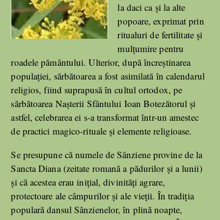
la daci ca și la alte
popoare, exprimat prin
ritualuri de fertilitate și
mulțumire pentru
roadele pământului. Ulterior, după încreștinarea
populației, sărbătoarea a fost asimilată în calendarul
religios, fiind suprapusă în cultul ortodox, pe
sărbătoarea Nașterii Sfântului Ioan Botezătorul și
astfel, celebrarea ei s-a transformat într-un amestec
de practici magico-rituale și elemente religioase.
Se presupune că numele de Sânziene provine de la
Sancta Diana (zeitate romană a pădurilor și a lunii)
și că acestea erau inițial, divinități agrare,
protectoare ale câmpurilor și ale vieții. În tradiția
populară dansul Sânzienelor, în plină noapte,