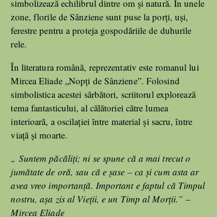
simbolizează echilibrul dintre om și natură. În unele
zone, florile de Sânziene sunt puse la porți, uși,
ferestre pentru a proteja gospodăriile de duhurile
rele.
În literatura română, reprezentativ este romanul lui
Mircea Eliade „Nopți de Sânziene”. Folosind
simbolistica acestei sărbători, scriitorul explorează
tema fantasticului, al călătoriei către lumea
interioară, a oscilației între material și sacru, între
viață și moarte.
„ Suntem păcăliţi; ni se spune că a mai trecut o
jumătate de oră, sau că e şase – ca şi cum asta ar
avea vreo importanţă. Important e faptul că Timpul
nostru, aşa zis al Vieţii, e un Timp al Morţii.” –
Mircea Eliade