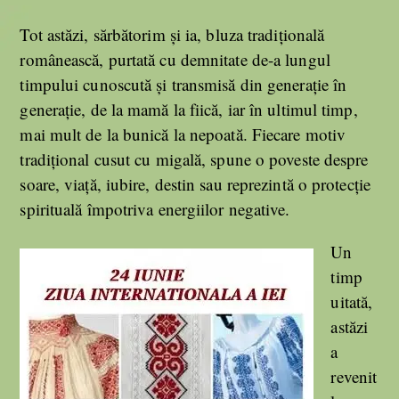
Tot astăzi, sărbătorim și ia, bluza tradițională
românească, purtată cu demnitate de-a lungul
timpului cunoscută și transmisă din generație în
generație, de la mamă la fiică, iar în ultimul timp,
mai mult de la bunică la nepoată. Fiecare motiv
tradițional cusut cu migală, spune o poveste despre
soare, viață, iubire, destin sau reprezintă o protecție
spirituală împotriva energiilor negative.
Un
timp
uitată,
astăzi
a
revenit