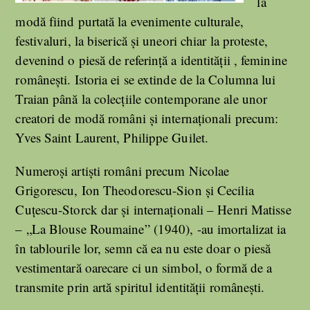
la
modă fiind purtată la evenimente culturale,
festivaluri, la biserică și uneori chiar la proteste,
devenind o piesă de referință a identității , feminine
românești. Istoria ei se extinde de la Columna lui
Traian până la colecțiile contemporane ale unor
creatori de modă români și internaționali precum:
Yves Saint Laurent, Philippe Guilet.
Numeroși artiști români precum Nicolae
Grigorescu, Ion Theodorescu-Sion și Cecilia
Cuțescu-Storck dar și internaționali – Henri Matisse
– „La Blouse Roumaine” (1940), -au imortalizat ia
în tablourile lor, semn că ea nu este doar o piesă
vestimentară oarecare ci un simbol, o formă de a
transmite prin artă spiritul identității românești.