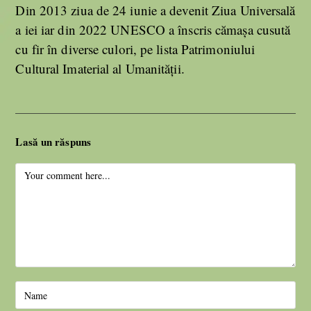
Din 2013 ziua de 24 iunie a devenit Ziua Universală
a iei iar din 2022 UNESCO a înscris cămașa cusută
cu fir în diverse culori, pe lista Patrimoniului
Cultural Imaterial al Umanității.
Lasă un răspuns