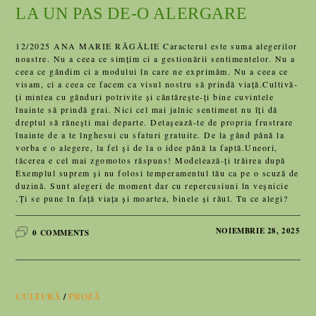
LA UN PAS DE-O ALERGARE
12/2025 ANA MARIE RĂGĂLIE Caracterul este suma alegerilor
noastre. Nu a ceea ce simțim ci a gestionării sentimentelor. Nu a
ceea ce gândim ci a modului în care ne exprimăm. Nu a ceea ce
visam, ci a ceea ce facem ca visul nostru să prindă viață.Cultivă-
ți mintea cu gânduri potrivite și cântărește-ți bine cuvintele
înainte să prindă grai. Nici cel mai jalnic sentiment nu îți dă
dreptul să rănești mai departe. Detașează-te de propria frustrare
înainte de a te înghesui cu sfaturi gratuite. De la gând până la
vorba e o alegere, la fel și de la o idee până la faptă.Uneori,
tăcerea e cel mai zgomotos răspuns! Modelează-ți trăirea după
Exemplul suprem și nu folosi temperamentul tău ca pe o scuză de
duzină. Sunt alegeri de moment dar cu repercusiuni în veșnicie
.Ți se pune în față viața și moartea, binele și răul. Tu ce alegi?
NOIEMBRIE 28, 2025
0 COMMENTS
CULTURĂ
/
PROZĂ