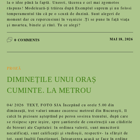
la o idee până la faptă. Uneori, tăcerea e cel mai zgomotos
răspuns! Modelează-ți trăirea după Exemplul suprem și nu folosi
temperamentul tău că pe o scuză de duzină. Sunt alegeri de
moment dar cu repercusiuni în veșnicie .Ți se pune în față viața
și moartea, binele și răul. Tu ce alegi?
MAI 18, 2026
0 COMMENTS
PROZĂ
DIMINEȚILE UNUI ORAȘ
CUMINTE. LA METROU
04/ 2026 TEXT, FOTO SJA Începând cu orele 5.00 din
dimineaţă, trei valuri umane cuceresc metroul din Bucureşti, îl
calcă în picioare aşteptând pe peron sosirea trenului, după care
se risipesc spre ieşire, spre şantierele de construcţii sau clădirile
de birouri ale Capitalei: în ordinea valorii, sunt muncitorii
necalificaţi, sunt calificaţii şi studioşii, respectiv- la sfârşit de
tot, sunt înalţii funcţionari. Întoarcerea acasă se face în ordine