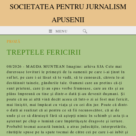
SOCIETATEA PENTRU JURNALISM
APUSENII
MENU
PROZĂ
TREPTELE FERICIRII
08/2026 - MAGDA MUNTEAN Imagine: arhiva SJA Cele mai
dureroase lovituri le primești de la oamenii pe care i-ai ținut în
suflet, pe care i-ai lăsat să te vadă, să te cunoască, cărora le-ai
destăinuit tainele, gândurile tale. Oameni care au pretins că-ți
sunt prieteni, care ți-au spus vorbe frumoase, care au râs și au
plâns împreună cu tine și dintr-o dată ți-au devenit dușmani. Și
poate că nu ai altă vină decât aceea că într-o zi ai fost mai fericit,
mai liniștit, mai împăcat cu viața și cu cei din jur. Poate că dintr-
o dată ai realizat că ai pentru ce să fii recunoscător, că ai de
unde și ce să dăruiești fără să aștepți nimic în schimb și asta ți-a
așternut pe chip o lumină care împărtășește dragoste și iertare.
Probabil tocmai această lumină, a atras judecățile, interpretările,
răutățile spuse pe la spate tocmai de către cei pe care i-ai iubit și