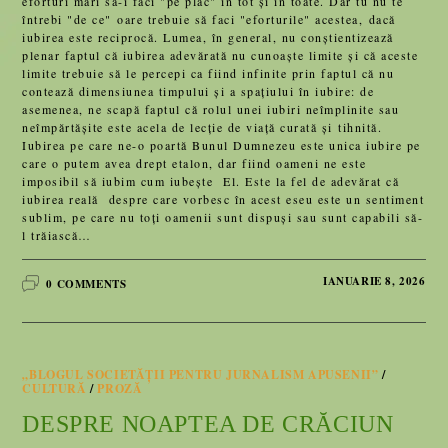
eforturi mari să-i faci "pe plac" în tot și în toate. Dar tu nu te
întrebi "de ce" oare trebuie să faci "eforturile" acestea, dacă
iubirea este reciprocă. Lumea, în general, nu conștientizează
plenar faptul că iubirea adevărată nu cunoaște limite și că aceste
limite trebuie să le percepi ca fiind infinite prin faptul că nu
contează dimensiunea timpului și a spațiului în iubire: de
asemenea, ne scapă faptul că rolul unei iubiri neîmplinite sau
neîmpărtășite este acela de lecție de viață curată și tihnită.
Iubirea pe care ne-o poartă Bunul Dumnezeu este unica iubire pe
care o putem avea drept etalon, dar fiind oameni ne este
imposibil să iubim cum iubește El. Este la fel de adevărat că
iubirea reală despre care vorbesc în acest eseu este un sentiment
sublim, pe care nu toți oamenii sunt dispuși sau sunt capabili să-
l trăiască…
IANUARIE 8, 2026
0 COMMENTS
„BLOGUL SOCIETĂȚII PENTRU JURNALISM APUSENII”
/
CULTURĂ
/
PROZĂ
DESPRE NOAPTEA DE CRĂCIUN