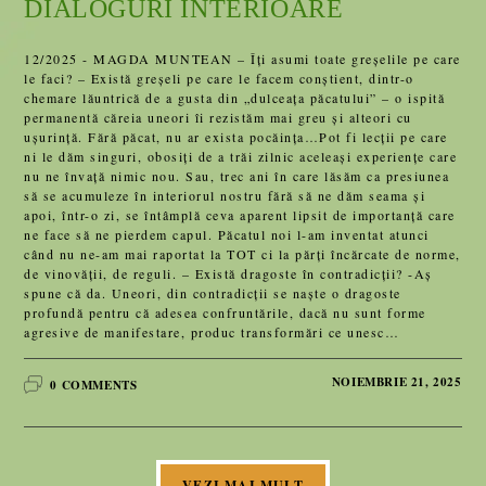
DIALOGURI INTERIOARE
12/2025 - MAGDA MUNTEAN – Îți asumi toate greșelile pe care
le faci? – Există greșeli pe care le facem conștient, dintr-o
chemare lăuntrică de a gusta din „dulceața păcatului” – o ispită
permanentă căreia uneori îi rezistăm mai greu și alteori cu
ușurință. Fără păcat, nu ar exista pocăința…Pot fi lecții pe care
ni le dăm singuri, obosiți de a trăi zilnic aceleași experiențe care
nu ne învață nimic nou. Sau, trec ani în care lăsăm ca presiunea
să se acumuleze în interiorul nostru fără să ne dăm seama și
apoi, într-o zi, se întâmplă ceva aparent lipsit de importanță care
ne face să ne pierdem capul. Păcatul noi l-am inventat atunci
când nu ne-am mai raportat la TOT ci la părți încărcate de norme,
de vinovății, de reguli. – Există dragoste în contradicții? -Aș
spune că da. Uneori, din contradicții se naște o dragoste
profundă pentru că adesea confruntările, dacă nu sunt forme
agresive de manifestare, produc transformări ce unesc…
NOIEMBRIE 21, 2025
0 COMMENTS
VEZI MAI MULT