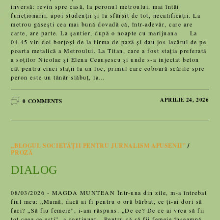
inversă: revin spre casă, la peronul metroului, mai întâi
funcţionarii, apoi studenţii şi la sfârşit de tot, necalificaţii. La
metrou găseşti cea mai bună dovadă că, într-adevăr, care are
carte, are parte. La şantier, după o noapte cu marijuana La
04.45 vin doi borțoși de la firma de pază și dau jos lacătul de pe
poarta metalică a Metroului. La Titan, care a fost stația preferată
a soților Nicolae și Elena Ceaușescu şi unde s-a injectat beton
cât pentru cinci stații la un loc, primul care coboară scările spre
peron este un tânăr slăbuț, la…
APRILIE 24, 2026
0 COMMENTS
„BLOGUL SOCIETĂȚII PENTRU JURNALISM APUSENII”
/
PROZĂ
DIALOG
08/03/2026 - MAGDA MUNTEAN Într-una din zile, m-a întrebat
fiul meu: „Mamă, dacă ai fi pentru o oră bărbat, ce ți-ai dori să
faci? „Să fiu femeie”, i-am răspuns. „De ce? De ce ai vrea să fii
tot ceea ce ești”, a continuat. „Pentru că să fii femeie înseamnă