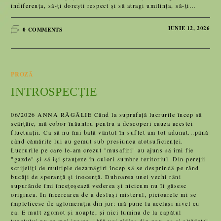
indiferența, să-ți dorești respect și să atragi umilința, să-ți…
IUNIE 12, 2026
0 COMMENTS
PROZĂ
INTROSPECȚIE
06/2026 ANNA RĂGĂLIE Când la suprafață lucrurile încep să
scârțâie, mă cobor înăuntru pentru a descoperi cauza acestei
fluctuații. Ca să nu îmi bată vântul în suflet am tot adunat...până
când cămările lui au gemut sub presiunea atotsuficienței.
Lucrurile pe care le-am crezut "musafiri" au ajuns să îmi fie
"gazde" și să își ștanțeze în culori sumbre teritoriul. Din pereții
scrijeliți de multiple dezamăgiri încep să se desprindă pe rând
bucăți de speranță și inocență. Duhoarea unei vechi răni
supurânde îmi încețoșează vederea și nicicum nu îi găsesc
originea. În încercarea de a desluși misterul, picioarele mi se
împleticesc de aglomerația din jur: mă pune la același nivel cu
ea. E mult zgomot și noapte, și nici lumina de la capătul