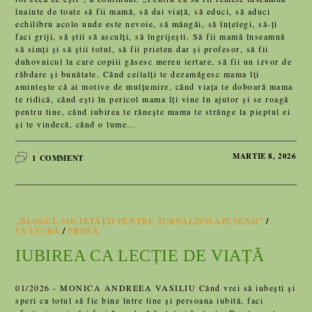
înainte de toate să fii mamă, să dai viață, să educi, să aduci
echilibru acolo unde este nevoie, să mângâi, să înțelegi, să-ți
faci griji, să știi să asculți, să îngrijești. Să fii mamă înseamnă
să simți și să știi totul, să fii prieten dar și profesor, să fii
duhovnicul la care copiii găsesc mereu iertare, să fii un izvor de
răbdare și bunătate. Când ceilalți te dezamăgesc mama îți
amintește că ai motive de mulțumire, când viața te doboară mama
te ridică, când ești în pericol mama îți vine în ajutor și se roagă
pentru tine, când iubirea te rănește mama te strânge la pieptul ei
și te vindecă, când o lume…
MARTIE 8, 2026
1 COMMENT
„BLOGUL SOCIETĂȚII PENTRU JURNALISM APUSENII”
/
CULTURĂ
/
PROZĂ
IUBIREA CA LECȚIE DE VIAȚĂ
01/2026 - MONICA ANDREEA VASILIU Când vrei să iubești și
speri ca totul să fie bine între tine și persoana iubită, faci