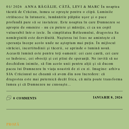
01/ 2026 ANNA RĂGĂLIE, CĂTĂ, LEVI & MARC În noaptea
tăcută de Crăciun, lumea se oprește pentru o clipă. Luminile
strălucesc în întuneric, lumânările pâlpâie ușor și o pace
profundă pare să se instaleze. Este noaptea în care Dumnezeu se
apropie de omenire - nu cu putere și măreție, ci ca un copil
vulnerabil într-o iesle. În simplitatea Betleemului, dragostea Sa
nemărginită este dezvăluită. Nașterea lui Isus ne amintește că
speranța începe acolo unde ne așteptam mai puțin. În mijlocul
sărăciei, incertitudinii și tăcerii, se aprinde o lumină nouă.
Această lumină este pentru toți oamenii: cei care caută, cei care
se îndoiesc, cei obosiți și cei plini de speranță. Ne invită să ne
deschidem inimile, să fim acolo unii pentru alții și să ducem
pacea lui Dumnezeu în viața noastră de zi cu zi. Imagine: arhiva
SJA Crăciunul ne cheamă să avem din nou încredere: că
dragostea este mai puternică decât frica, că mila poate transforma
lumea și că Dumnezeu ne cunoaște…
IANUARIE 8, 2026
0 COMMENTS
PROZĂ