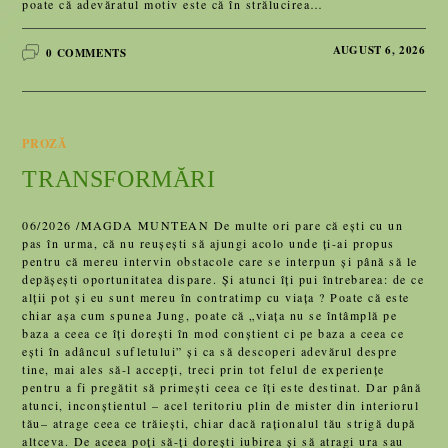
poate că adevăratul motiv este că în strălucirea…
AUGUST 6, 2026
0 COMMENTS
PROZĂ
TRANSFORMĂRI
06/2026 /MAGDA MUNTEAN De multe ori pare că ești cu un
pas în urma, că nu reușești să ajungi acolo unde ți-ai propus
pentru că mereu intervin obstacole care se interpun și până să le
depășești oportunitatea dispare. Și atunci îți pui întrebarea: de ce
alții pot și eu sunt mereu în contratimp cu viața ? Poate că este
chiar așa cum spunea Jung, poate că „viața nu se întâmplă pe
baza a ceea ce îți dorești în mod conștient ci pe baza a ceea ce
ești în adâncul sufletului” și ca să descoperi adevărul despre
tine, mai ales să-l accepți, treci prin tot felul de experiențe
pentru a fi pregătit să primești ceea ce îți este destinat. Dar până
atunci, inconștientul – acel teritoriu plin de mister din interiorul
tău– atrage ceea ce trăiești, chiar dacă raționalul tău strigă după
altceva. De aceea poți să-ți dorești iubirea și să atragi ura sau