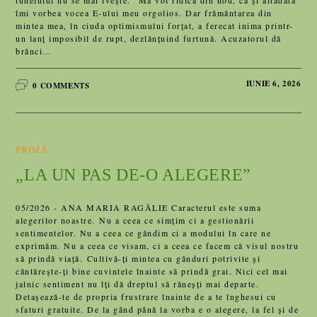
tunelului nu se mai ivește. "Mă voi ridica din nou, ca și altădată"
îmi vorbea vocea E-ului meu orgolios. Dar frământarea din
mintea mea, în ciuda optimismului forțat, a ferecat inima printr-
un lanț imposibil de rupt, dezlănțuind furtună. Acuzatorul dă
brânci…
IUNIE 6, 2026
0 COMMENTS
PROZĂ
„LA UN PAS DE-O ALEGERE”
05/2026 - ANA MARIA RAGĂLIE Caracterul este suma
alegerilor noastre. Nu a ceea ce simțim ci a gestionării
sentimentelor. Nu a ceea ce gândim ci a modului în care ne
exprimăm. Nu a ceea ce visam, ci a ceea ce facem că visul nostru
să prindă viață. Cultivă-ți mintea cu gânduri potrivite și
cântărește-ți bine cuvintele înainte să prindă grai. Nici cel mai
jalnic sentiment nu îți dă dreptul să răneșți mai departe.
Detașează-te de propria frustrare înainte de a te înghesui cu
sfaturi gratuite. De la gând până la vorba e o alegere, la fel și de